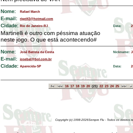
Nome:
Rafael March
E-mail:
rigel43@hotmail.com
Cidade:
Rio de Janeiro-RJ
Data:
2
Martinelli é outro com péssima atuação
neste jogo. O que está acontecendo#
Nome:
José Batista da Costa
Nickname:
J
E-mail:
josebat@bol.com.br
Cidade:
Aparecida-SP
Data:
2
16
17
18
19
20
(21)
22
23
24
25
Copyright (c) 1998-2026Sempre Flu - Todos os direitos 