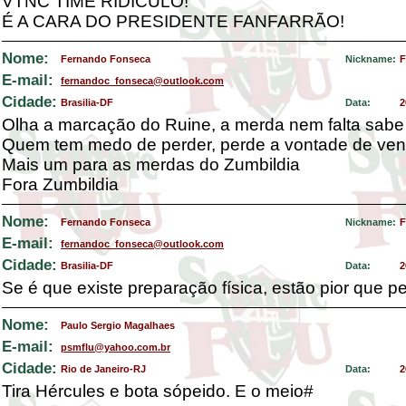
VTNC TIME RIDÍCULO!
É A CARA DO PRESIDENTE FANFARRÃO!
Nome:
Fernando Fonseca
Nickname:
F
E-mail:
fernandoc_fonseca@outlook.com
Cidade:
Brasilia-DF
Data:
2
Olha a marcação do Ruine, a merda nem falta sabe 
Quem tem medo de perder, perde a vontade de ven
Mais um para as merdas do Zumbildia
Fora Zumbildia
Nome:
Fernando Fonseca
Nickname:
F
E-mail:
fernandoc_fonseca@outlook.com
Cidade:
Brasilia-DF
Data:
2
Se é que existe preparação física, estão pior que p
Nome:
Paulo Sergio Magalhaes
E-mail:
psmflu@yahoo.com.br
Cidade:
Rio de Janeiro-RJ
Data:
2
Tira Hércules e bota sópeido. E o meio#