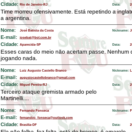
Cidade:
Rio de Janeiro-RJ
Data:
2
Time morreu ofensivamente. Está repetindo a inglat
a argentina.
Nome:
José Batista da Costa
Nickname:
J
E-mail:
josebat@bol.com.br
Cidade:
Aparecida-SP
Data:
2
Esses caras do meio não acertam passe. Nenhum d
jogando nada.
Nome:
Luiz Augusto Castello Branco
Nickname:
L
E-mail:
augustocastellobranco@gmail.com
Cidade:
Miguel Pereira-RJ
Data:
2
Terceiro ataque gremista armado pelo
Martinelli....
Nome:
Fernando Fonseca
Nickname:
F
E-mail:
fernandoc_fonseca@outlook.com
Cidade:
Brasilia-DF
Data:
2
Ela não falha, fez falta, está de branco, é amarelo