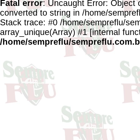
Fatal error
: Uncaught Error: Object 
converted to string in /home/sempref
Stack trace: #0 /home/sempreflu/semp
array_unique(Array) #1 [internal func
/home/sempreflu/sempreflu.com.br