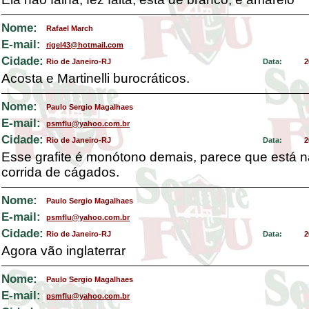
Nome:
Rafael March
E-mail:
rigel43@hotmail.com
Cidade:
Rio de Janeiro-RJ
Data:
2
Acosta e Martinelli burocráticos.
Nome:
Paulo Sergio Magalhaes
E-mail:
psmflu@yahoo.com.br
Cidade:
Rio de Janeiro-RJ
Data:
2
Esse grafite é monótono demais, parece que está 
corrida de cágados.
Nome:
Paulo Sergio Magalhaes
E-mail:
psmflu@yahoo.com.br
Cidade:
Rio de Janeiro-RJ
Data:
2
Agora vão inglaterrar
Nome:
Paulo Sergio Magalhaes
E-mail:
psmflu@yahoo.com.br