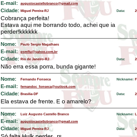
E-mail:
augustocastellobranco@gmail.com
Cidade:
Miguel Pereira-RJ
Data:
2
Cobrança perfeita!
Estava aqui me borrando todo, achei que ia
perder!kkkkkk
Nome:
Paulo Sergio Magalhaes
E-mail:
psmflu@yahoo.com.br
Cidade:
Rio de Janeiro-RJ
Data:
2
Não erra essa porra, bunda gigante!
Nome:
Fernando Fonseca
Nickname:
F
E-mail:
fernandoc_fonseca@outlook.com
Cidade:
Brasilia-DF
Data:
2
Ela estava de frente. E o amarelo?
Nome:
Luiz Augusto Castello Branco
Nickname:
L
E-mail:
augustocastellobranco@gmail.com
Cidade:
Miguel Pereira-RJ
Data:
2
Só falta Hulk perder...rs