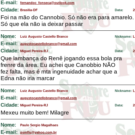
E-mail:
fernandoc_fonseca@outlook.com
Cidade:
Brasilia-DF
Data:
2
Foi na mão do Cannobio. Só não era para amarelo.
Só que ela não ia deixar passar
Nome:
Luiz Augusto Castello Branco
Nickname:
L
E-mail:
augustocastellobranco@gmail.com
Cidade:
Miguel Pereira-RJ
Data:
2
Que lambança do Renê jogando essa bola pra
frenre da área. Eu achei que Canobbio NÃO
fez falta, mas é mta ingenuidade achar que a
Edna não iria marcar
Nome:
Luiz Augusto Castello Branco
Nickname:
L
E-mail:
augustocastellobranco@gmail.com
Cidade:
Miguel Pereira-RJ
Data:
2
Mexeu muito bem! Milagre
Nome:
Paulo Sergio Magalhaes
E-mail:
psmflu@yahoo.com.br