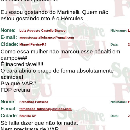
Eu estou gostando do Martinelli. Quem não
estou gostando mto é o Hércules...
Nome:
Luiz Augusto Castello Branco
Nickname:
L
E-mail:
augustocastellobranco@gmail.com
Cidade:
Miguel Pereira-RJ
Data:
2
Como essa mulher não marcou esse pênalti em
campo###
É inacreditável!!!!
O cara abriu o braço de forma absolutamente
acintosa!
Pra que VAR#
FDP cretina
Nome:
Fernando Fonseca
Nickname:
F
E-mail:
fernandoc_fonseca@outlook.com
Cidade:
Brasilia-DF
Data:
2
Só falta dizer que não foi nada.
Nem precisava de VAR