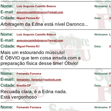
Nome:
Luiz Augusto Castello Branco
Nickname:
L
E-mail:
augustocastellobranco@gmail.com
Cidade:
Miguel Pereira-RJ
Data:
2
Arbitragem da Edna está nível Daronco...
Nome:
Luiz Augusto Castello Branco
Nickname:
L
E-mail:
augustocastellobranco@gmail.com
Cidade:
Miguel Pereira-RJ
Data:
2
Mais um estourando músculo!
É ÓBVIO que tem coisa errada com a
preparação física desse time! Óbvio!
Nome:
Fernando Fonseca
Nickname:
F
E-mail:
fernandoc_fonseca@outlook.com
Cidade:
Brasilia-DF
Data:
2
Recuada clara, é a Edna nada.
Está vergonhoso
Nome:
Fernando Fonseca
Nickname:
F