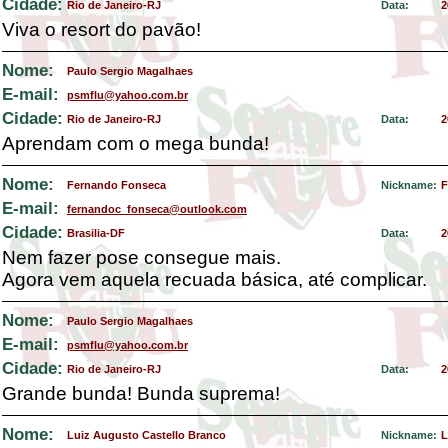
Cidade:
Rio de Janeiro-RJ
Data:
2
Viva o resort do pavão!
Nome:
Paulo Sergio Magalhaes
E-mail:
psmflu@yahoo.com.br
Cidade:
Rio de Janeiro-RJ
Data:
2
Aprendam com o mega bunda!
Nome:
Fernando Fonseca
Nickname:
F
E-mail:
fernandoc_fonseca@outlook.com
Cidade:
Brasilia-DF
Data:
2
Nem fazer pose consegue mais.
Agora vem aquela recuada básica, até complicar.
Nome:
Paulo Sergio Magalhaes
E-mail:
psmflu@yahoo.com.br
Cidade:
Rio de Janeiro-RJ
Data:
2
Grande bunda! Bunda suprema!
Nome:
Luiz Augusto Castello Branco
Nickname:
L