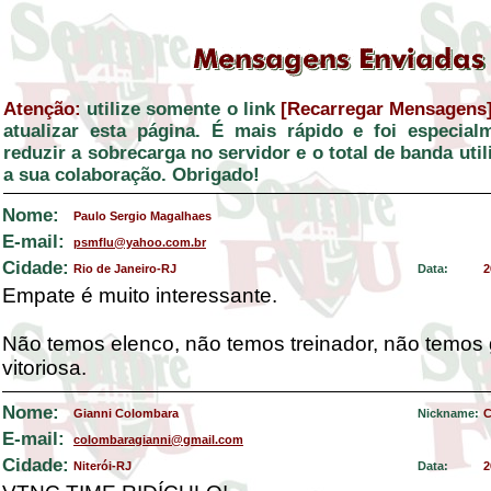
Atenção:
utilize somente o link
[Recarregar Mensagens
atualizar esta página. É mais rápido e foi especial
reduzir a sobrecarga no servidor e o total de banda ut
a sua colaboração. Obrigado!
Nome:
Paulo Sergio Magalhaes
E-mail:
psmflu@yahoo.com.br
Cidade:
Rio de Janeiro-RJ
Data:
2
Empate é muito interessante.
Não temos elenco, não temos treinador, não temos
vitoriosa.
Nome:
Gianni Colombara
Nickname:
C
E-mail:
colombaragianni@gmail.com
Cidade:
Niterói-RJ
Data:
2