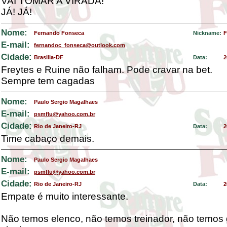
VAI TOMAR A VIRADA!
JÁ! JÁ!
Nome:
Fernando Fonseca
Nickname:
F
E-mail:
fernandoc_fonseca@outlook.com
Cidade:
Brasilia-DF
Data:
2
Freytes e Ruine não falham. Pode cravar na bet.
Sempre tem cagadas
Nome:
Paulo Sergio Magalhaes
E-mail:
psmflu@yahoo.com.br
Cidade:
Rio de Janeiro-RJ
Data:
2
Time cabaço demais.
Nome:
Paulo Sergio Magalhaes
E-mail:
psmflu@yahoo.com.br
Cidade:
Rio de Janeiro-RJ
Data:
2
Empate é muito interessante.
Não temos elenco, não temos treinador, não temos