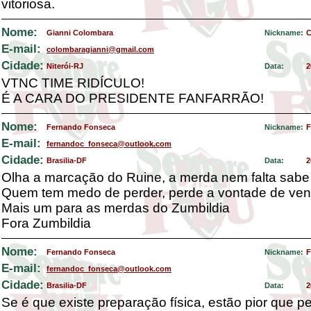
vitoriosa.
Nome:
Gianni Colombara
Nickname:
C
E-mail:
colombaragianni@gmail.com
Cidade:
Niterói-RJ
Data:
2
VTNC TIME RIDÍCULO!
É A CARA DO PRESIDENTE FANFARRÃO!
Nome:
Fernando Fonseca
Nickname:
F
E-mail:
fernandoc_fonseca@outlook.com
Cidade:
Brasilia-DF
Data:
2
Olha a marcação do Ruine, a merda nem falta sabe 
Quem tem medo de perder, perde a vontade de ven
Mais um para as merdas do Zumbildia
Fora Zumbildia
Nome:
Fernando Fonseca
Nickname:
F
E-mail:
fernandoc_fonseca@outlook.com
Cidade:
Brasilia-DF
Data:
2
Se é que existe preparação física, estão pior que p