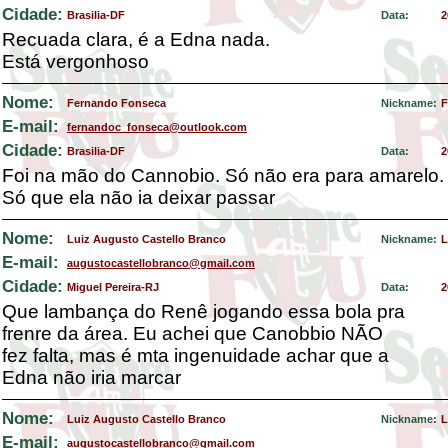
Cidade:
Brasilia-DF
Data:
2
Recuada clara, é a Edna nada.
Está vergonhoso
Nome:
Fernando Fonseca
Nickname:
F
E-mail:
fernandoc_fonseca@outlook.com
Cidade:
Brasilia-DF
Data:
2
Foi na mão do Cannobio. Só não era para amarelo.
Só que ela não ia deixar passar
Nome:
Luiz Augusto Castello Branco
Nickname:
L
E-mail:
augustocastellobranco@gmail.com
Cidade:
Miguel Pereira-RJ
Data:
2
Que lambança do Renê jogando essa bola pra
frenre da área. Eu achei que Canobbio NÃO
fez falta, mas é mta ingenuidade achar que a
Edna não iria marcar
Nome:
Luiz Augusto Castello Branco
Nickname:
L
E-mail:
augustocastellobranco@gmail.com