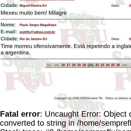
Cidade:
Miguel Pereira-RJ
Data:
2
Mexeu muito bem! Milagre
Nome:
Paulo Sergio Magalhaes
E-mail:
psmflu@yahoo.com.br
Cidade:
Rio de Janeiro-RJ
Data:
2
Time morreu ofensivamente. Está repetindo a inglat
a argentina.
16
17
18
19
20
(21)
22
23
24
25
26
Copyright (c) 1998-2026Sempre Flu - Todos os direitos 
Fatal error
: Uncaught Error: Object 
converted to string in /home/sempref