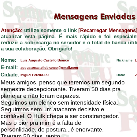
Atenção:
utilize somente o link
[Recarregar Mensagens
atualizar esta página. É mais rápido e foi especial
reduzir a sobrecarga no servidor e o total de banda ut
a sua colaboração. Obrigado!
Nome:
Luiz Augusto Castello Branco
Nickname:
L
E-mail:
augustocastellobranco@gmail.com
Cidade:
Miguel Pereira-RJ
Data:
2
Meus amigos, penso que teremos um segundo
semestre decepcionante. Tiveram 50 dias pra
planejar e não foram capazes.
Seguimos um elenco sem intensidade física.
Seguirmos sem um atacante decisivo e
confiável. O Hulk chega a ser constrangedor.
Mas o pior pra mim é a falta de
personlidade, de postura...é enervante.
Tiveram 50 dias, repito.