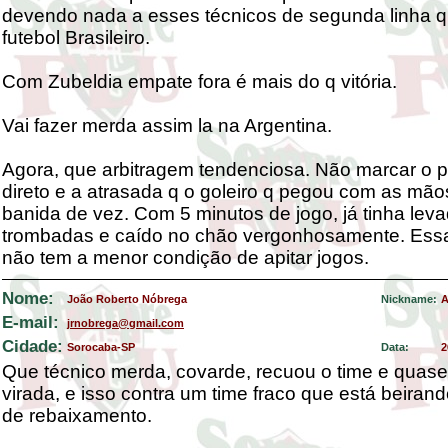
devendo nada a esses técnicos de segunda linha q
futebol Brasileiro.
Com Zubeldia empate fora é mais do q vitória.
Vai fazer merda assim la na Argentina.
Agora, que arbitragem tendenciosa. Não marcar o p
direto e a atrasada q o goleiro q pegou com as mãos
banida de vez. Com 5 minutos de jogo, já tinha lev
trombadas e caído no chão vergonhosamente. Essa 
não tem a menor condição de apitar jogos.
Nome:
João Roberto Nóbrega
Nickname:
A
E-mail:
jrnobrega@gmail.com
Cidade:
Sorocaba-SP
Data:
2
Que técnico merda, covarde, recuou o time e quas
virada, e isso contra um time fraco que está beiran
de rebaixamento.