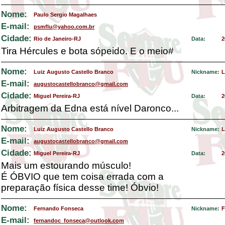
Nome:
Paulo Sergio Magalhaes
E-mail:
psmflu@yahoo.com.br
Cidade:
Rio de Janeiro-RJ
Data:
2
Tira Hércules e bota sópeido. E o meio#
Nome:
Luiz Augusto Castello Branco
Nickname:
L
E-mail:
augustocastellobranco@gmail.com
Cidade:
Miguel Pereira-RJ
Data:
2
Arbitragem da Edna está nível Daronco...
Nome:
Luiz Augusto Castello Branco
Nickname:
L
E-mail:
augustocastellobranco@gmail.com
Cidade:
Miguel Pereira-RJ
Data:
2
Mais um estourando músculo!
É ÓBVIO que tem coisa errada com a
preparação física desse time! Óbvio!
Nome:
Fernando Fonseca
Nickname:
F
E-mail:
fernandoc_fonseca@outlook.com