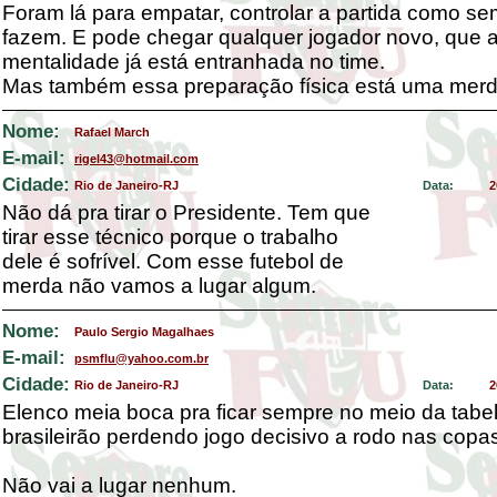
Foram lá para empatar, controlar a partida como s
fazem. E pode chegar qualquer jogador novo, que 
mentalidade já está entranhada no time.
Mas também essa preparação física está uma merd
Nome:
Rafael March
E-mail:
rigel43@hotmail.com
Cidade:
Rio de Janeiro-RJ
Data:
2
Não dá pra tirar o Presidente. Tem que
tirar esse técnico porque o trabalho
dele é sofrível. Com esse futebol de
merda não vamos a lugar algum.
Nome:
Paulo Sergio Magalhaes
E-mail:
psmflu@yahoo.com.br
Cidade:
Rio de Janeiro-RJ
Data:
2
Elenco meia boca pra ficar sempre no meio da tabe
brasileirão perdendo jogo decisivo a rodo nas copa
Não vai a lugar nenhum.