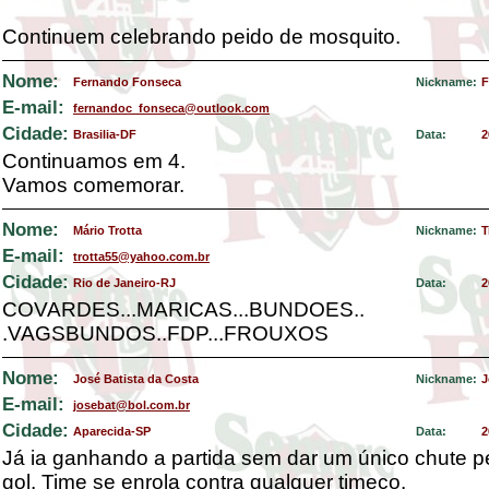
Continuem celebrando peido de mosquito.
Nome:
Fernando Fonseca
Nickname:
F
E-mail:
fernandoc_fonseca@outlook.com
Cidade:
Brasilia-DF
Data:
2
Continuamos em 4.
Vamos comemorar.
Nome:
Mário Trotta
Nickname:
T
E-mail:
trotta55@yahoo.com.br
Cidade:
Rio de Janeiro-RJ
Data:
2
COVARDES...MARICAS...BUNDOES..
.VAGSBUNDOS..FDP...FROUXOS
Nome:
José Batista da Costa
Nickname:
J
E-mail:
josebat@bol.com.br
Cidade:
Aparecida-SP
Data:
2
Já ia ganhando a partida sem dar um único chute p
gol. Time se enrola contra qualquer timeco.