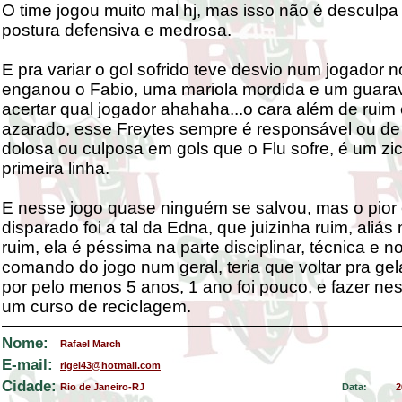
O time jogou muito mal hj, mas isso não é desculpa
postura defensiva e medrosa.
E pra variar o gol sofrido teve desvio num jogador 
enganou o Fabio, uma mariola mordida e um guara
acertar qual jogador ahahaha...o cara além de ruim 
azarado, esse Freytes sempre é responsável ou de
dolosa ou culposa em gols que o Flu sofre, é um zi
primeira linha.
E nesse jogo quase ninguém se salvou, mas o pio
disparado foi a tal da Edna, que juizinha ruim, aliás
ruim, ela é péssima na parte disciplinar, técnica e n
comando do jogo num geral, teria que voltar pra gel
por pelo menos 5 anos, 1 ano foi pouco, e fazer n
um curso de reciclagem.
Nome:
Rafael March
E-mail:
rigel43@hotmail.com
Cidade:
Rio de Janeiro-RJ
Data:
2