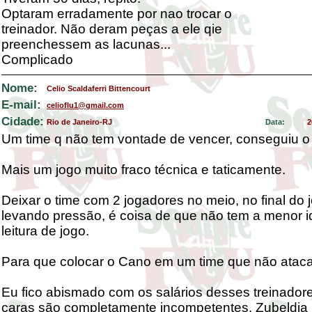
Optaram erradamente por nao trocar o
treinador. Não deram peças a ele qie
preenchessem as lacunas...
Complicado
Nome:
Celio Scaldaferri Bittencourt
E-mail:
celioflu1@gmail.com
Cidade:
Rio de Janeiro-RJ
Data:
2
Um time q não tem vontade de vencer, conseguiu o 
Mais um jogo muito fraco técnica e taticamente.
Deixar o time com 2 jogadores no meio, no final do 
levando pressão, é coisa de que não tem a menor i
leitura de jogo.
Para que colocar o Cano em um time que não atac
Eu fico abismado com os salários desses treinador
caras são completamente incompetentes. Zubeldia 