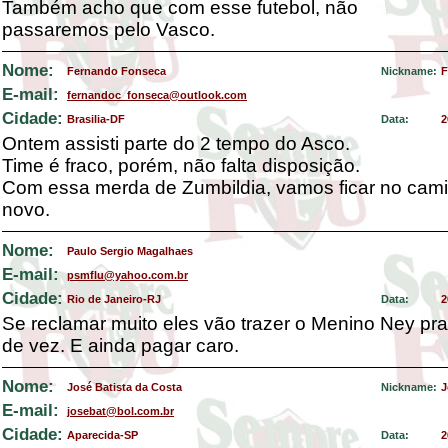
Também acho que com esse futebol, não
passaremos pelo Vasco.
Nome:
Fernando Fonseca
Nickname:
F
E-mail:
fernandoc_fonseca@outlook.com
Cidade:
Brasilia-DF
Data:
2
Ontem assisti parte do 2 tempo do Asco.
Time é fraco, porém, não falta disposição.
Com essa merda de Zumbildia, vamos ficar no cami
novo.
Nome:
Paulo Sergio Magalhaes
E-mail:
psmflu@yahoo.com.br
Cidade:
Rio de Janeiro-RJ
Data:
2
Se reclamar muito eles vão trazer o Menino Ney pr
de vez. E ainda pagar caro.
Nome:
José Batista da Costa
Nickname:
J
E-mail:
josebat@bol.com.br
Cidade:
Aparecida-SP
Data:
2