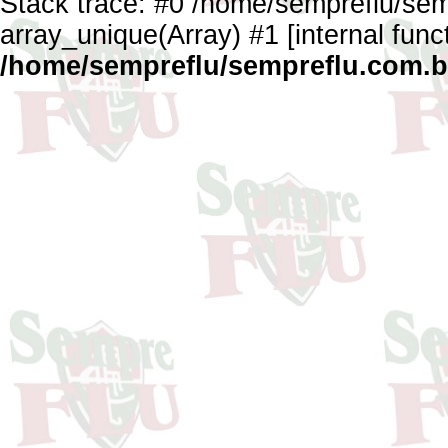
Stack trace: #0 /home/sempreflu/semp
array_unique(Array) #1 [internal func
/home/sempreflu/sempreflu.com.br