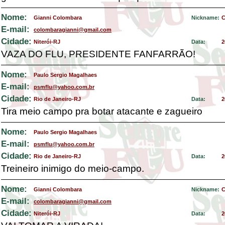
Nome:
Gianni Colombara
Nickname:
C
E-mail:
colombaragianni@gmail.com
Cidade:
Niterói-RJ
Data:
2
VAZA DO FLU, PRESIDENTE FANFARRÃO!
Nome:
Paulo Sergio Magalhaes
E-mail:
psmflu@yahoo.com.br
Cidade:
Rio de Janeiro-RJ
Data:
2
Tira meio campo pra botar atacante e zagueiro
Nome:
Paulo Sergio Magalhaes
E-mail:
psmflu@yahoo.com.br
Cidade:
Rio de Janeiro-RJ
Data:
2
Treineiro inimigo do meio-campo.
Nome:
Gianni Colombara
Nickname:
C
E-mail:
colombaragianni@gmail.com
Cidade:
Niterói-RJ
Data:
2