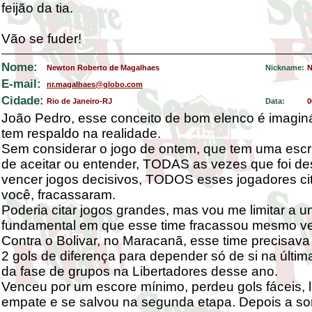
feijão da tia.
Vão se fuder!
Nome:
Newton Roberto de Magalhaes
Nickname:
N
E-mail:
nr.magalhaes@globo.com
Cidade:
Rio de Janeiro-RJ
Data:
0
João Pedro, esse conceito de bom elenco é imaginá
tem respaldo na realidade.
Sem considerar o jogo de ontem, que tem uma escrita
de aceitar ou entender, TODAS as vezes que foi de
vencer jogos decisivos, TODOS esses jogadores ci
você, fracassaram.
Poderia citar jogos grandes, mas vou me limitar a u
fundamental em que esse time fracassou mesmo v
Contra o Bolivar, no Maracanã, esse time precisava
2 gols de diferença para depender só de si na últi
da fase de grupos na Libertadores desse ano.
Venceu por um escore mínimo, perdeu gols fáceis, 
empate e se salvou na segunda etapa. Depois a sort