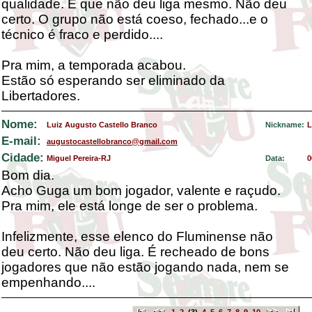
qualidade. É que não deu liga mesmo. Não deu
certo. O grupo não está coeso, fechado...e o
técnico é fraco e perdido....
Pra mim, a temporada acabou.
Estão só esperando ser eliminado da
Libertadores.
Nome:
Luiz Augusto Castello Branco
Nickname:
L
E-mail:
augustocastellobranco@gmail.com
Cidade:
Miguel Pereira-RJ
Data:
0
Bom dia.
Acho Guga um bom jogador, valente e raçudo.
Pra mim, ele está longe de ser o problema.
Infelizmente, esse elenco do Fluminense não
deu certo. Não deu liga. É recheado de bons
jogadores que não estão jogando nada, nem se
empenhando....