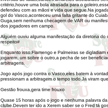
critério,houve uma bola atrasada para o goleiro,ess
defendeu com as mãos e vida que segue.Na jogada
gol do Vasco,aconteceu uma falta gritante do Cuia
Guga,sem nenhuma checagem de VAR ou manifest
dos jogadores em campo.
Alguém ouviu alguma manifestação da diretoria do 
respeito#
Enquanto isso,Flamengo e Palmeiras se digladiam
jogarem, um sobre o outro,a pecha de ser beneficia
arbitragens.
Jogo após jogo contra o Vasco,eles batem à vonta
pressionam a arbitragem o tempo todo.Ja viram que
Gestão frouxa,gera time frouxo
Quase 15 horas após o jogo e nenhuma palavra da d
clube.Devem ter ido a Xerem saber se o Fred tá go