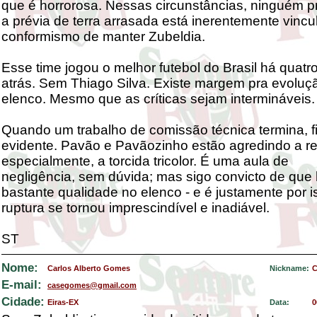
que é horrorosa. Nessas circunstâncias, ninguém p
a prévia de terra arrasada está inerentemente vinc
conformismo de manter Zubeldia.
Esse time jogou o melhor futebol do Brasil há quat
atrás. Sem Thiago Silva. Existe margem pra evoluç
elenco. Mesmo que as críticas sejam intermináveis.
Quando um trabalho de comissão técnica termina, f
evidente. Pavão e Pavãozinho estão agredindo a re
especialmente, a torcida tricolor. É uma aula de
negligência, sem dúvida; mas sigo convicto de que
bastante qualidade no elenco - e é justamente por 
ruptura se tornou imprescindível e inadiável.
ST
Nome:
Carlos Alberto Gomes
Nickname:
C
E-mail:
casegomes@gmail.com
Cidade:
Eiras-EX
Data:
0