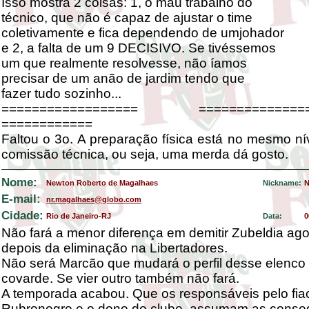
Isso mostra 2 coisas: 1, o mau trabalho do
técnico, que não é capaz de ajustar o time
coletivamente e fica dependendo de umjohador
e 2, a falta de um 9 DECISIVO. Se tivéssemos
um que realmente resolvesse, não íamos
precisar de um anão de jardim tendo que
fazer tudo sozinho...
================== ================
============
Faltou o 3o. A preparação física está no mesmo nív
comissão técnica, ou seja, uma merda dá gosto.
Nome:
Newton Roberto de Magalhaes
Nickname:
N
E-mail:
nr.magalhaes@globo.com
Cidade:
Rio de Janeiro-RJ
Data:
0
Não fará a menor diferença em demitir Zubeldia ag
depois da eliminação na Libertadores.
Não será Marcão que mudará o perfil desse elenc
covarde. Se vier outro também não fará.
A temporada acabou. Que os responsáveis pelo fia
Rubronegro e o dono do clube, assumam as conseq