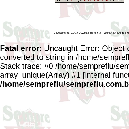
1
2
(3)
4
5
6
7
8
9
10
Copyright (c) 1998-2026Sempre Flu - Todos os direitos 
Fatal error
: Uncaught Error: Object 
converted to string in /home/sempref
Stack trace: #0 /home/sempreflu/semp
array_unique(Array) #1 [internal func
/home/sempreflu/sempreflu.com.br