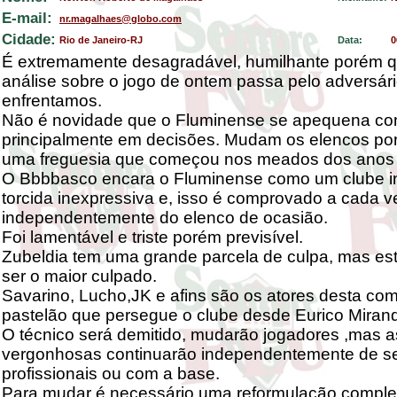
E-mail:
nr.magalhaes@globo.com
Cidade:
Rio de Janeiro-RJ
Data:
0
É extremamente desagradável, humilhante porém q
análise sobre o jogo de ontem passa pelo adversár
enfrentamos.
Não é novidade que o Fluminense se apequena con
principalmente em decisões. Mudam os elencos po
uma freguesia que começou nos meados dos anos 
O Bbbbasco encara o Fluminense como um clube in
torcida inexpressiva e, isso é comprovado a cada 
independentemente do elenco de ocasião.
Foi lamentável e triste porém previsível.
Zubeldia tem uma grande parcela de culpa, mas es
ser o maior culpado.
Savarino, Lucho,JK e afins são os atores desta co
pastelão que persegue o clube desde Eurico Miran
O técnico será demitido, mudarão jogadores ,mas a
vergonhosas continuarão independentemente de s
profissionais ou com a base.
Para mudar é necessário uma reformulação comple