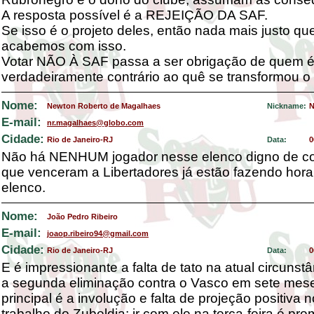
A resposta possível é a REJEIÇÃO DA SAF.
Se isso é o projeto deles, então nada mais justo qu
acabemos com isso.
Votar NÃO À SAF passa a ser obrigação de quem 
verdadeiramente contrário ao quê se transformou o
Nome:
Newton Roberto de Magalhaes
Nickname:
N
E-mail:
nr.magalhaes@globo.com
Cidade:
Rio de Janeiro-RJ
Data:
0
Não há NENHUM jogador nesse elenco digno de con
que venceram a Libertadores já estão fazendo hora
elenco.
Nome:
João Pedro Ribeiro
E-mail:
joaop.ribeiro94@gmail.com
Cidade:
Rio de Janeiro-RJ
Data:
0
E é impressionante a falta de tato na atual circunstâ
a segunda eliminação contra o Vasco em sete mes
principal é a involução e falta de projeção positiva n
trabalho do Zubeldia; ir com ele na terça-feira é pr