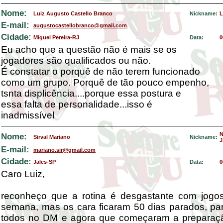
Nome:
Luiz Augusto Castello Branco
Nickname:
L
E-mail:
augustocastellobranco@gmail.com
Cidade:
Miguel Pereira-RJ
Data:
0
Eu acho que a questão não é mais se os
jogadores são qualificados ou não.
É constatar o porquê de não terem funcionado
como um grupo. Porquê de tão pouco empenho,
tsnta displicência....porque essa postura e
essa falta de personalidade...isso é
inadmissível
Nome:
Sirval Mariano
Nickname:
J
E-mail:
mariano.sir@gmail.com
Cidade:
Jales-SP
Data:
0
Caro Luiz,
reconheço que a rotina é desgastante com jogo
semana, mas os cara ficaram 50 dias parados, p
todos no DM e agora que começaram a preparação 