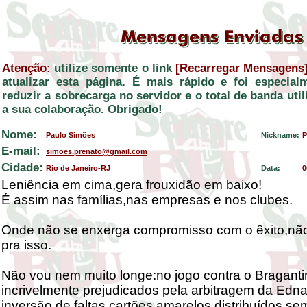
Atenção:
utilize somente o link
[Recarregar Mensagens
atualizar esta página. É mais rápido e foi especial
reduzir a sobrecarga no servidor e o total de banda ut
a sua colaboração. Obrigado!
Nome:
Paulo Simões
Nickname:
P
E-mail:
simoes.prenato@gmail.com
Cidade:
Rio de Janeiro-RJ
Data:
0
Leniência em cima,gera frouxidão em baixo!
É assim nas famílias,nas empresas e nos clubes.
Onde não se enxerga compromisso com o êxito,não
pra isso.
Não vou nem muito longe:no jogo contra o Bragant
incrivelmente prejudicados pela arbitragem da Edn
inversão de faltas,cartões amarelos distribuídos se