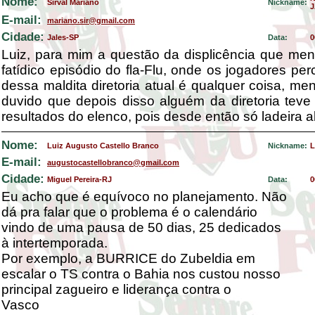
Nome:
Sirval Mariano
Nickname:
J
E-mail:
mariano.sir@gmail.com
Cidade:
Jales-SP
Data:
0
Luiz, para mim a questão da displicência que me
fatídico episódio do fla-Flu, onde os jogadores p
dessa maldita diretoria atual é qualquer coisa, meno
duvido que depois disso alguém da diretoria tev
resultados do elenco, pois desde então só ladeira a
Nome:
Luiz Augusto Castello Branco
Nickname:
L
E-mail:
augustocastellobranco@gmail.com
Cidade:
Miguel Pereira-RJ
Data:
0
Eu acho que é equívoco no planejamento. Não
dá pra falar que o problema é o calendário
vindo de uma pausa de 50 dias, 25 dedicados
à intertemporada.
Por exemplo, a BURRICE do Zubeldia em
escalar o TS contra o Bahia nos custou nosso
principal zagueiro e liderança contra o
Vasco