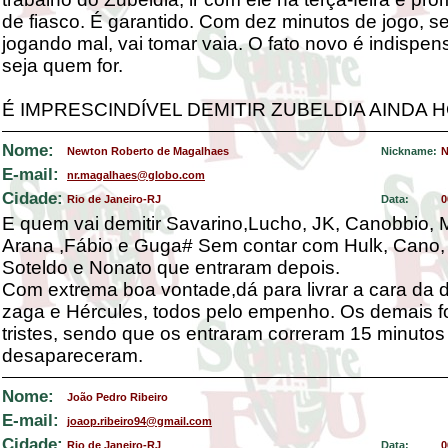
de fiasco. É garantido. Com dez minutos de jogo, se
jogando mal, vai tomar vaia. O fato novo é indispens
seja quem for.
É IMPRESCINDÍVEL DEMITIR ZUBELDIA AINDA H
Nome:
Newton Roberto de Magalhaes
Nickname:
N
E-mail:
nr.magalhaes@globo.com
Cidade:
Rio de Janeiro-RJ
Data:
0
E quem vai demitir Savarino,Lucho, JK, Canobbio, Ma
Arana ,Fábio e Guga# Sem contar com Hulk, Cano,
Soteldo e Nonato que entraram depois.
Com extrema boa vontade,dá para livrar a cara da 
zaga e Hércules, todos pelo empenho. Os demais 
tristes, sendo que os entraram correram 15 minutos
desapareceram.
Nome:
João Pedro Ribeiro
E-mail:
joaop.ribeiro94@gmail.com
Cidade:
Rio de Janeiro-RJ
Data:
0