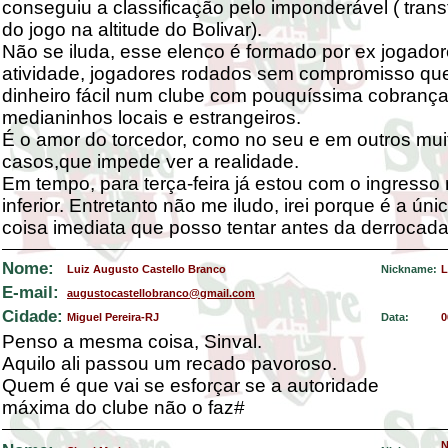
conseguiu a classificação pelo imponderável ( trans
do jogo na altitude do Bolivar).
Não se iluda, esse elenco é formado por ex jogado
atividade, jogadores rodados sem compromisso qu
dinheiro fácil num clube com pouquíssima cobrança
medianinhos locais e estrangeiros.
É o amor do torcedor, como no seu e em outros mui
casos,que impede ver a realidade.
Em tempo, para terça-feira já estou com o ingresso 
inferior. Entretanto não me iludo, irei porque é a úni
coisa imediata que posso tentar antes da derrocada 
Nome:
Luiz Augusto Castello Branco
Nickname:
L
E-mail:
augustocastellobranco@gmail.com
Cidade:
Miguel Pereira-RJ
Data:
0
Penso a mesma coisa, Sinval.
Aquilo ali passou um recado pavoroso.
Quem é que vai se esforçar se a autoridade
máxima do clube não o faz#