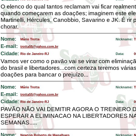
O elenco do qual tantos reclamam vai ficar realmen
quando começarem as doações; imaginem este el
Martinelli, Hércules, Canobbio, Savarino e JK. É rir 
chorar.
Nome:
Mário Trotta
Nickname:
T
E-mail:
trotta55@yahoo.com.br
Cidade:
Rio de Janeiro-RJ
Data:
0
Vamos ver como o pavão vai se virar com eliminaç
do brasil e libertadores...com certeza teremos vária
doações para bancar o prejuízo...
Nome:
Mário Trotta
Nickname:
T
E-mail:
trotta55@yahoo.com.br
Cidade:
Rio de Janeiro-RJ
Data:
0
PAVÃO NÃO VAI DEMITIR AGORA O TREINERO DE
ESPERAR A ELIMINACAO NA LIBERTADORES N
SEMANAS.....
Nome:
Newton Roberto de Magalhaes
Nickname:
N