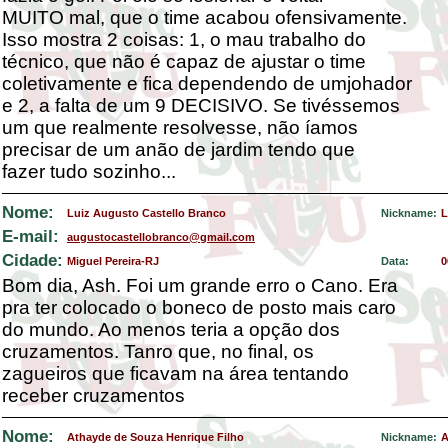
MUITO mal, que o time acabou ofensivamente.
Isso mostra 2 coisas: 1, o mau trabalho do
técnico, que não é capaz de ajustar o time
coletivamente e fica dependendo de umjohador
e 2, a falta de um 9 DECISIVO. Se tivéssemos
um que realmente resolvesse, não íamos
precisar de um anão de jardim tendo que
fazer tudo sozinho...
Nome:
Luiz Augusto Castello Branco
Nickname:
L
E-mail:
augustocastellobranco@gmail.com
Cidade:
Miguel Pereira-RJ
Data:
0
Bom dia, Ash. Foi um grande erro o Cano. Era
pra ter colocado o boneco de posto mais caro
do mundo. Ao menos teria a opção dos
cruzamentos. Tanro que, no final, os
zagueiros que ficavam na área tentando
receber cruzamentos
Nome:
Athayde de Souza Henrique Filho
Nickname:
A