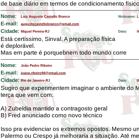
de base diário em termos de condicionamento físico
Nome:
Luiz Augusto Castello Branco
Nickname:
L
E-mail:
augustocastellobranco@gmail.com
Cidade:
Miguel Pereira-RJ
Data:
0
Está certíssimo, Sinval. A preparação física
é deplorável.
Mas em parte é porquebnem todo mundo corre
Nome:
João Pedro Ribeiro
E-mail:
joaop.ribeiro94@gmail.com
Cidade:
Rio de Janeiro-RJ
Data:
0
Sugiro que experimentem imaginar o ambiente do 
terça que vem com:
A) Zubeldia mantido a contragosto geral
B) Fred anunciado como novo técnico
Isso pra evidenciar os extremos opostos. Mesmo u
Palermo ou Crespo já melhoraria a situação. Até 