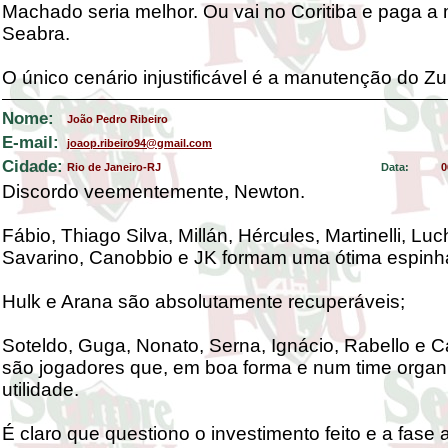
Machado seria melhor. Ou vai no Coritiba e paga a 
Seabra.
O único cenário injustificável é a manutenção do Zu
Nome:
João Pedro Ribeiro
E-mail:
joaop.ribeiro94@gmail.com
Cidade:
Rio de Janeiro-RJ
Data:
0
Discordo veementemente, Newton.
Fábio, Thiago Silva, Millán, Hércules, Martinelli, Luc
Savarino, Canobbio e JK formam uma ótima espinha
Hulk e Arana são absolutamente recuperáveis;
Soteldo, Guga, Nonato, Serna, Ignácio, Rabello e Ca
são jogadores que, em boa forma e num time organ
utilidade.
É claro que questiono o investimento feito e a fase a