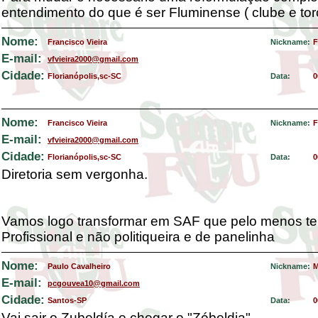
entendimento do que é ser Fluminense ( clube e tor
Nome:
Francisco Vieira
Nickname:
F
E-mail:
vfvieira2000@gmail.com
Cidade:
Florianópolis,sc-SC
Data:
0
Nome:
Francisco Vieira
Nickname:
F
E-mail:
vfvieira2000@gmail.com
Cidade:
Florianópolis,sc-SC
Data:
0
Diretoria sem vergonha.
Vamos logo transformar em SAF que pelo menos te
Profissional e não politiqueira e de panelinha
Nome:
Paulo Cavalheiro
Nickname:
M
E-mail:
pcgouvea10@gmail.com
Cidade:
Santos-SP
Data:
0
Vai sair o Zubeldía e chegar o "Zébeldia".