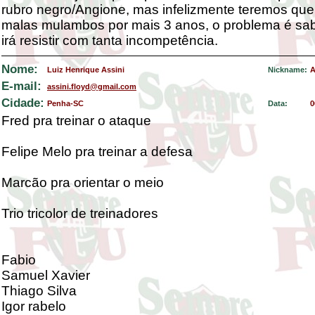
rubro negro/Angione, mas infelizmente teremos que
malas mulambos por mais 3 anos, o problema é sab
irá resistir com tanta incompetência.
Nome:
Luiz Henrique Assini
Nickname:
A
E-mail:
assini.floyd@gmail.com
Cidade:
Penha-SC
Data:
0
Fred pra treinar o ataque
Felipe Melo pra treinar a defesa
Marcão pra orientar o meio
Trio tricolor de treinadores
Fabio
Samuel Xavier
Thiago Silva
Igor rabelo