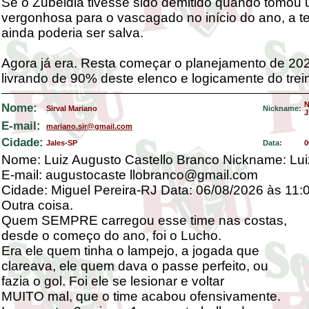
Se o Zubeldia tivesse sido demitido quando tomou 
vergonhosa para o vascagado no início do ano, a 
ainda poderia ser salva.
Agora já era. Resta começar o planejamento de 20
livrando de 90% deste elenco e logicamente do trei
Nome:
Sirval Mariano
Nickname:
J
E-mail:
mariano.sir@gmail.com
Cidade:
Jales-SP
Data:
0
Nome: Luiz Augusto Castello Branco Nickname: Luiz
E-mail: augustocaste llobranco@gmail.com
Cidade: Miguel Pereira-RJ Data: 06/08/2026 às 11:
Outra coisa.
Quem SEMPRE carregou esse time nas costas,
desde o começo do ano, foi o Lucho.
Era ele quem tinha o lampejo, a jogada que
clareava, ele quem dava o passe perfeito, ou
fazia o gol. Foi ele se lesionar e voltar
MUITO mal, que o time acabou ofensivamente.