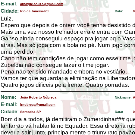
E-mail:
athayde.souza@gmail.com
Cidade:
Rio de Janeiro-RJ
Data:
0
Luiz,
Espero que depois de ontem você tenha desistido 
Mais uma vez nosso treinador erra e entra com Ga
Ganso ainda conseguiu espaço pra jogar pq o Vasc
atras. Mas só joga com a bola no pé. Num jogo corr
uma perdido.
Cano não tem condições de jogar como esse time j
Zubeldia não consegue fazer o time jogar.
Pena não ter sido mandado embora no vestiário.
Vamos ter que aguardar a eliminação na Libertador
Quatro jogos dificeis pela frente. Quatro porradas.
Nome:
João Roberto Nóbrega
Nickname:
A
E-mail:
jrnobrega@gmail.com
Cidade:
Sorocaba-SP
Data:
0
Bom dia a todos, já demitiram o Zumerdinha### q
fanfarrão vá hablar lá no Equador. Essa diretoria ru
deveria sair junto, principalmente o triunvirato pav