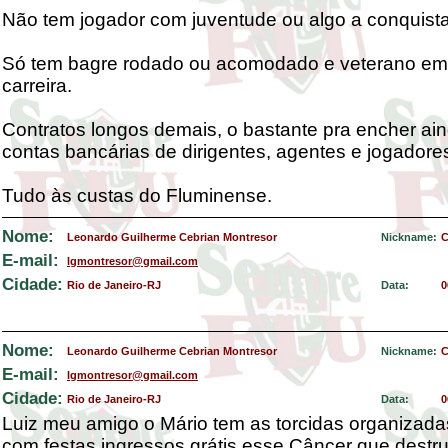
Não tem jogador com juventude ou algo a conquista
Só tem bagre rodado ou acomodado e veterano em
carreira.
Contratos longos demais, o bastante pra encher ai
contas bancárias de dirigentes, agentes e jogadore
Tudo às custas do Fluminense.
Nome:
Leonardo Guilherme Cebrian Montresor
Nickname:
C
E-mail:
lgmontresor@gmail.com
Cidade:
Rio de Janeiro-RJ
Data:
0
Nome:
Leonardo Guilherme Cebrian Montresor
Nickname:
C
E-mail:
lgmontresor@gmail.com
Cidade:
Rio de Janeiro-RJ
Data:
0
Luiz meu amigo o Mário tem as torcidas organizada
com festas,ingressos grátis,esse Câncer que destrui