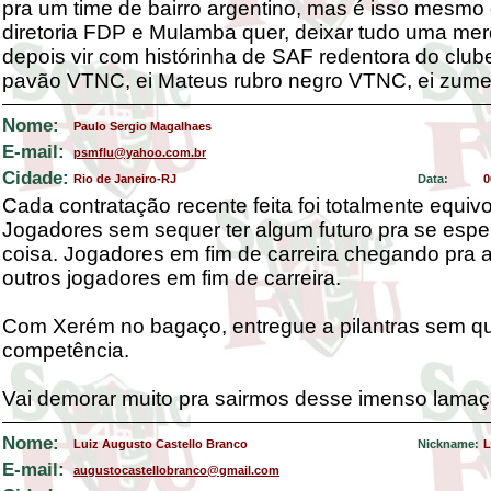
pra um time de bairro argentino, mas é isso mesmo
diretoria FDP e Mulamba quer, deixar tudo uma mer
depois vir com histórinha de SAF redentora do clube
pavão VTNC, ei Mateus rubro negro VTNC, ei zum
Nome:
Paulo Sergio Magalhaes
E-mail:
psmflu@yahoo.com.br
Cidade:
Rio de Janeiro-RJ
Data:
0
Cada contratação recente feita foi totalmente equiv
Jogadores sem sequer ter algum futuro pra se espe
coisa. Jogadores em fim de carreira chegando pra
outros jogadores em fim de carreira.
Com Xerém no bagaço, entregue a pilantras sem q
competência.
Vai demorar muito pra sairmos desse imenso lamaç
Nome:
Luiz Augusto Castello Branco
Nickname:
L
E-mail:
augustocastellobranco@gmail.com