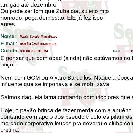
amigão até dezembro
Ou pode ser tbm que Zubeldia, sujeito mto
honrado, peça demissão. ElE já fez isso
antes
Nome:
Paulo Sergio Magalhaes
E-mail:
psmflu@yahoo.com.br
Cidade:
Rio de Janeiro-RJ
Data:
0
E pensar que com abad (ainda) não estávamos no 
poço...
Nem com GCM ou Álvaro Barcellos. Naquela época,
influente que se importava e se mobilizava.
Saímos daquela lama contando com tricolores que
Hoje, o pavão brinca de fazer merda com a anuênci
contando com apoio dos pseudo tricolores pilantras
mercado corporativo loucos pra devorar o clube co
cretina.