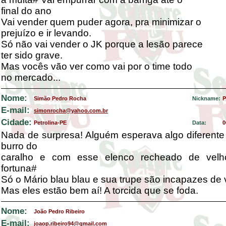
final do ano
Vai vender quem puder agora, pra minimizar o
prejuízo e ir levando.
Só não vai vender o JK porque a lesão parece
ter sido grave.
Mas vocês vão ver como vai por o time todo
no mercado...
Nome:
Simão Pedro Rocha
Nickname:
P
E-mail:
simonrocha@yahoo.com.br
Cidade:
Petrolina-PE
Data:
0
Nada de surpresa! Alguém esperava algo diferente
burro do
caralho e com esse elenco recheado de vel
fortuna#
Só o Mário blau blau e sua trupe são incapazes de v
Mas eles estão bem aí! A torcida que se foda.
Nome:
João Pedro Ribeiro
E-mail:
joaop.ribeiro94@gmail.com