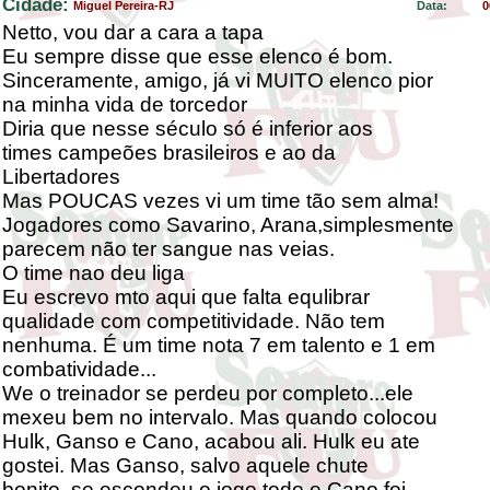
Cidade:
Miguel Pereira-RJ
Data:
0
Netto, vou dar a cara a tapa
Eu sempre disse que esse elenco é bom.
Sinceramente, amigo, já vi MUITO elenco pior
na minha vida de torcedor
Diria que nesse século só é inferior aos
times campeões brasileiros e ao da
Libertadores
Mas POUCAS vezes vi um time tão sem alma!
Jogadores como Savarino, Arana,simplesmente
parecem não ter sangue nas veias.
O time nao deu liga
Eu escrevo mto aqui que falta equlibrar
qualidade com competitividade. Não tem
nenhuma. É um time nota 7 em talento e 1 em
combatividade...
We o treinador se perdeu por completo...ele
mexeu bem no intervalo. Mas quando colocou
Hulk, Ganso e Cano, acabou ali. Hulk eu ate
gostei. Mas Ganso, salvo aquele chute
bonito, se escondeu o jogo todo e Cano foi