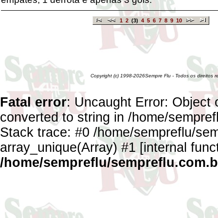
1
2
(3)
4
5
6
7
8
9
10
Copyright (c) 1998-2026Sempre Flu - Todos os direitos 
Fatal error
: Uncaught Error: Object 
converted to string in /home/sempref
Stack trace: #0 /home/sempreflu/semp
array_unique(Array) #1 [internal func
/home/sempreflu/sempreflu.com.br