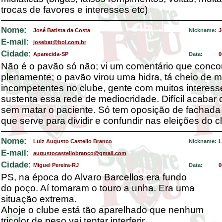
trocas de favores e interesses etc)
Nome:
José Batista da Costa
Nickname:
J
E-mail:
josebat@bol.com.br
Cidade:
Aparecida-SP
Data:
0
Não é o pavão só não; vi um comentário que conco
plenamente; o pavão virou uma hidra, tá cheio de
incompetentes no clube, gente com muitos interes
sustenta essa rede de mediocridade. Difícil acabar
sem matar o paciente. Só tem oposição de fachada
que serve para dividir e confundir nas eleições do c
Nome:
Luiz Augusto Castello Branco
Nickname:
L
E-mail:
augustocastellobranco@gmail.com
Cidade:
Miguel Pereira-RJ
Data:
0
PS, na época do Alvaro Barcellos era fundo
do poço. Aí tomaram o touro a unha. Era uma
situação extrema.
Ahoje o clube está tão aparelhado que nenhum
tricolor de peso vai tentar interferir