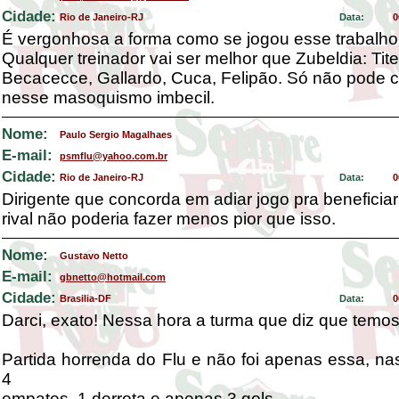
Cidade:
Rio de Janeiro-RJ
Data:
0
É vergonhosa a forma como se jogou esse trabalho 
Qualquer treinador vai ser melhor que Zubeldia: Tite
Becacecce, Gallardo, Cuca, Felipão. Só não pode c
nesse masoquismo imbecil.
Nome:
Paulo Sergio Magalhaes
E-mail:
psmflu@yahoo.com.br
Cidade:
Rio de Janeiro-RJ
Data:
0
Dirigente que concorda em adiar jogo pra beneficiar
rival não poderia fazer menos pior que isso.
Nome:
Gustavo Netto
E-mail:
gbnetto@hotmail.com
Cidade:
Brasilia-DF
Data:
0
Darci, exato! Nessa hora a turma que diz que tem
Partida horrenda do Flu e não foi apenas essa, nas
4
empates, 1 derrota e apenas 3 gols.