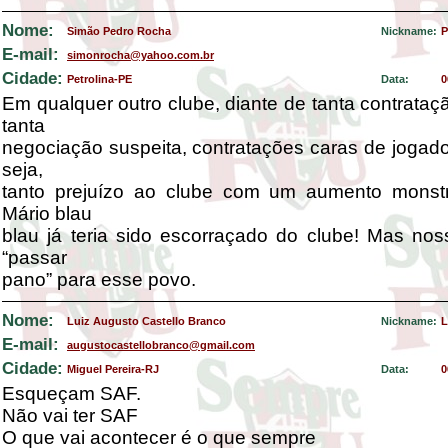
Nome:
Simão Pedro Rocha
Nickname:
P
E-mail:
simonrocha@yahoo.com.br
Cidade:
Petrolina-PE
Data:
0
Em qualquer outro clube, diante de tanta contrata
tanta
negociação suspeita, contratações caras de jogado
seja,
tanto prejuízo ao clube com um aumento monst
Mário blau
blau já teria sido escorraçado do clube! Mas nos
“passar
pano” para esse povo.
Nome:
Luiz Augusto Castello Branco
Nickname:
L
E-mail:
augustocastellobranco@gmail.com
Cidade:
Miguel Pereira-RJ
Data:
0
Esqueçam SAF.
Não vai ter SAF
O que vai acontecer é o que sempre