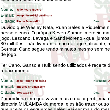
Nome:
João Pedro Ribeiro
E-mail:
joaop.ribeiro94@gmail.com
Cidade:
Rio de Janeiro-RJ
Data:
0
Duvido que Wesley Natã, Ruan Sales e Riquelme 
nesse elenco. O próprio Keven Samuel merecia ma
jogo. Lezcano, Lavega e Santi Moreno - que, juntos
80 milhões - não tiveram tempo de jogo suficiente,
German Cano segue tendo minutos mesmo sem n
de jogo.
Ter Cano, Ganso e Hulk sendo utilizados é receita 
rebaixamento.
Nome:
João Roberto Nóbrega
Nickname:
A
E-mail:
jrnobrega@gmail.com
Cidade:
Sorocaba-SP
Data:
0
Zumerdinha tem que vazar, mas o maior problema 
diretoria MULAMBA de merda, eles irão trazer outro 
que aceite os esquemas deles, vai ser mais do me