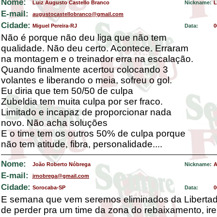
Nome:
Luiz Augusto Castello Branco
Nickname:
L
E-mail:
augustocastellobranco@gmail.com
Cidade:
Miguel Pereira-RJ
Data:
0
Não é porque não deu liga que não tem
qualidade. Não deu certo. Acontece. Erraram
na montagem e o treinador erra na escalação.
Quando finalmente acertou colocando 3
volantes e liberando o meia, sofreu o gol.
Eu diria que tem 50/50 de culpa
Zubeldia tem muita culpa por ser fraco.
Limitado e incapaz de proporcionar nada
novo. Não acha soluções
E o time tem os outros 50% de culpa porque
não tem atitude, fibra, personalidade....
Nome:
João Roberto Nóbrega
Nickname:
A
E-mail:
jrnobrega@gmail.com
Cidade:
Sorocaba-SP
Data:
0
E semana que vem seremos eliminados da Libertad
de perder pra um time da zona do rebaixamento, ir