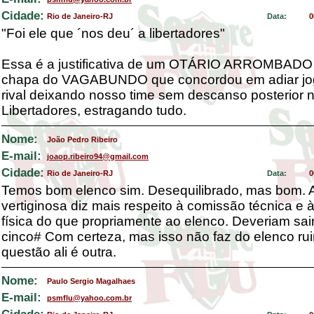
Cidade:
Rio de Janeiro-RJ
Data:
0
"Foi ele que ´nos deu´ a libertadores"
Essa é a justificativa de um OTÁRIO ARROMBADO 
chapa do VAGABUNDO que concordou em adiar jog
rival deixando nosso time sem descanso posterior 
Libertadores, estragando tudo.
Nome:
João Pedro Ribeiro
E-mail:
joaop.ribeiro94@gmail.com
Cidade:
Rio de Janeiro-RJ
Data:
0
Temos bom elenco sim. Desequilibrado, mas bom. 
vertiginosa diz mais respeito à comissão técnica e à
física do que propriamente ao elenco. Deveriam sai
cinco# Com certeza, mas isso não faz do elenco ru
questão ali é outra.
Nome:
Paulo Sergio Magalhaes
E-mail:
psmflu@yahoo.com.br