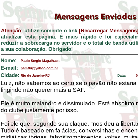
Atenção:
utilize somente o link
[Recarregar Mensagens
atualizar esta página. É mais rápido e foi especial
reduzir a sobrecarga no servidor e o total de banda ut
a sua colaboração. Obrigado!
Nome:
Paulo Sergio Magalhaes
E-mail:
psmflu@yahoo.com.br
Cidade:
Rio de Janeiro-RJ
Data:
0
Luiz, não sabemos ao certo se o pavão não estari
fingindo não querer mais a SAF.
Ele é muito malandro e dissimulado. Está absoluto 
do clube justamente por isso.
Foi ele que, segundo sua claque, "nos deu a liberta
Tudo é baseado em falácias, conversinhas e ence
midiáticas (brigas, falsos rompimentos, voltas, muit