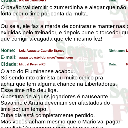
Cidade:
Rio de Janeiro-RJ
Data:
0
O pavão vai demitir o zumerdinha e alegar que nã
fortalecer o time por conta da multa.
Ou seja, ele faz a merda de contratar e manter nas
exigidas pelo treinador, e depois pune o torcedor 
que corrigir a cagada que ele mesmo fez!
Nome:
Luiz Augusto Castello Branco
Nickname:
L
E-mail:
augustocastellobranco@gmail.com
Cidade:
Miguel Pereira-RJ
Data:
0
O ano do Fluminense acabou.
Só sendo mto otimista ou muito cínico pra
achar que tem alguma chance na Libertadores.
Esse time não deu liga.
A postura de alguns jogadores é nauseante
Savarino e Arana deveriam ser afastados do
time por um tempo.
Zubeldia está completamente perdido.
Mas vocês acham mesmo que o Mario vai pagar
a multa# Vai empurrar com a barriga até o