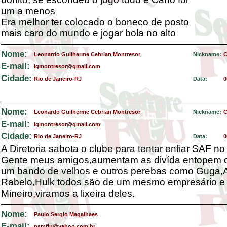
um a menos
Era melhor ter colocado o boneco de posto
mais caro do mundo e jogar bola no alto
Nome:
Leonardo Guilherme Cebrian Montresor
Nickname:
C
E-mail:
lgmontresor@gmail.com
Cidade:
Rio de Janeiro-RJ
Data:
0
Nome:
Leonardo Guilherme Cebrian Montresor
Nickname:
C
E-mail:
lgmontresor@gmail.com
Cidade:
Rio de Janeiro-RJ
Data:
0
A Diretoria sabota o clube para tentar enfiar SAF no
Gente meus amigos,aumentam as divída entopem 
um bando de velhos e outros perebas como Guga,A
Rabelo,Hulk todos são de um mesmo empresário e 
Mineiro,viramos a lixeira deles.
Nome:
Paulo Sergio Magalhaes
E-mail:
psmflu@yahoo.com.br