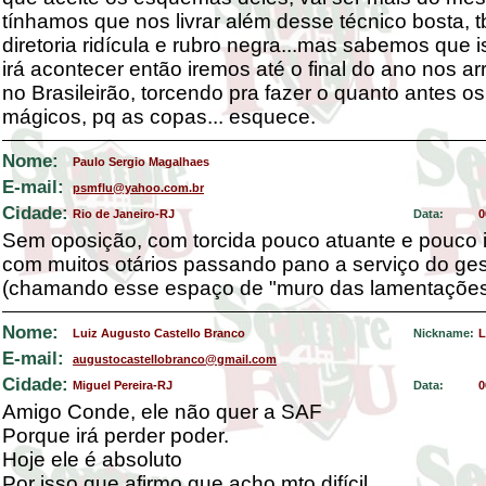
tínhamos que nos livrar além desse técnico bosta, 
diretoria ridícula e rubro negra...mas sabemos que 
irá acontecer então iremos até o final do ano nos a
no Brasileirão, torcendo pra fazer o quanto antes os
mágicos, pq as copas... esquece.
Nome:
Paulo Sergio Magalhaes
E-mail:
psmflu@yahoo.com.br
Cidade:
Rio de Janeiro-RJ
Data:
0
Sem oposição, com torcida pouco atuante e pouco i
com muitos otários passando pano a serviço do ges
(chamando esse espaço de "muro das lamentações
Nome:
Luiz Augusto Castello Branco
Nickname:
L
E-mail:
augustocastellobranco@gmail.com
Cidade:
Miguel Pereira-RJ
Data:
0
Amigo Conde, ele não quer a SAF
Porque irá perder poder.
Hoje ele é absoluto
Por isso que afirmo que acho mto difícil