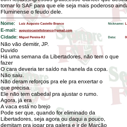
tornar lo SAF para que ele seja mais poderoso ainda
Fluminense o feudo dele.
Nome:
Luiz Augusto Castello Branco
Nickname:
L
E-mail:
augustocastellobranco@gmail.com
Cidade:
Miguel Pereira-RJ
Data:
0
Não vão demitir, JP.
Duvido
Há uma semana da Libertadores, não tem o que
fazer
O cara deveria ter saído na hanela da copa.
Não saiu.
Não deram reforços pra ele pra enxertar o
que precisa.
Ele não tem cabedal pra ajustar o rumo.
Agora, já era
A vaca está no brejo
Pode ser que, quando for eliminado da
Libertadores, seja agora ou daqui a pouco,
demitam pra jogar pra galera e ir de Marcão