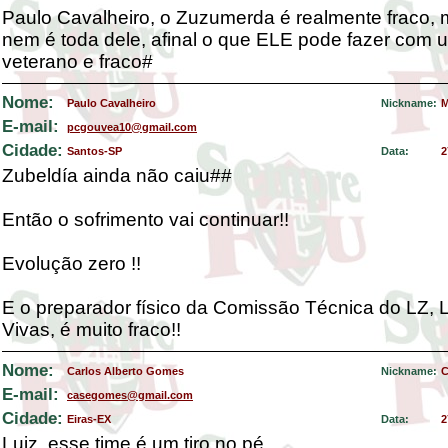
Paulo Cavalheiro, o Zuzumerda é realmente fraco, 
nem é toda dele, afinal o que ELE pode fazer com 
veterano e fraco#
Nome:
Paulo Cavalheiro
Nickname:
M
E-mail:
pcgouvea10@gmail.com
Cidade:
Santos-SP
Data:
2
Zubeldía ainda não caiu##
Então o sofrimento vai continuar!!
Evolução zero !!
E o preparador físico da Comissão Técnica do LZ, 
Vivas, é muito fraco!!
Nome:
Carlos Alberto Gomes
Nickname:
C
E-mail:
casegomes@gmail.com
Cidade:
Eiras-EX
Data:
2
Luiz, esse time é um tiro no pé.