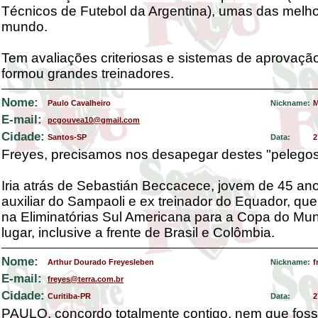
Técnicos de Futebol da Argentina), umas das melh
mundo.
Tem avaliações criteriosas e sistemas de aprovação
formou grandes treinadores.
Nome:
Paulo Cavalheiro
Nickname:
M
E-mail:
pcgouvea10@gmail.com
Cidade:
Santos-SP
Data:
2
Freyes, precisamos nos desapegar destes "pelegos"
Iria atrás de Sebastián Beccacece, jovem de 45 ano
auxiliar do Sampaoli e ex treinador do Equador, qu
na Eliminatórias Sul Americana para a Copa do Mu
lugar, inclusive a frente de Brasil e Colômbia.
Nome:
Arthur Dourado Freyesleben
Nickname:
f
E-mail:
freyes@terra.com.br
Cidade:
Curitiba-PR
Data:
2
PAULO, concordo totalmente contigo, nem que foss