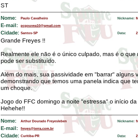
ST
Nome:
Paulo Cavalheiro
Nickname:
M
E-mail:
pcgouvea10@gmail.com
Cidade:
Santos-SP
Data:
2
Grande Freyes !!
Realmente ele não é o único culpado, mas é o qu
pode ser substituído.
Além do mais, sua passividade em "barrar" alguns 
demonstrando que temos uma panela indica que te
um choque.
Jogo do FFC domingo a noite "estressa" o início d
Hehehe!!
Nome:
Arthur Dourado Freyesleben
Nickname:
f
E-mail:
freyes@terra.com.br
Cidade:
Curitiba-PR
Data:
2