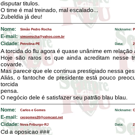
disputar titulos.
O time é mal treinado, mal escalado...
Zubeldia já deu!
Nome:
Simão Pedro Rocha
Nickname:
P
E-mail:
simonrocha@yahoo.com.br
Cidade:
Petrolina-PE
Data:
2
A torcida do flu agora é quase unânime em relação 
Hoje são raros os que ainda acreditam nesse tr
covarde.
Mas parece que ele continua prestigiado nessa ges
Aliás, o fantoche de presidente está pouco preo
torcida
pensa.
O negócio dele é satisfazer seu patrão blau blau.
Nome:
Carlos e Gomes
Nickname:
E-mail:
cecgomes20@comcast.net
Cidade:
Nova Friburgo-RJ
Data:
2
Cd a oposicao ###