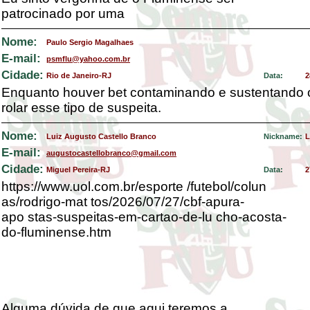
patrocinado por uma
Nome:
Paulo Sergio Magalhaes
E-mail:
psmflu@yahoo.com.br
Cidade:
Rio de Janeiro-RJ
Data:
2
Enquanto houver bet contaminando e sustentando o
rolar esse tipo de suspeita.
Nome:
Luiz Augusto Castello Branco
Nickname:
L
E-mail:
augustocastellobranco@gmail.com
Cidade:
Miguel Pereira-RJ
Data:
2
https://www.uol.com.br/esporte /futebol/colun
as/rodrigo-mat tos/2026/07/27/cbf-apura-
apo stas-suspeitas-em-cartao-de-lu cho-acosta-
do-fluminense.htm
Alguma dúvida de que aqui teremos a