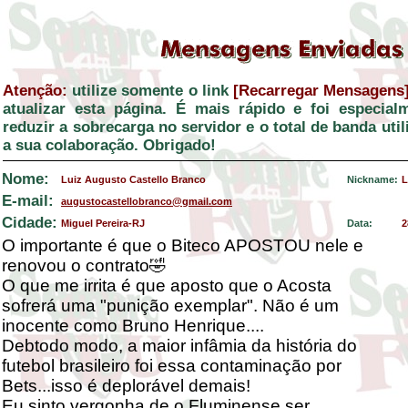
Atenção:
utilize somente o link
[Recarregar Mensagens
atualizar esta página. É mais rápido e foi especial
reduzir a sobrecarga no servidor e o total de banda ut
a sua colaboração. Obrigado!
Nome:
Luiz Augusto Castello Branco
Nickname:
L
E-mail:
augustocastellobranco@gmail.com
Cidade:
Miguel Pereira-RJ
Data:
2
O importante é que o Biteco APOSTOU nele e
renovou o contrato🤣
O que me irrita é que aposto que o Acosta
sofrerá uma "punição exemplar". Não é um
inocente como Bruno Henrique....
Debtodo modo, a maior infâmia da história do
futebol brasileiro foi essa contaminação por
Bets...isso é deplorável demais!
Eu sinto vergonha de o Fluminense ser