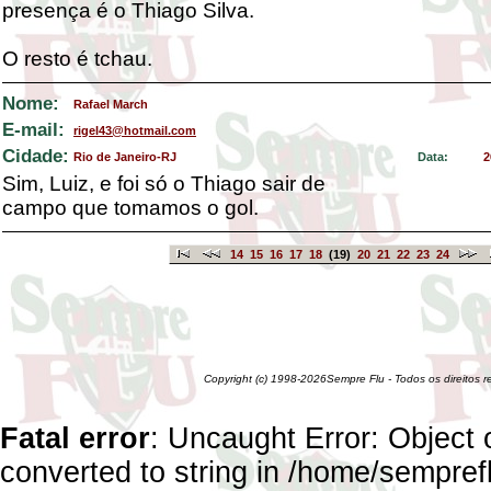
presença é o Thiago Silva.
O resto é tchau.
Nome:
Rafael March
E-mail:
rigel43@hotmail.com
Cidade:
Rio de Janeiro-RJ
Data:
2
Sim, Luiz, e foi só o Thiago sair de
campo que tomamos o gol.
14
15
16
17
18
(19)
20
21
22
23
24
Copyright (c) 1998-2026Sempre Flu - Todos os direitos 
Fatal error
: Uncaught Error: Object 
converted to string in /home/sempref