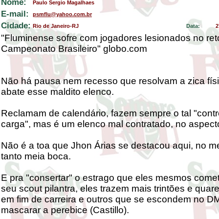
Nome:
Paulo Sergio Magalhaes
E-mail:
psmflu@yahoo.com.br
Cidade:
Rio de Janeiro-RJ
Data:
2
"Fluminense sofre com jogadores lesionados no ret
Campeonato Brasileiro" globo.com
Não há pausa nem recesso que resolvam a zica fís
abate esse maldito elenco.
Reclamam de calendário, fazem sempre o tal "contr
carga", mas é um elenco mal contratado, no aspecto 
Não é a toa que Jhon Árias se destacou aqui, no m
tanto meia boca.
E pra "consertar" o estrago que eles mesmos com
seu scout pilantra, eles trazem mais trintões e quar
em fim de carreira e outros que se escondem no D
mascarar a perebice (Castillo).