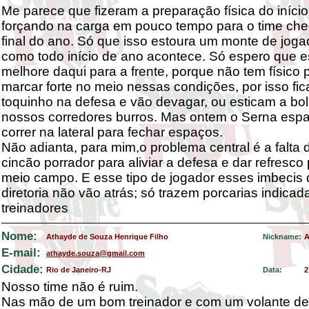
Me parece que fizeram a preparação física do início
forçando na carga em pouco tempo para o time ch
final do ano. Só que isso estoura um monte de joga
como todo início de ano acontece. Só espero que e
melhore daqui para a frente, porque não tem físico 
marcar forte no meio nessas condições, por isso fi
toquinho na defesa e vão devagar, ou esticam a bol
nossos corredores burros. Mas ontem o Serna espa
correr na lateral para fechar espaços.
Não adianta, para mim,o problema central é a falta
cincão porrador para aliviar a defesa e dar refresco
meio campo. E esse tipo de jogador esses imbecis 
diretoria não vão atrás; só trazem porcarias indicad
treinadores
Nome:
Athayde de Souza Henrique Filho
Nickname:
A
E-mail:
athayde.souza@gmail.com
Cidade:
Rio de Janeiro-RJ
Data:
2
Nosso time não é ruim.
Nas mão de um bom treinador e com um volante de