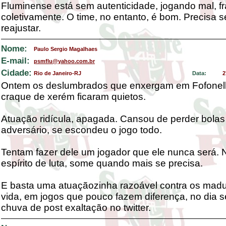
Fluminense está sem autenticidade, jogando mal, f
coletivamente. O time, no entanto, é bom. Precisa s
reajustar.
Nome:
Paulo Sergio Magalhaes
E-mail:
psmflu@yahoo.com.br
Cidade:
Rio de Janeiro-RJ
Data:
2
Ontem os deslumbrados que enxergam em Fofonell
craque de xerém ficaram quietos.
Atuação ridícula, apagada. Cansou de perder bolas 
adversário, se escondeu o jogo todo.
Tentam fazer dele um jogador que ele nunca será.
espírito de luta, some quando mais se precisa.
E basta uma atuaçãozinha razoável contra os madu
vida, em jogos que pouco fazem diferença, no dia s
chuva de post exaltação no twitter.