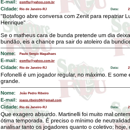
E-mail:
psmflu@yahoo.com.br
Cidade:
Rio de Janeiro-RJ
Data:
2
"Botafogo abre conversa com Zenit para repatriar L
Henrique"
Se o matheus cara de bunda pretende um dia deixa
bundão, eis a chance pra sair do atoleiro da bundic
Nome:
Paulo Sergio Magalhaes
E-mail:
psmflu@yahoo.com.br
Cidade:
Rio de Janeiro-RJ
Data:
2
Fofonelli é um jogador regular, no máximo. E some
grande.
Nome:
João Pedro Ribeiro
E-mail:
joaop.ribeiro94@gmail.com
Cidade:
Rio de Janeiro-RJ
Data:
2
Que exagero absurdo. Martinelli foi muito mal ontem
ótima temporada. É preciso o mínimo de neutralida
analisar tanto os jogadores quanto o coletivo; hoje, 