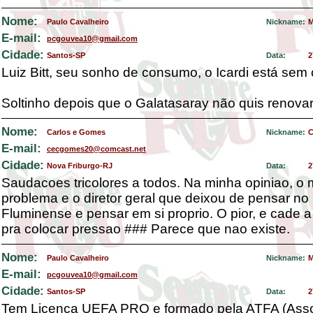
Nome:
Paulo Cavalheiro
Nickname:
M
E-mail:
pcgouvea10@gmail.com
Cidade:
Santos-SP
Data:
2
Luiz Bitt, seu sonho de consumo, o Icardi está sem 
Soltinho depois que o Galatasaray não quis renovar
Nome:
Carlos e Gomes
Nickname:
E-mail:
cecgomes20@comcast.net
Cidade:
Nova Friburgo-RJ
Data:
2
Saudacoes tricolores a todos. Na minha opiniao, o 
problema e o diretor geral que deixou de pensar no
Fluminense e pensar em si proprio. O pior, e cade 
pra colocar pressao ### Parece que nao existe.
Nome:
Paulo Cavalheiro
Nickname:
M
E-mail:
pcgouvea10@gmail.com
Cidade:
Santos-SP
Data:
2
Tem Licença UEFA PRO e formado pela ATFA (Ass