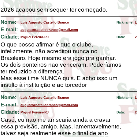
2026 acabou sem sequer ter começado.
Nome:
Luiz Augusto Castello Branco
Nickname:
L
E-mail:
augustocastellobranco@gmail.com
Cidade:
Miguel Pereira-RJ
Data:
2
O que posso afirmar é que o clube,
infelizmente, não acreditou nunca no
Brasileiro. Hoje mesmo era jogo pra ganhar.
Os dois ponteiros nao venceram. Poderíamos
ter reduzido a diferença.
Mas esse time NUNCA quis. E acho isso um
insulto à instituição e ao torcedor
Nome:
Luiz Augusto Castello Branco
Nickname:
L
E-mail:
augustocastellobranco@gmail.com
Cidade:
Miguel Pereira-RJ
Data:
2
Casé, eu não me arriscaria ainda a cravar
essa previsão, amigo. Mas, lamentavelmente,
talvez seja realmente esse o final de ano