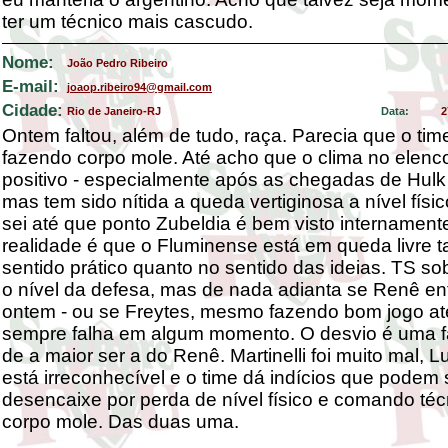
ter um técnico mais cascudo.
Nome:
João Pedro Ribeiro
E-mail:
joaop.ribeiro94@gmail.com
Cidade:
Rio de Janeiro-RJ
Data:
2
Ontem faltou, além de tudo, raça. Parecia que o tim
fazendo corpo mole. Até acho que o clima no elenc
positivo - especialmente após as chegadas de Hulk 
mas tem sido nítida a queda vertiginosa a nível físi
sei até que ponto Zubeldia é bem visto internament
realidade é que o Fluminense está em queda livre t
sentido prático quanto no sentido das ideias. TS so
o nível da defesa, mas de nada adianta se Renê e
ontem - ou se Freytes, mesmo fazendo bom jogo at
sempre falha em algum momento. O desvio é uma f
de a maior ser a do Renê. Martinelli foi muito mal, 
está irreconhecível e o time dá indícios que podem 
desencaixe por perda de nível físico e comando téc
corpo mole. Das duas uma.