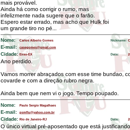
mais provável.
Ainda há como corrigir o rumo, mas
infelizmente nada sugere que o farão.
Espero estar errado, mas acho que Hulk foi
um grande tiro no pé...
Nome:
Carlos Alberto Gomes
Nickname:
C
E-mail:
casegomes@gmail.com
Cidade:
Eiras-EX
Data:
2
Ano perdido.
Vamos morrer abraçados com esse time bundao, co
covarde e com a direção rubro negra.
Ainda bem que nem vi o jogo. Tempo poupado.
Nome:
Paulo Sergio Magalhaes
E-mail:
psmflu@yahoo.com.br
Cidade:
Rio de Janeiro-RJ
Data:
2
O único virtual pré-aposentado que está justificand