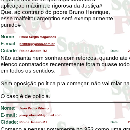
aplicação máxima e rigorosa da Justiça#
Que, ao contrário do pobre Bruno Henrique,
esse malfeitor argentino será exemplarmente
punido#
Nome:
Paulo Sergio Magalhaes
E-mail:
psmflu@yahoo.com.br
Cidade:
Rio de Janeiro-RJ
Data:
2
Não adianta nem sonhar com reforços, quando até 
elenco contratados recentemente foram quase tod
em todos os sentidos.
Sem oposição política pra começar, não vai rolar 
O caso é de polícia.
Nome:
João Pedro Ribeiro
E-mail:
joaop.ribeiro94@gmail.com
Cidade:
Rio de Janeiro-RJ
Data:
2
Começo a pensar novamente no 352 como uma gr