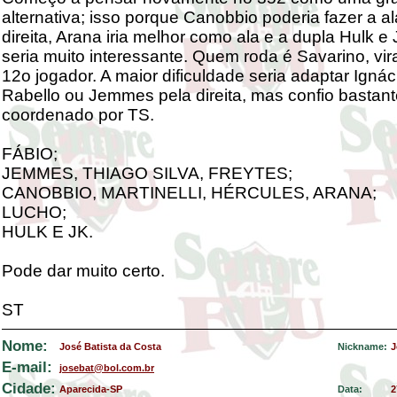
alternativa; isso porque Canobbio poderia fazer a al
direita, Arana iria melhor como ala e a dupla Hulk e
seria muito interessante. Quem roda é Savarino, vi
12o jogador. A maior dificuldade seria adaptar Ignáci
Rabello ou Jemmes pela direita, mas confio bastant
coordenado por TS.
FÁBIO;
JEMMES, THIAGO SILVA, FREYTES;
CANOBBIO, MARTINELLI, HÉRCULES, ARANA;
LUCHO;
HULK E JK.
Pode dar muito certo.
ST
Nome:
José Batista da Costa
Nickname:
J
E-mail:
josebat@bol.com.br
Cidade:
Aparecida-SP
Data:
2