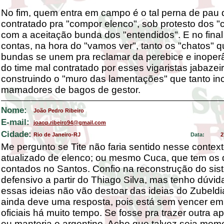
No fim, quem entra em campo é o tal perna de pau 
contratado pra "compor elenco", sob protesto dos "
com a aceitação bunda dos "entendidos". E no final
contas, na hora do "vamos ver", tanto os "chatos" 
bundas se unem pra reclamar da perebice e inoperâ
do time mal contratado por esses vigaristas jabazei
construindo o "muro das lamentações" que tanto i
mamadores de bagos de gestor.
Nome:
João Pedro Ribeiro
E-mail:
joaop.ribeiro94@gmail.com
Cidade:
Rio de Janeiro-RJ
Data:
2
Me pergunto se Tite não faria sentido nesse contex
atualizado de elenco; ou mesmo Cuca, que tem os 
contados no Santos. Confio na reconstrução do si
defensivo a partir do Thiago Silva, mas tenho dúvid
essas ideias não vão destoar das ideias do Zubeldi
ainda deve uma resposta, pois está sem vencer em
oficiais há muito tempo. Se fosse pra trazer outra ap
eu manteria o argentino. Acho que talvez seja mom