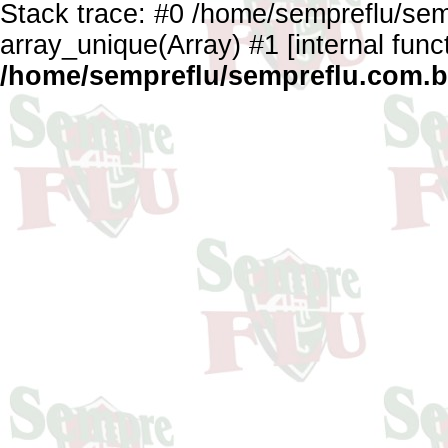
Stack trace: #0 /home/sempreflu/semp
array_unique(Array) #1 [internal func
/home/sempreflu/sempreflu.com.br