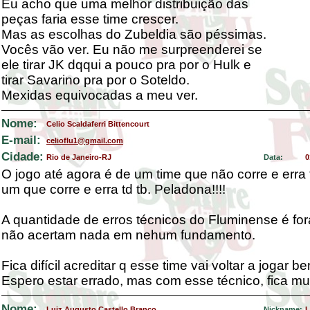
Eu acho que uma melhor distribuição das
peças faria esse time crescer.
Mas as escolhas do Zubeldia são péssimas.
Vocês vão ver. Eu não me surpreenderei se
ele tirar JK dqqui a pouco pra por o Hulk e
tirar Savarino pra por o Soteldo.
Mexidas equivocadas a meu ver.
Nome:
Celio Scaldaferri Bittencourt
E-mail:
celioflu1@gmail.com
Cidade:
Rio de Janeiro-RJ
Data:
0
O jogo até agora é de um time que não corre e erra 
um que corre e erra td tb. Peladona!!!!
A quantidade de erros técnicos do Fluminense é for
não acertam nada em nehum fundamento.
Fica difícil acreditar q esse time vai voltar a jogar b
Espero estar errado, mas com esse técnico, fica muito
Nome:
Luiz Augusto Castello Branco
Nickname:
L