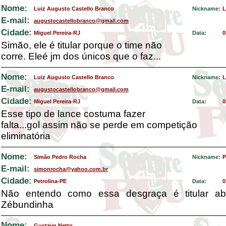
Nome:
Luiz Augusto Castello Branco
Nickname:
L
E-mail:
augustocastellobranco@gmail.com
Cidade:
Miguel Pereira-RJ
Data:
0
Simão, ele é titular porque o time não
corre. Eleé jm dos únicos que o faz...
Nome:
Luiz Augusto Castello Branco
Nickname:
L
E-mail:
augustocastellobranco@gmail.com
Cidade:
Miguel Pereira-RJ
Data:
0
Esse tipo de lance costuma fazer
falta...gol assim não se perde em competição
eliminatória
Nome:
Simão Pedro Rocha
Nickname:
P
E-mail:
simonrocha@yahoo.com.br
Cidade:
Petrolina-PE
Data:
0
Não entendo como essa desgraça é titular ab
Zébundinha
Nome:
Gustavo Netto