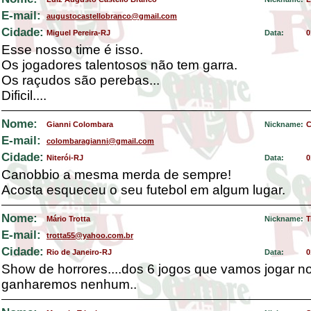
E-mail:
augustocastellobranco@gmail.com
Cidade:
Miguel Pereira-RJ
Data:
0
Esse nosso time é isso.
Os jogadores talentosos não tem garra.
Os raçudos são perebas...
Dificil....
Nome:
Gianni Colombara
Nickname:
C
E-mail:
colombaragianni@gmail.com
Cidade:
Niterói-RJ
Data:
0
Canobbio a mesma merda de sempre!
Acosta esqueceu o seu futebol em algum lugar.
Nome:
Mário Trotta
Nickname:
T
E-mail:
trotta55@yahoo.com.br
Cidade:
Rio de Janeiro-RJ
Data:
0
Show de horrores....dos 6 jogos que vamos jogar no
ganharemos nenhum..