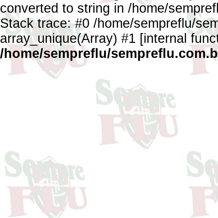
converted to string in /home/sempref
Stack trace: #0 /home/sempreflu/semp
array_unique(Array) #1 [internal func
/home/sempreflu/sempreflu.com.br