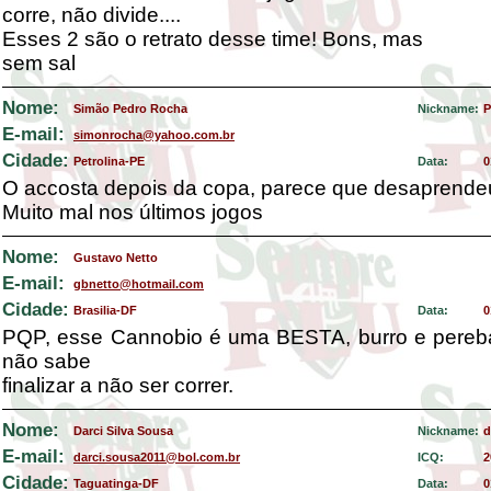
corre, não divide....
Esses 2 são o retrato desse time! Bons, mas
sem sal
Nome:
Simão Pedro Rocha
Nickname:
P
E-mail:
simonrocha@yahoo.com.br
Cidade:
Petrolina-PE
Data:
0
O accosta depois da copa, parece que desaprendeu
Muito mal nos últimos jogos
Nome:
Gustavo Netto
E-mail:
gbnetto@hotmail.com
Cidade:
Brasilia-DF
Data:
0
PQP, esse Cannobio é uma BESTA, burro e pereb
não sabe
finalizar a não ser correr.
Nome:
Darci Silva Sousa
Nickname:
d
E-mail:
darci.sousa2011@bol.com.br
ICQ:
2
Cidade:
Taguatinga-DF
Data:
0