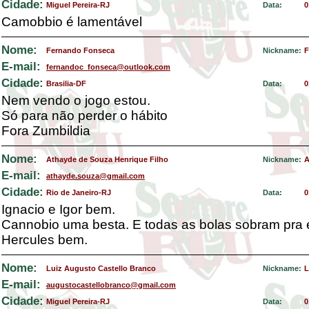
Cidade:
Miguel Pereira-RJ
Data:
0
Camobbio é lamentável
Nome:
Fernando Fonseca
Nickname:
F
E-mail:
fernandoc_fonseca@outlook.com
Cidade:
Brasilia-DF
Data:
0
Nem vendo o jogo estou.
Só para não perder o hábito
Fora Zumbildia
Nome:
Athayde de Souza Henrique Filho
Nickname:
A
E-mail:
athayde.souza@gmail.com
Cidade:
Rio de Janeiro-RJ
Data:
0
Ignacio e Igor bem.
Cannobio uma besta. E todas as bolas sobram pra e
Hercules bem.
Nome:
Luiz Augusto Castello Branco
Nickname:
L
E-mail:
augustocastellobranco@gmail.com
Cidade:
Miguel Pereira-RJ
Data:
0