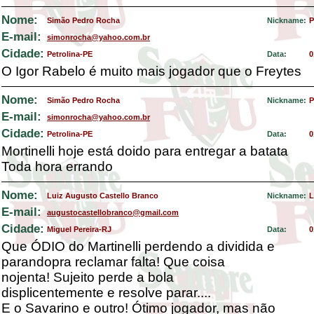
Nome:
Simão Pedro Rocha
Nickname:
P
E-mail:
simonrocha@yahoo.com.br
Cidade:
Petrolina-PE
Data:
0
O Igor Rabelo é muito mais jogador que o Freytes
Nome:
Simão Pedro Rocha
Nickname:
P
E-mail:
simonrocha@yahoo.com.br
Cidade:
Petrolina-PE
Data:
0
Mortinelli hoje está doido para entregar a batata
Toda hora errando
Nome:
Luiz Augusto Castello Branco
Nickname:
L
E-mail:
augustocastellobranco@gmail.com
Cidade:
Miguel Pereira-RJ
Data:
0
Que ÓDIO do Martinelli perdendo a dividida e
parandopra reclamar falta! Que coisa
nojenta! Sujeito perde a bola
displicentemente e resolve parar....
E o Savarino e outro! Ótimo jogador, mas não