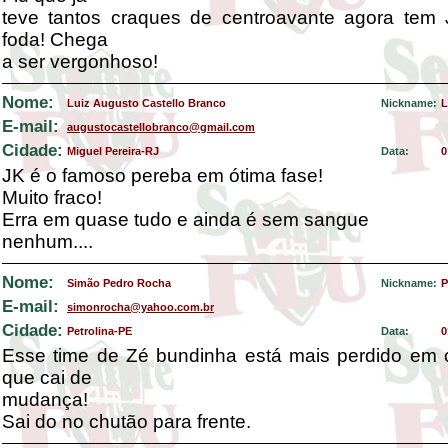
teve tantos craques de centroavante agora tem J
foda! Chega
a ser vergonhoso!
Nome:
Luiz Augusto Castello Branco
Nickname:
L
E-mail:
augustocastellobranco@gmail.com
Cidade:
Miguel Pereira-RJ
Data:
0
JK é o famoso pereba em ótima fase!
Muito fraco!
Erra em quase tudo e ainda é sem sangue
nenhum....
Nome:
Simão Pedro Rocha
Nickname:
P
E-mail:
simonrocha@yahoo.com.br
Cidade:
Petrolina-PE
Data:
0
Esse time de Zé bundinha está mais perdido em
que cai de
mudança!
Sai do no chutão para frente.