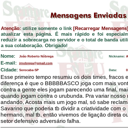
Atenção:
utilize somente o link
[Recarregar Mensagens
atualizar esta página. É mais rápido e foi especial
reduzir a sobrecarga no servidor e o total de banda ut
a sua colaboração. Obrigado!
Nome:
João Roberto Nóbrega
Nickname:
A
E-mail:
jrnobrega@gmail.com
Cidade:
Sorocaba-SP
Data:
0
Esse primeiro tempo resumiu os dois times, fracos e
diferença é que o BBBBBASCO joga com mais vonta
contra a gente eles jogam parecendo uma final, mai
quando jogam contra o urubunda. Pra variar noss
andando, Acosta mais um jogo mal, só sabe reclama
Savarino que poderia tb dividir a criatividade com o
hermano, mal tb, então vivemos de ligação direta 
setor defensivo adversário falha.