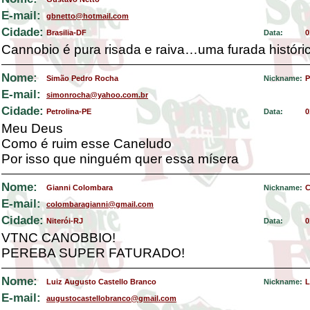
E-mail:
gbnetto@hotmail.com
Cidade:
Brasilia-DF
Data:
0
Cannobio é pura risada e raiva…uma furada históric
Nome:
Simão Pedro Rocha
Nickname:
P
E-mail:
simonrocha@yahoo.com.br
Cidade:
Petrolina-PE
Data:
0
Meu Deus
Como é ruim esse Caneludo
Por isso que ninguém quer essa mísera
Nome:
Gianni Colombara
Nickname:
C
E-mail:
colombaragianni@gmail.com
Cidade:
Niterói-RJ
Data:
0
VTNC CANOBBIO!
PEREBA SUPER FATURADO!
Nome:
Luiz Augusto Castello Branco
Nickname:
L
E-mail:
augustocastellobranco@gmail.com