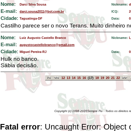
Nome:
Darci Silva Sousa
Nickname:
d
E-mail:
darci.sousa2011@bol.com.br
ICQ:
2
Cidade:
Taguatinga-DF
Data:
0
Castilho parece ser o novo Terans. Muito dinheiro no 
Nome:
Luiz Augusto Castello Branco
Nickname:
L
E-mail:
augustocastellobranco@gmail.com
Cidade:
Miguel Pereira-RJ
Data:
0
Hulk no banco.
Sábia decisão.
12
13
14
15
16
(17)
18
19
20
21
22
Copyright (c) 1998-2026Sempre Flu - Todos os direitos 
Fatal error
: Uncaught Error: Object 