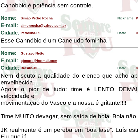
Canobbio é potência sem controle.
Nome:
Simão Pedro Rocha
Nickname:
P
E-mail:
simonrocha@yahoo.com.br
Cidade:
Petrolina-PE
Data:
0
Esse Cannóbio é um Caneludo fominha
Nome:
Gustavo Netto
E-mail:
gbnetto@hotmail.com
Cidade:
Brasilia-DF
Data:
0
Nem discuto a qualidade do elenco que acho a
envelhecida.
Agora o pior de tudo: time é LENTO DEMAIS
velocidade e
movimentação do Vasco e a nossa é gritante!!!!
Time MUITO devagar, sem saída de bola. Bola não 
JK realmente é um pereba em “boa fase”. Luís es
Flu que já