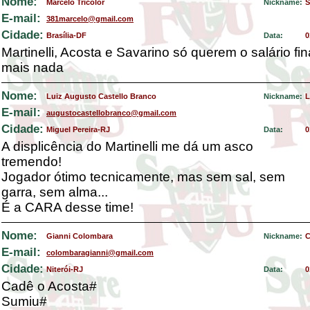
Nome:
Marcelo Tricolor
Nickname:
S
E-mail:
381marcelo@gmail.com
Cidade:
Brasília-DF
Data:
0
Martinelli, Acosta e Savarino só querem o salário fi
mais nada
Nome:
Luiz Augusto Castello Branco
Nickname:
L
E-mail:
augustocastellobranco@gmail.com
Cidade:
Miguel Pereira-RJ
Data:
0
A displicência do Martinelli me dá um asco
tremendo!
Jogador ótimo tecnicamente, mas sem sal, sem
garra, sem alma...
É a CARA desse time!
Nome:
Gianni Colombara
Nickname:
C
E-mail:
colombaragianni@gmail.com
Cidade:
Niterói-RJ
Data:
0
Cadê o Acosta#
Sumiu#