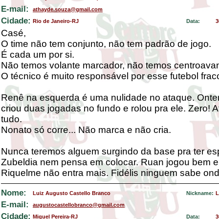
E-mail:
athayde.souza@gmail.com
Cidade:
Rio de Janeiro-RJ
Data:
3
Casé,
O time não tem conjunto, não tem padrão de jogo.
É cada um por si.
Não temos volante marcador, não temos centroavant
O técnico é muito responsável por esse futebol frac
Renê na esquerda é uma nulidade no ataque. Onte
criou duas jogadas no fundo e rolou pra ele. Zero! 
tudo.
Nonato só corre... Não marca e não cria.
Nunca teremos alguem surgindo da base pra ter es
Zubeldia nem pensa em colocar. Ruan jogou bem e
Riquelme não entra mais. Fidélis ninguem sabe ond
Nome:
Luiz Augusto Castello Branco
Nickname:
L
E-mail:
augustocastellobranco@gmail.com
Cidade:
Miguel Pereira-RJ
Data:
3