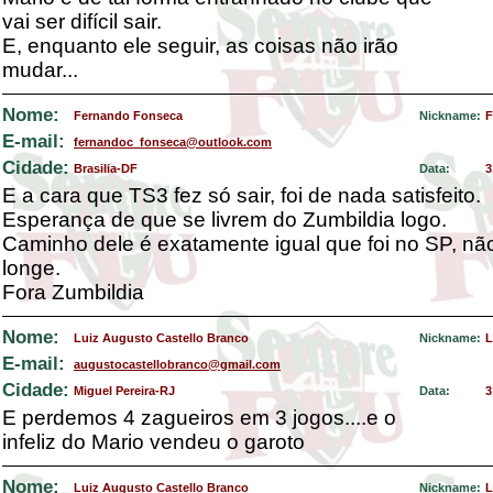
vai ser difícil sair.
E, enquanto ele seguir, as coisas não irão
mudar...
Nome:
Fernando Fonseca
Nickname:
F
E-mail:
fernandoc_fonseca@outlook.com
Cidade:
Brasilia-DF
Data:
3
E a cara que TS3 fez só sair, foi de nada satisfeito.
Esperança de que se livrem do Zumbildia logo.
Caminho dele é exatamente igual que foi no SP, não
longe.
Fora Zumbildia
Nome:
Luiz Augusto Castello Branco
Nickname:
L
E-mail:
augustocastellobranco@gmail.com
Cidade:
Miguel Pereira-RJ
Data:
3
E perdemos 4 zagueiros em 3 jogos....e o
infeliz do Mario vendeu o garoto
Nome:
Luiz Augusto Castello Branco
Nickname:
L