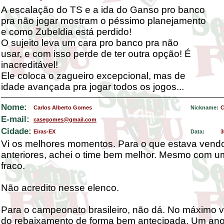
A escalação do TS e a ida do Ganso pro banco
pra não jogar mostram o péssimo planejamento
e como Zubeldia está perdido!
O sujeito leva um cara pro banco pra não
usar, e com isso perde de ter outra opção! É
inacreditável!
Ele coloca o zagueiro excepcional, mas de
idade avançada pra jogar todos os jogos...
Nome:
Carlos Alberto Gomes
Nickname:
C
E-mail:
casegomes@gmail.com
Cidade:
Eiras-EX
Data:
3
Vi os melhores momentos. Para o que estava vend
anteriores, achei o time bem melhor. Mesmo com u
fraco.
Não acredito nesse elenco.
Para o campeonato brasileiro, não dá. No máximo v
do rebaixamento de forma bem antecipada. Um ano