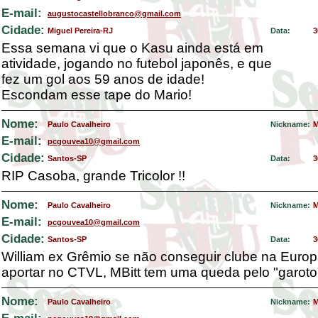
E-mail:
augustocastellobranco@gmail.com
Cidade:
Miguel Pereira-RJ
Data:
3
Essa semana vi que o Kasu ainda está em
atividade, jogando no futebol japonês, e que
fez um gol aos 59 anos de idade!
Escondam esse tape do Mario!
Nome:
Paulo Cavalheiro
Nickname:
M
E-mail:
pcgouvea10@gmail.com
Cidade:
Santos-SP
Data:
3
RIP Casoba, grande Tricolor !!
Nome:
Paulo Cavalheiro
Nickname:
M
E-mail:
pcgouvea10@gmail.com
Cidade:
Santos-SP
Data:
3
William ex Grêmio se não conseguir clube na Europ
aportar no CTVL, MBitt tem uma queda pelo "garoto"
Nome:
Paulo Cavalheiro
Nickname:
M