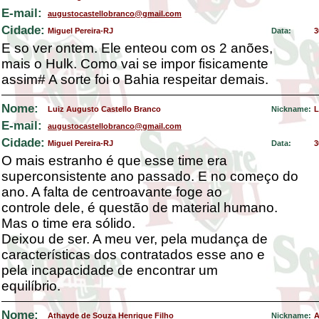
E-mail:
augustocastellobranco@gmail.com
Cidade:
Miguel Pereira-RJ
Data:
3
E so ver ontem. Ele enteou com os 2 anões,
mais o Hulk. Como vai se impor fisicamente
assim# A sorte foi o Bahia respeitar demais.
Nome:
Luiz Augusto Castello Branco
Nickname:
L
E-mail:
augustocastellobranco@gmail.com
Cidade:
Miguel Pereira-RJ
Data:
3
O mais estranho é que esse time era
superconsistente ano passado. E no começo do
ano. A falta de centroavante foge ao
controle dele, é questão de material humano.
Mas o time era sólido.
Deixou de ser. A meu ver, pela mudança de
características dos contratados esse ano e
pela incapacidade de encontrar um
equilíbrio.
Nome:
Athayde de Souza Henrique Filho
Nickname:
A