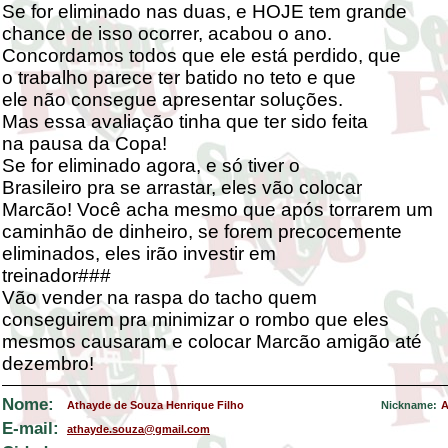
Se for eliminado nas duas, e HOJE tem grande
chance de isso ocorrer, acabou o ano.
Concordamos todos que ele está perdido, que
o trabalho parece ter batido no teto e que
ele não consegue apresentar soluções.
Mas essa avaliação tinha que ter sido feita
na pausa da Copa!
Se for eliminado agora, e só tiver o
Brasileiro pra se arrastar, eles vão colocar
Marcão! Você acha mesmo que após torrarem um
caminhão de dinheiro, se forem precocemente
eliminados, eles irão investir em
treinador###
Vão vender na raspa do tacho quem
conseguirem pra minimizar o rombo que eles
mesmos causaram e colocar Marcão amigão até
dezembro!
Nome:
Athayde de Souza Henrique Filho
Nickname:
A
E-mail:
athayde.souza@gmail.com