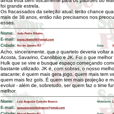
ainda está bem fisicamente para os padrões do Már
foi grande estrela.
Os fracassados da seleção atual, terão chance qua
mais de 38 anos, então não precisamos nos preoc
esses.
Nome:
João Pedro Ribeiro
E-mail:
joaop.ribeiro94@gmail.com
Cidade:
Rio de Janeiro-RJ
Data:
3
Acho, sinceramente, que o quarteto deveria voltar a
Acosta, Savarino, Canobbio e JK. Foi o que melhor 
Hulk que se vire e busque espaço começando com
bastante utilizado. JK é, com sobras, o nosso melho
atacante; é quem mais gera jogo, quem mais tem v
quem mais fez gols. É quem tem mais projeção e 
evoluir - além de, sobretudo, ser quem faz o time fu
melhor.
Nome:
Luiz Augusto Castello Branco
Nickname:
L
E-mail:
augustocastellobranco@gmail.com
Cidade:
Miguel Pereira-RJ
Data:
3