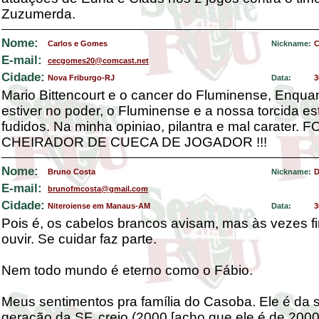
Zuzumerda.
Nome:
Carlos e Gomes
Nickname:
E-mail:
cecgomes20@comcast.net
Cidade:
Nova Friburgo-RJ
Data:
3
Mario Bittencourt e o cancer do Fluminense, Enquan
estiver no poder, o Fluminense e a nossa torcida e
fudidos. Na minha opiniao, pilantra e mal carater. 
CHEIRADOR DE CUECA DE JOGADOR !!!
Nome:
Bruno Costa
Nickname:
D
E-mail:
brunofmcosta@gmail.com
Cidade:
Niteroiense em Manaus-AM
Data:
3
Pois é, os cabelos brancos avisam, mas às vezes f
ouvir. Se cuidar faz parte.
Nem todo mundo é eterno como o Fábio.
Meus sentimentos pra família do Casoba. Ele é da
geração da SF, creio (2000 [acho que ele é de 200