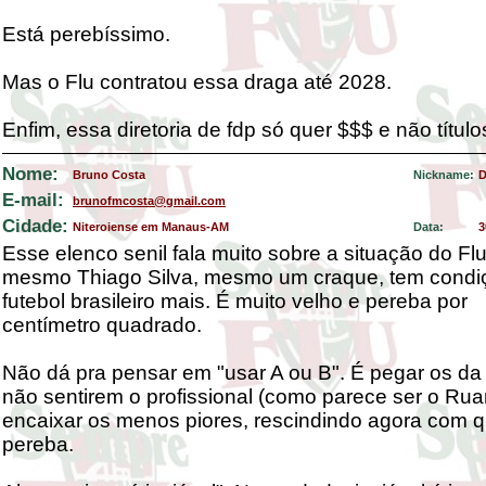
Está perebíssimo.
Mas o Flu contratou essa draga até 2028.
Enfim, essa diretoria de fdp só quer $$$ e não título
Nome:
Bruno Costa
Nickname:
D
E-mail:
brunofmcosta@gmail.com
Cidade:
Niteroiense em Manaus-AM
Data:
3
Esse elenco senil fala muito sobre a situação do Fl
mesmo Thiago Silva, mesmo um craque, tem condi
futebol brasileiro mais. É muito velho e pereba por
centímetro quadrado.
Não dá pra pensar em "usar A ou B". É pegar os d
não sentirem o profissional (como parece ser o Rua
encaixar os menos piores, rescindindo agora com 
pereba.