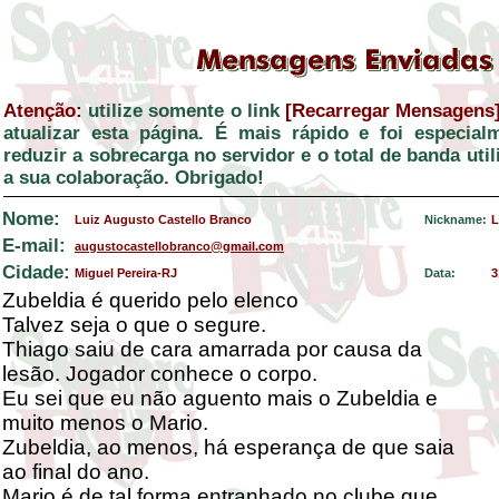
Atenção:
utilize somente o link
[Recarregar Mensagens
atualizar esta página. É mais rápido e foi especial
reduzir a sobrecarga no servidor e o total de banda ut
a sua colaboração. Obrigado!
Nome:
Luiz Augusto Castello Branco
Nickname:
L
E-mail:
augustocastellobranco@gmail.com
Cidade:
Miguel Pereira-RJ
Data:
3
Zubeldia é querido pelo elenco
Talvez seja o que o segure.
Thiago saiu de cara amarrada por causa da
lesão. Jogador conhece o corpo.
Eu sei que eu não aguento mais o Zubeldia e
muito menos o Mario.
Zubeldia, ao menos, há esperança de que saia
ao final do ano.
Mario é de tal forma entranhado no clube que