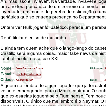
Ah, mas isso é inviável". Na verdade, inviável é jog
um ano fora por causa de um treineiro de merda ini
juventude, um monte de pereba de estimação e um
geriátrica que só entrega presença no Departamen
Ontem ver Hulk jogar foi patético, parece um pereb
Renê titular é coisa de mulambo.
E ainda tem quem ache que o lango-lango do cape
Castillo será alguma coisa...maior fake news da hist
futebol tricolor no século XXI.
Nome:
José Batista da Costa
Nickname:
J
E-mail:
josebat@bol.com.br
Cidade:
Aparecida-SP
Data:
3
Alguém se lembra de algum jogador que já foi estrel
velho e capengando, para o Mário contratar. O sonh
que ex-estrelas joguem pelo Fluminense. Tem pouc
disponíveis. O único que me lembro é o Neymar. O