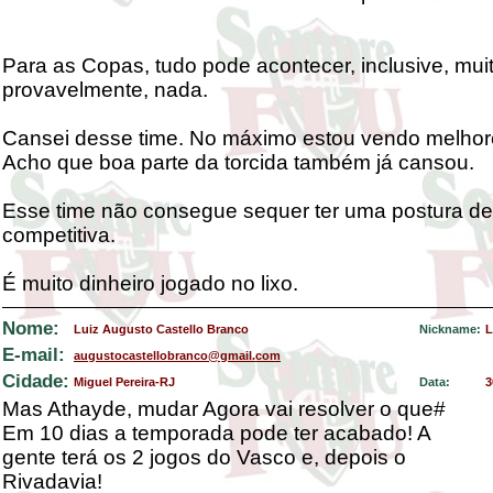
Para as Copas, tudo pode acontecer, inclusive, mui
provavelmente, nada.
Cansei desse time. No máximo estou vendo melho
Acho que boa parte da torcida também já cansou.
Esse time não consegue sequer ter uma postura de
competitiva.
É muito dinheiro jogado no lixo.
Nome:
Luiz Augusto Castello Branco
Nickname:
L
E-mail:
augustocastellobranco@gmail.com
Cidade:
Miguel Pereira-RJ
Data:
3
Mas Athayde, mudar Agora vai resolver o que#
Em 10 dias a temporada pode ter acabado! A
gente terá os 2 jogos do Vasco e, depois o
Rivadavia!