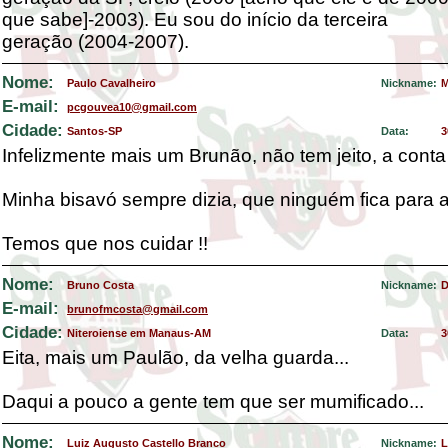
que sabe]-2003). Eu sou do início da terceira
geração (2004-2007).
Nome:
Paulo Cavalheiro
Nickname:
M
E-mail:
pcgouvea10@gmail.com
Cidade:
Santos-SP
Data:
3
Infelizmente mais um Brunão, não tem jeito, a cont
Minha bisavó sempre dizia, que ninguém fica para a
Temos que nos cuidar !!
Nome:
Bruno Costa
Nickname:
D
E-mail:
brunofmcosta@gmail.com
Cidade:
Niteroiense em Manaus-AM
Data:
3
Eita, mais um Paulão, da velha guarda...
Daqui a pouco a gente tem que ser mumificado...
Nome:
Luiz Augusto Castello Branco
Nickname:
L