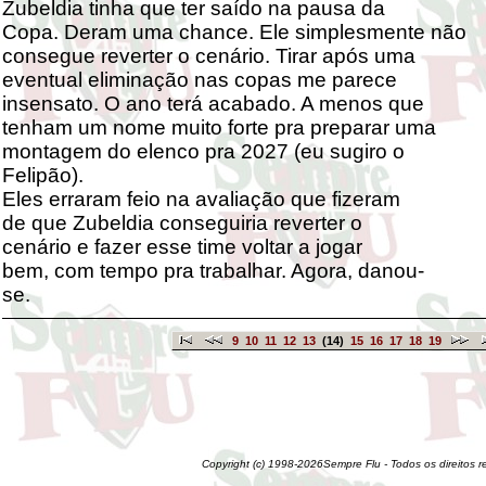
Zubeldia tinha que ter saído na pausa da
Copa. Deram uma chance. Ele simplesmente não
consegue reverter o cenário. Tirar após uma
eventual eliminação nas copas me parece
insensato. O ano terá acabado. A menos que
tenham um nome muito forte pra preparar uma
montagem do elenco pra 2027 (eu sugiro o
Felipão).
Eles erraram feio na avaliação que fizeram
de que Zubeldia conseguiria reverter o
cenário e fazer esse time voltar a jogar
bem, com tempo pra trabalhar. Agora, danou-
se.
9
10
11
12
13
(14)
15
16
17
18
19
Copyright (c) 1998-2026Sempre Flu - Todos os direitos 