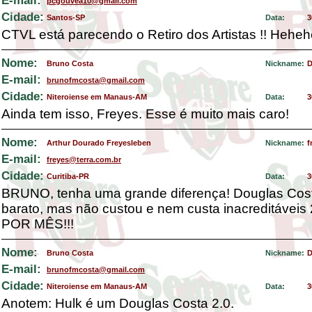
E-mail:
pcgouvea10@gmail.com
Cidade:
Santos-SP
Data:
3
CTVL está parecendo o Retiro dos Artistas !! Heheh
Nome:
Bruno Costa
Nickname:
D
E-mail:
brunofmcosta@gmail.com
Cidade:
Niteroiense em Manaus-AM
Data:
3
Ainda tem isso, Freyes. Esse é muito mais caro!
Nome:
Arthur Dourado Freyesleben
Nickname:
f
E-mail:
freyes@terra.com.br
Cidade:
Curitiba-PR
Data:
3
BRUNO, tenha uma grande diferença! Douglas Cos
barato, mas não custou e nem custa inacreditávei
POR MÊS!!!
Nome:
Bruno Costa
Nickname:
D
E-mail:
brunofmcosta@gmail.com
Cidade:
Niteroiense em Manaus-AM
Data:
3
Anotem: Hulk é um Douglas Costa 2.0.