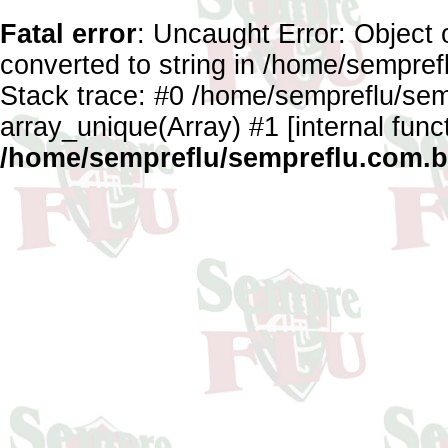
Fatal error
: Uncaught Error: Object 
converted to string in /home/sempref
Stack trace: #0 /home/sempreflu/semp
array_unique(Array) #1 [internal func
/home/sempreflu/sempreflu.com.br