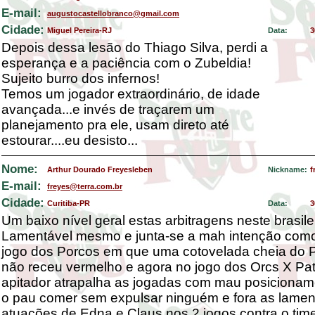
E-mail:
augustocastellobranco@gmail.com
Cidade:
Miguel Pereira-RJ
Data:
3
Depois dessa lesão do Thiago Silva, perdi a
esperança e a paciência com o Zubeldia!
Sujeito burro dos infernos!
Temos um jogador extraordinário, de idade
avançada...e invés de traçarem um
planejamento pra ele, usam direto até
estourar....eu desisto...
Nome:
Arthur Dourado Freyesleben
Nickname:
f
E-mail:
freyes@terra.com.br
Cidade:
Curitiba-PR
Data:
3
Um baixo nível geral estas arbitragens neste brasilei
Lamentável mesmo e junta-se a mah intenção com
jogo dos Porcos em que uma cotovelada cheia do 
não receu vermelho e agora no jogo dos Orcs X Pat
apitador atrapalha as jogadas com mau posicionam
o pau comer sem expulsar ninguém e fora as lamen
atuações de Edna e Claus nos 2 jogos contra o tim