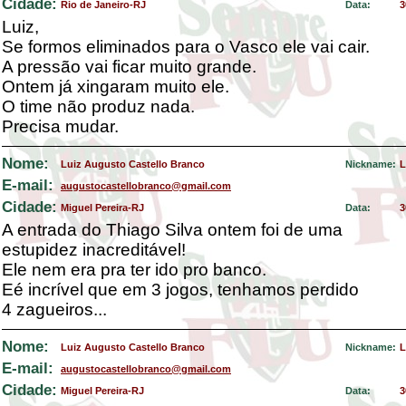
Cidade:
Rio de Janeiro-RJ
Data:
3
Luiz,
Se formos eliminados para o Vasco ele vai cair.
A pressão vai ficar muito grande.
Ontem já xingaram muito ele.
O time não produz nada.
Precisa mudar.
Nome:
Luiz Augusto Castello Branco
Nickname:
L
E-mail:
augustocastellobranco@gmail.com
Cidade:
Miguel Pereira-RJ
Data:
3
A entrada do Thiago Silva ontem foi de uma
estupidez inacreditável!
Ele nem era pra ter ido pro banco.
Eé incrível que em 3 jogos, tenhamos perdido
4 zagueiros...
Nome:
Luiz Augusto Castello Branco
Nickname:
L
E-mail:
augustocastellobranco@gmail.com
Cidade:
Miguel Pereira-RJ
Data:
3