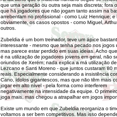
que uma geração ou outra seja mais discreta; fora o
que há jogadores que não jogam tanto assim na ba
arrebentam no profissional - como Luiz Henrique; e 
obviamente, os casos opostos - como Miguel, Arthur
outros.
Zubeldia é um bom treinador, teve um ápice bastan
interessante - mesmo que tenha pecado nos jogos d
mas parece estar perdido em suas ideias. Acho qu
é na utilização de jogadores jovens em geral, não s
oriundos de Xerém; nada explica a má utilização d
Lezcano e Santi Moreno - que juntos custaram 80 
reais. Especialmente considerando a insistência c
Cano, ídolos gigantescos, mas que não têm mais c
jogar em alto nível - pela forma como interferem
negativamente na intensidade da equipe. O primeiro
joga mais, mas chegou a atrapalhar em jogos impor
Existe um mundo em que Zubeldia reorganiza o time
voltamos a ser bem competitivos. Mas isso depend