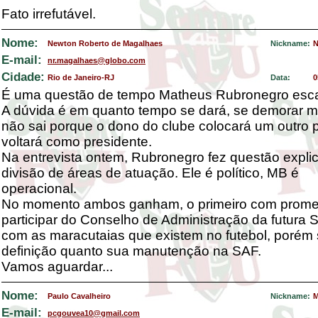
Fato irrefutável.
Nome:
Newton Roberto de Magalhaes
Nickname:
N
E-mail:
nr.magalhaes@globo.com
Cidade:
Rio de Janeiro-RJ
Data:
0
É uma questão de tempo Matheus Rubronegro esc
A dúvida é em quanto tempo se dará, se demorar m
não sai porque o dono do clube colocará um outro 
voltará como presidente.
Na entrevista ontem, Rubronegro fez questão explic
divisão de áreas de atuação. Ele é político, MB é
operacional.
No momento ambos ganham, o primeiro com prom
participar do Conselho de Administração da futura
com as maracutaias que existem no futebol, porém
definição quanto sua manutenção na SAF.
Vamos aguardar...
Nome:
Paulo Cavalheiro
Nickname:
M
E-mail:
pcgouvea10@gmail.com