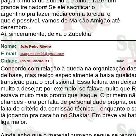
pagar a multa do Zubeldia e ainda trazer um
grande treinador# Se ele sacrificar o
argentino pra fazer média com a torcida, o
que é possível, vamos de Marcão Amigão até
dezembro...
Aí, sinceramente, deixa o Zubeldia
Nome:
João Pedro Ribeiro
E-mail:
joaop.ribeiro94@gmail.com
Cidade:
Rio de Janeiro-RJ
Data:
0
Concordo com relação à queda na organização das
de base, mas realço especialmente a baixa qualida
transição para o profissional. Essa leitura tem deix
muito a desejar; por exemplo, se falava muito que 
estava muito mais pronto que Isaque. O primeiro n
chances - ora por falta de personalidade própria, or
falta de critério da comissão técnica -, enquanto o
tá jogando pra caralho no Shaktar. Em breve vai b
liga maior.
Ainda acho que o material humano segue se reno