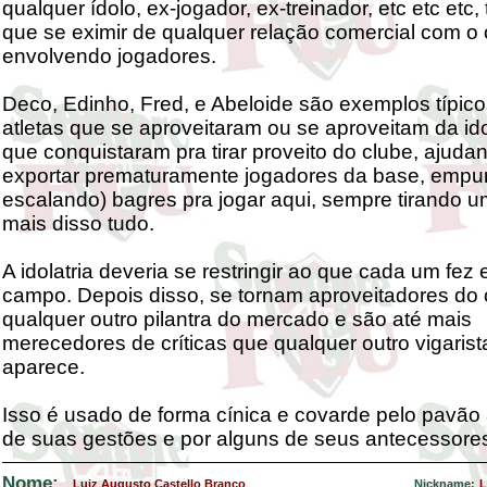
qualquer ídolo, ex-jogador, ex-treinador, etc etc etc,
que se eximir de qualquer relação comercial com o 
envolvendo jogadores.
Deco, Edinho, Fred, e Abeloide são exemplos típico
atletas que se aproveitaram ou se aproveitam da ido
que conquistaram pra tirar proveito do clube, ajuda
exportar prematuramente jogadores da base, empu
escalando) bagres pra jogar aqui, sempre tirando u
mais disso tudo.
A idolatria deveria se restringir ao que cada um fez
campo. Depois disso, se tornam aproveitadores do
qualquer outro pilantra do mercado e são até mais
merecedores de críticas que qualquer outro vigaris
aparece.
Isso é usado de forma cínica e covarde pelo pavão
de suas gestões e por alguns de seus antecessore
Nome:
Luiz Augusto Castello Branco
Nickname:
L