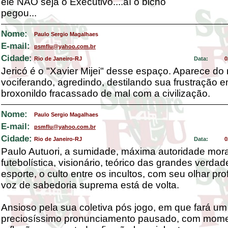
ele NÃO seja o Executivo....aí o bicho
pegou...
Nome:
Paulo Sergio Magalhaes
E-mail:
psmflu@yahoo.com.br
Cidade:
Rio de Janeiro-RJ
Data:
0
Jericó é o "Xavier Mijei" desse espaço. Aparece do
vociferando, agredindo, destilando sua frustração 
broxonildo fracassado de mal com a civilização.
Nome:
Paulo Sergio Magalhaes
E-mail:
psmflu@yahoo.com.br
Cidade:
Rio de Janeiro-RJ
Data:
0
Paulo Autuori, a sumidade, máxima autoridade mora
futebolística, visionário, teórico das grandes verda
esporte, o culto entre os incultos, com seu olhar pr
voz de sabedoria suprema está de volta.
Ansioso pela sua coletiva pós jogo, em que fará um
preciosíssimo pronunciamento pausado, com mome