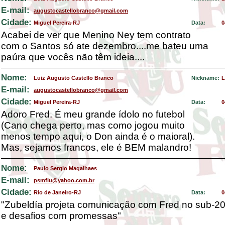
E-mail:
augustocastellobranco@gmail.com
Cidade:
Miguel Pereira-RJ
Data:
0
Acabei de ver que Menino Ney tem contrato
com o Santos só ate dezembro....me bateu uma
paúra que vocês não têm ideia....
Nome:
Luiz Augusto Castello Branco
Nickname:
L
E-mail:
augustocastellobranco@gmail.com
Cidade:
Miguel Pereira-RJ
Data:
0
Adoro Fred. É meu grande ídolo no futebol
(Cano chega perto, mas como jogou muito
menos tempo aqui, o Don ainda é o maioral).
Mas, sejamos francos, ele é BEM malandro!
Nome:
Paulo Sergio Magalhaes
E-mail:
psmflu@yahoo.com.br
Cidade:
Rio de Janeiro-RJ
Data:
0
"Zubeldía projeta comunicação com Fred no sub-2
e desafios com promessas"