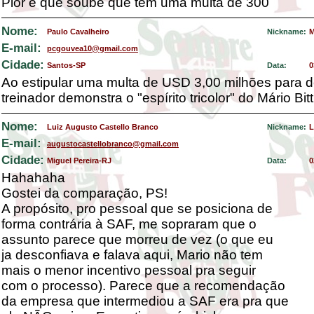
Pior é que soube que tem uma multa de 300
Nome:
Paulo Cavalheiro
Nickname:
M
E-mail:
pcgouvea10@gmail.com
Cidade:
Santos-SP
Data:
0
Ao estipular uma multa de USD 3,00 milhões para d
treinador demonstra o "espírito tricolor" do Mário Bitt
Nome:
Luiz Augusto Castello Branco
Nickname:
L
E-mail:
augustocastellobranco@gmail.com
Cidade:
Miguel Pereira-RJ
Data:
0
Hahahaha
Gostei da comparação, PS!
A propósito, pro pessoal que se posiciona de
forma contrária à SAF, me sopraram que o
assunto parece que morreu de vez (o que eu
ja desconfiava e falava aqui, Mario não tem
mais o menor incentivo pessoal pra seguir
com o processo). Parece que a recomendação
da empresa que intermediou a SAF era pra que