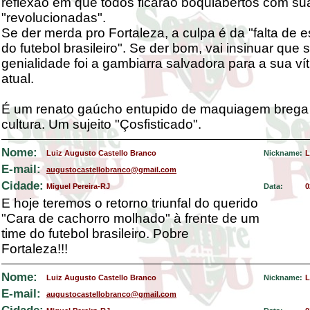
reflexão em que todos ficarão boquiabertos com su
"revolucionadas".
Se der merda pro Fortaleza, a culpa é da "falta de e
do futebol brasileiro". Se der bom, vai insinuar que 
genialidade foi a gambiarra salvadora para a sua ví
atual.
É um renato gaúcho entupido de maquiagem brega
cultura. Um sujeito "Çosfisticado".
Nome:
Luiz Augusto Castello Branco
Nickname:
L
E-mail:
augustocastellobranco@gmail.com
Cidade:
Miguel Pereira-RJ
Data:
0
E hoje teremos o retorno triunfal do querido
"Cara de cachorro molhado" à frente de um
time do futebol brasileiro. Pobre
Fortaleza!!!
Nome:
Luiz Augusto Castello Branco
Nickname:
L
E-mail:
augustocastellobranco@gmail.com