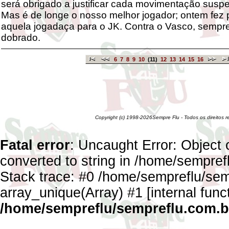
será obrigado a justificar cada movimentação suspe
Mas é de longe o nosso melhor jogador; ontem fez
aquela jogadaça para o JK. Contra o Vasco, semp
dobrado.
6
7
8
9
10
(11)
12
13
14
15
16
Copyright (c) 1998-2026Sempre Flu - Todos os direitos 
Fatal error
: Uncaught Error: Object 
converted to string in /home/sempref
Stack trace: #0 /home/sempreflu/semp
array_unique(Array) #1 [internal func
/home/sempreflu/sempreflu.com.br