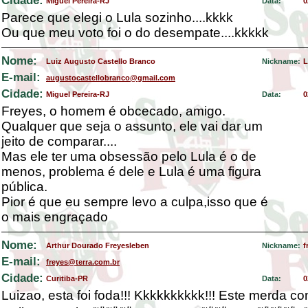
Cidade:
Miguel Pereira-RJ
Data:
0
Parece que elegi o Lula sozinho....kkkk
Ou que meu voto foi o do desempate....kkkkk
Nome:
Luiz Augusto Castello Branco
Nickname:
L
E-mail:
augustocastellobranco@gmail.com
Cidade:
Miguel Pereira-RJ
Data:
0
Freyes, o homem é obcecado, amigo.
Qualquer que seja o assunto, ele vai dar um
jeito de comparar....
Mas ele ter uma obsessão pelo Lula é o de
menos, problema é dele e Lula é uma figura
pública.
Pior é que eu sempre levo a culpa,isso que é
o mais engraçado
Nome:
Arthur Dourado Freyesleben
Nickname:
f
E-mail:
freyes@terra.com.br
Cidade:
Curitiba-PR
Data:
0
Luizao, esta foi foda!!! Kkkkkkkkkk!!! Este merda c