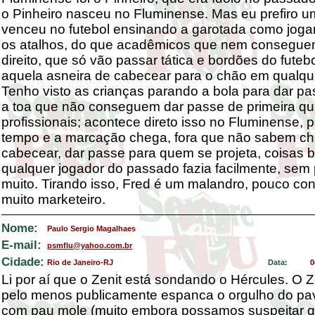
o Pinheiro nasceu no Fluminense. Mas eu prefiro 
venceu no futebol ensinando a garotada como joga
os atalhos, do que acadêmicos que nem consegue
direito, que só vão passar tática e bordões do futeb
aquela asneira de cabecear para o chão em qualque
Tenho visto as crianças parando a bola para dar pa
a toa que não conseguem dar passe de primeira q
profissionais; acontece direto isso no Fluminense,
tempo e a marcação chega, fora que não sabem chu
cabecear, dar passe para quem se projeta, coisas 
qualquer jogador do passado fazia facilmente, sem
muito. Tirando isso, Fred é um malandro, pouco conf
muito marketeiro.
Nome:
Paulo Sergio Magalhaes
E-mail:
psmflu@yahoo.com.br
Cidade:
Rio de Janeiro-RJ
Data:
0
Li por aí que o Zenit está sondando o Hércules. O Z
pelo menos publicamente espanca o orgulho do pa
com pau mole (muito embora possamos suspeitar q