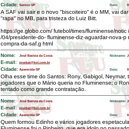
Cidade:
Santos-SP
Data:
0
A SAF vai sair e o novo "biscoiteiro" é o MM, vai da
"rapa" no MB, para tristeza do Luiz Bitt.
https://ge.globo.com/ futebol/times/fluminense/notic
/04/presidente-do- fluminense-diz-aguardar-nova-p 
compra-da-saf.g html
Nome:
José Batista da Costa
Nickname:
J
E-mail:
josebat@bol.com.br
Cidade:
Aparecida-SP
Data:
0
Olha esse time do Santos: Rony, Gabigol, Neymar, 
jogadores que o Mário queria no Fluminense; o Ron
tentado como grande contratação.
Nome:
José Batista da Costa
Nickname:
J
E-mail:
josebat@bol.com.br
Cidade:
Aparecida-SP
Data:
0
Quem formou Edinho e vários jogadores espetacul
Fluminense foi o Pinheiro, que era ídolo no passad