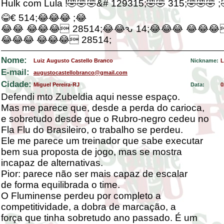
Hulk com Lula !🤣🤣🤣&# 129315;🤣🤣 315;🤣🤣🤣 
😂€ 514;😂😂😂 ;😂
😂😂 😂😂😂 28514;😂😂ԅ 14;😂😂😂 😂😂😂
😂😂😂 😂😂😂 28514;
Nome:
Luiz Augusto Castello Branco
Nickname:
L
E-mail:
augustocastellobranco@gmail.com
Cidade:
Miguel Pereira-RJ
Data:
0
Defendi mto Zubeldia aqui nesse espaço.
Mas me parece que, desde a perda do carioca,
e sobretudo desde que o Rubro-negro cedeu no
Fla Flu do Brasileiro, o trabalho se perdeu.
Ele me parece um treinador que sabe executar
bem sua proposta de jogo, mas se mostra
incapaz de alternativas.
Pior: parece não ser mais capaz de escalar
de forma equilibrada o time.
O Fluminense perdeu por completo a
competitividade, a dobra de marcação, a
força que tinha sobretudo ano passado. É um