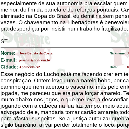
especialmente de sua autonomia pra escalar quem 
melhor, do fim da panela e de reforços pontuais. Ca
eliminado na Copa do Brasil, eu demitiria sem pens
vezes. O chaveamento na Libertadores é benevole
pra desperdiçar por insistir num trabalho fragilizado.
ST
Nome:
José Batista da Costa
Nickname:
J
E-mail:
josebat@bol.com.br
Cidade:
Aparecida-SP
Data:
0
Esse negócio do Lucho está me fazendo crer em te
conspiração. Ontem levou um amarelo bobo, por c
carrinho que nem acertou o vascaíno, mas pelo enf
jogada, me pareceu que era para forçar amarelo. T
muito abaixo nos jogos, o que me leva a desconfiar
jogando com a cabeça na lua faz tempo, meio acua
advogado dele, mandaria tomar cartão amarelo todo
para afastar suspeitas. Se a justiça autorizar quebr
sigilo bancário, aí vai perder totalmente o foco, por