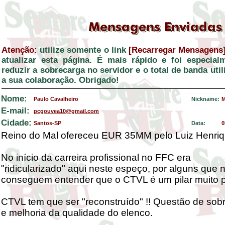
Atenção:
utilize somente o link
[Recarregar Mensagens
atualizar esta página. É mais rápido e foi especial
reduzir a sobrecarga no servidor e o total de banda ut
a sua colaboração. Obrigado!
Nome:
Paulo Cavalheiro
Nickname:
M
E-mail:
pcgouvea10@gmail.com
Cidade:
Santos-SP
Data:
0
Reino do Mal ofereceu EUR 35MM pelo Luiz Henriq
No início da carreira profissional no FFC era
"ridicularizado" aqui neste espeço, por alguns que 
conseguem entender que o CTVL é um pilar muito po
CTVL tem que ser "reconstruído" !! Questão de sob
e melhoria da qualidade do elenco.