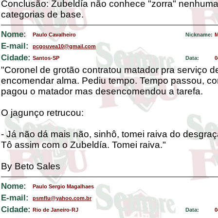
Conclusão: Zubeldía não conhece "zorra" nenhuma
categorias de base.
Nome:
Paulo Cavalheiro
Nickname:
M
E-mail:
pcgouvea10@gmail.com
Cidade:
Santos-SP
Data:
0
"Coronel de grotão contratou matador pra serviço d
encomendar alma. Pediu tempo. Tempo passou, cor
pagou o matador mas desencomendou a tarefa.
O jagunço retrucou:
- Já não dá mais não, sinhô, tomei raiva do desgra
Tô assim com o Zubeldía. Tomei raiva."
By Beto Sales
Nome:
Paulo Sergio Magalhaes
E-mail:
psmflu@yahoo.com.br
Cidade:
Rio de Janeiro-RJ
Data:
0