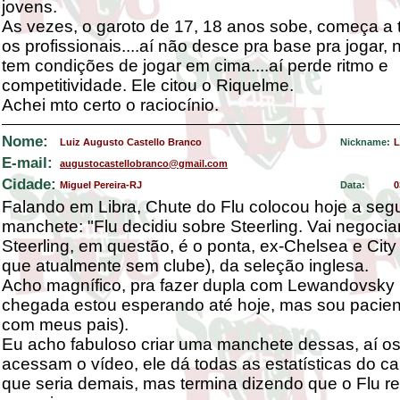
jovens.
As vezes, o garoto de 17, 18 anos sobe, começa a 
os profissionais....aí não desce pra base pra jogar,
tem condições de jogar em cima....aí perde ritmo e
competitividade. Ele citou o Riquelme.
Achei mto certo o raciocínio.
Nome:
Luiz Augusto Castello Branco
Nickname:
L
E-mail:
augustocastellobranco@gmail.com
Cidade:
Miguel Pereira-RJ
Data:
0
Falando em Libra, Chute do Flu colocou hoje a seg
manchete: "Flu decidiu sobre Steerling. Vai negocia
Steerling, em questão, é o ponta, ex-Chelsea e City
que atualmente sem clube), da seleção inglesa.
Acho magnífico, pra fazer dupla com Lewandovsky 
chegada estou esperando até hoje, mas sou pacien
com meus pais).
Eu acho fabuloso criar uma manchete dessas, aí os
acessam o vídeo, ele dá todas as estatísticas do car
que seria demais, mas termina dizendo que o Flu 