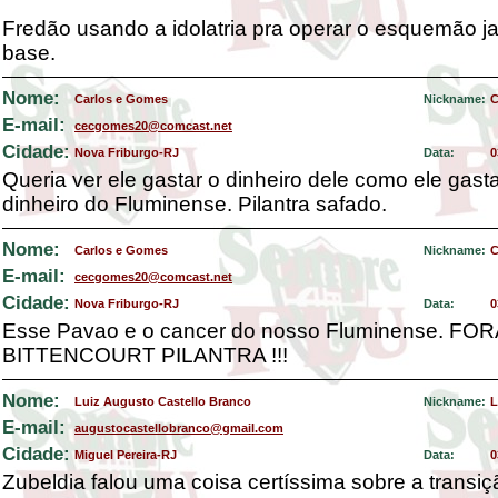
Fredão usando a idolatria pra operar o esquemão j
base.
Nome:
Carlos e Gomes
Nickname:
E-mail:
cecgomes20@comcast.net
Cidade:
Nova Friburgo-RJ
Data:
0
Queria ver ele gastar o dinheiro dele como ele gast
dinheiro do Fluminense. Pilantra safado.
Nome:
Carlos e Gomes
Nickname:
E-mail:
cecgomes20@comcast.net
Cidade:
Nova Friburgo-RJ
Data:
0
Esse Pavao e o cancer do nosso Fluminense. FO
BITTENCOURT PILANTRA !!!
Nome:
Luiz Augusto Castello Branco
Nickname:
L
E-mail:
augustocastellobranco@gmail.com
Cidade:
Miguel Pereira-RJ
Data:
0
Zubeldia falou uma coisa certíssima sobre a transi