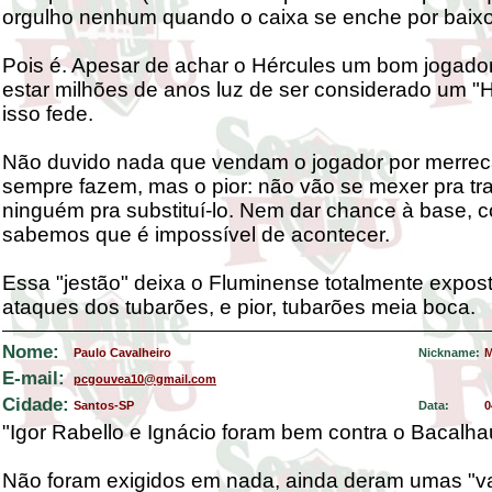
orgulho nenhum quando o caixa se enche por baixo
Pois é. Apesar de achar o Hércules um bom jogador
estar milhões de anos luz de ser considerado um "H
isso fede.
Não duvido nada que vendam o jogador por merre
sempre fazem, mas o pior: não vão se mexer pra tr
ninguém pra substituí-lo. Nem dar chance à base, c
sabemos que é impossível de acontecer.
Essa "jestão" deixa o Fluminense totalmente expos
ataques dos tubarões, e pior, tubarões meia boca.
Nome:
Paulo Cavalheiro
Nickname:
M
E-mail:
pcgouvea10@gmail.com
Cidade:
Santos-SP
Data:
0
"Igor Rabello e Ignácio foram bem contra o Bacalha
Não foram exigidos em nada, ainda deram umas "va