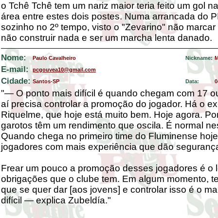
o Tchê Tchê tem um nariz maior teria feito um gol 
área entre estes dois postes. Numa arrancada do 
sozinho no 2º tempo, visto o "Zevarino" não marcar
não construir nada e ser um marcha lenta danado.
Nome:
Paulo Cavalheiro
Nickname:
M
E-mail:
pcgouvea10@gmail.com
Cidade:
Santos-SP
Data:
0
"— O ponto mais difícil é quando chegam com 17 o
aí precisa controlar a promoção do jogador. Há o e
Riquelme, que hoje está muito bem. Hoje agora. P
garotos têm um rendimento que oscila. É normal ne
Quando chega no primeiro time do Fluminense hoje
jogadores com mais experiência que dão seguranç
Frear um pouco a promoção desses jogadores é o l
obrigações que o clube tem. Em algum momento, t
que se quer dar [aos jovens] e controlar isso é o ma
difícil — explica Zubeldía."