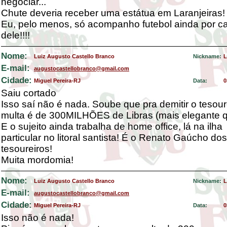
negociar...
Chute deveria receber uma estátua em Laranjeiras!
Eu, pelo menos, só acompanho futebol ainda por c
dele!!!!
Nome:
Luiz Augusto Castello Branco
Nickname:
L
E-mail:
augustocastellobranco@gmail.com
Cidade:
Miguel Pereira-RJ
Data:
0
Saiu cortado
Isso saí não é nada. Soube que pra demitir o tesour
multa é de 300MILHÕES de Libras (mais elegante qu
E o sujeito ainda trabalha de home office, lá na ilha
particular no litoral santista! É o Renato Gaúcho dos
tesoureiros!
Muita mordomia!
Nome:
Luiz Augusto Castello Branco
Nickname:
L
E-mail:
augustocastellobranco@gmail.com
Cidade:
Miguel Pereira-RJ
Data:
0
Isso não é nada!