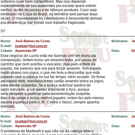
voltamos a ser bem competitivos. Mas isso depende
especialmente de sua autonomia pra escalar quem estiver
melhor, do fim da panela e de reforços pontuais. Caso seja
eliminado na Copa do Brasil, eu demitiria sem pensar duas
vezes. O chaveamento na Libertadores é benevolente demais
pra desperdiçar por insistir num trabalho fragilizado.
ST
Nome:
José Batista da Costa
Nickname:
Jo
E-mail:
josebat@bol.com.br
Cidade:
Aparecida-SP
Data:
02
Esse negócio do Lucho está me fazendo crer em teoria da
conspiração. Ontem levou um amarelo bobo, por causa do
carrinho que nem acertou o vascaíno, mas pelo enfeite da
jogada, me pareceu que era para forçar amarelo. Tem jogado
muito abaixo nos jogos, o que me leva a desconfiar que está
jogando com a cabeça na lua faz tempo, meio acuado. Se fosse
advogado dele, mandaria tomar cartão amarelo todos os jogos,
para afastar suspeitas. Se a justiça autorizar quebra de
sigilo bancário, aí vai perder totalmente o foco, porque
será obrigado a justificar cada movimentação suspeita.
Mas é de longe o nosso melhor jogador; ontem fez pelo menos
aquela jogadaça para o JK. Contra o Vasco, sempre apanha
dobrado.
Nome:
José Batista da Costa
Nickname:
Jo
E-mail:
josebat@bol.com.br
Cidade:
Aparecida-SP
Data:
02
O problema do Martinelli é que não sai da cabeça dele o