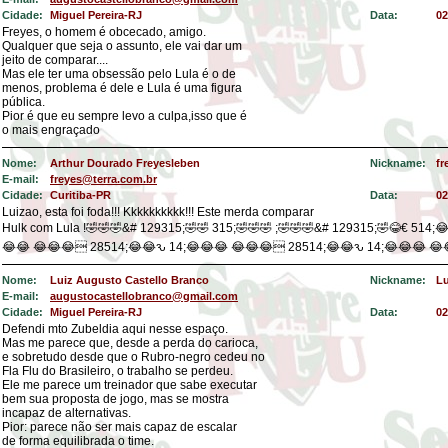
Cidade:
Miguel Pereira-RJ
Data:
02
Freyes, o homem é obcecado, amigo.
Qualquer que seja o assunto, ele vai dar um
jeito de comparar....
Mas ele ter uma obsessão pelo Lula é o de
menos, problema é dele e Lula é uma figura
pública.
Pior é que eu sempre levo a culpa,isso que é
o mais engraçado
Nome:
Arthur Dourado Freyesleben
Nickname:
fr
E-mail:
freyes@terra.com.br
Cidade:
Curitiba-PR
Data:
02
Luizao, esta foi foda!!! Kkkkkkkkkk!!! Este merda comparar
Hulk com Lula !🤣🤣🤣&# 129315;🤣🤣 315;🤣🤣🤣 ;🤣🤣🤣&# 129315;🤣😂€ 514;
😂😂 😂😂😂 28514;😂😂ԅ 14;😂😂😂 😂😂😂 28514;😂😂ԅ 14;😂😂😂 😂
Nome:
Luiz Augusto Castello Branco
Nickname:
Lu
E-mail:
augustocastellobranco@gmail.com
Cidade:
Miguel Pereira-RJ
Data:
02
Defendi mto Zubeldia aqui nesse espaço.
Mas me parece que, desde a perda do carioca,
e sobretudo desde que o Rubro-negro cedeu no
Fla Flu do Brasileiro, o trabalho se perdeu.
Ele me parece um treinador que sabe executar
bem sua proposta de jogo, mas se mostra
incapaz de alternativas.
Pior: parece não ser mais capaz de escalar
de forma equilibrada o time.