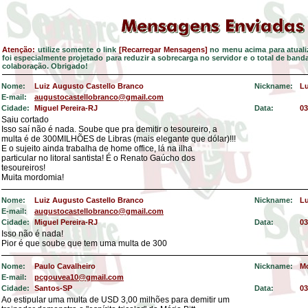
Atenção:
utilize somente o link
[Recarregar Mensagens]
no menu acima para atualiz
foi especialmente projetado para reduzir a sobrecarga no servidor e o total de ban
colaboração. Obrigado!
Nome:
Luiz Augusto Castello Branco
Nickname:
Lu
E-mail:
augustocastellobranco@gmail.com
Cidade:
Miguel Pereira-RJ
Data:
03
Saiu cortado
Isso saí não é nada. Soube que pra demitir o tesoureiro, a
multa é de 300MILHÕES de Libras (mais elegante que dólar)!!!
E o sujeito ainda trabalha de home office, lá na ilha
particular no litoral santista! É o Renato Gaúcho dos
tesoureiros!
Muita mordomia!
Nome:
Luiz Augusto Castello Branco
Nickname:
Lu
E-mail:
augustocastellobranco@gmail.com
Cidade:
Miguel Pereira-RJ
Data:
03
Isso não é nada!
Pior é que soube que tem uma multa de 300
Nome:
Paulo Cavalheiro
Nickname:
Mo
E-mail:
pcgouvea10@gmail.com
Cidade:
Santos-SP
Data:
03
Ao estipular uma multa de USD 3,00 milhões para demitir um