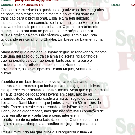
E-mail:
joaop.ribeiro94@gmail.com
Cidade:
Rio de Janeiro-RJ
Data:
02
Concordo com relação à queda na organização das categorias
de base, mas realço especialmente a baixa qualidade na
transição para o profissional. Essa leitura tem deixado
muito a desejar; por exemplo, se falava muito que Riquelme
estava muito mais pronto que Isaque. O primeiro não recebe
chances - ora por falta de personalidade própria, ora por
falta de critério da comissão técnica -, enquanto o segundo
tá jogando pra caralho no Shaktar. Em breve vai bater em uma
liga maior.
Ainda acho que o material humano segue se renovando, mesmo
que uma geração ou outra seja mais discreta; fora o fato de
que há jogadores que não jogam tanto assim na base e
arrebentam no profissional - como Luiz Henrique; e há,
obviamente, os casos opostos - como Miguel, Arthur e tantos
outros.
Zubeldia é um bom treinador, teve um ápice bastante
interessante - mesmo que tenha pecado nos jogos decisivos -
mas parece estar perdido em suas ideias. Acho que o problema
é na utilização de jogadores jovens em geral, não só os
oriundos de Xerém; nada explica a má utilização de Lavega,
Lezcano e Santi Moreno - que juntos custaram 80 milhões de
reais. Especialmente considerando a insistência com Ganso e
Cano, ídolos gigantescos, mas que não têm mais condições de
jogar em alto nível - pela forma como interferem
negativamente na intensidade da equipe. O primeiro já não
joga mais, mas chegou a atrapalhar em jogos importantes.
Existe um mundo em que Zubeldia reorganiza o time - e