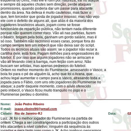
esquema do Diniz, mas ele é ruim por natureza, vai no ataque
e sempre dá aqueles chutes sem direção, perde ataques
promissores, quando poderia dar um passe para atacante
dentro da área. Na defesa é muito cauteloso, mas fazer o
que, tem torcedor que gosta de jogador insosso; mas não vejo
ele com o defeito de alguns ali, que aliás é da maioria dos
jogadores brasileiros atuais, jogam como se fosse
funcionário de repartição pública, não tentam nada diferente
porque não querem correr risco. Vão ali nas partidas, fazem
o básico, brigam pela bola, ganham um gordo salário, mas é
só isso. Também não recrimino esses caras, porque fora do
campo sempre tem um imbecil que não deixa sair do script.
Todos os técnicos atuais são assim: se o jogador não rezar a
cartilha dele, está fora. Pagam milhões para engessadores do
futebol. É por isso que alguns jogadores não se arriscam e
vão ali levando com a barriga, num feijão com arroz. Não
buscam ser artistas, mas apenas pedreiros do futebol.
Ontem no melhor momento do Fluminense, amassando o Vasco, a
bola foi para o pé de alguém lá, acho que foi o Arana, que
achou legal aumentar o campo para o Vasco, atrasando toda a
jogada para o Fábio, com uns oito jogadores do Fluminense no
ataque; a partir daquele momento, com o alívio oferecido
pelo imbecil, o Vasco ficou muito tranquilo no jogo e o
Fluminense perdeu o domínio.
Nome:
João Pedro Ribeiro
E-mail:
joaop.ribeiro94@gmail.com
Cidade:
Rio de Janeiro-RJ
Data:
02
Luiz, JK foi o melhor jogador do Fluminense na partida de
ontem. Chega a ser constrangedora a participação dos outros
três atacantes a nível coletivo; ninguém dá sequência às
jogadas e gera tanto jogo como o JK. Acho ingênuo pensarmos