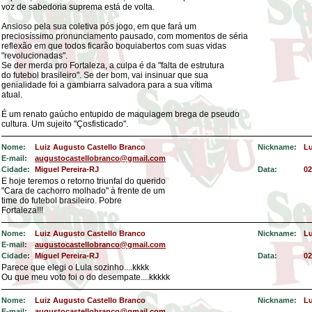
voz de sabedoria suprema está de volta.
Ansioso pela sua coletiva pós jogo, em que fará um
preciosíssimo pronunciamento pausado, com momentos de séria
reflexão em que todos ficarão boquiabertos com suas vidas
"revolucionadas".
Se der merda pro Fortaleza, a culpa é da "falta de estrutura
do futebol brasileiro". Se der bom, vai insinuar que sua
genialidade foi a gambiarra salvadora para a sua vítima
atual.
É um renato gaúcho entupido de maquiagem brega de pseudo
cultura. Um sujeito "Çosfisticado".
Nome:
Luiz Augusto Castello Branco
Nickname:
Lu
E-mail:
augustocastellobranco@gmail.com
Cidade:
Miguel Pereira-RJ
Data:
02
E hoje teremos o retorno triunfal do querido
"Cara de cachorro molhado" à frente de um
time do futebol brasileiro. Pobre
Fortaleza!!!
Nome:
Luiz Augusto Castello Branco
Nickname:
Lu
E-mail:
augustocastellobranco@gmail.com
Cidade:
Miguel Pereira-RJ
Data:
02
Parece que elegi o Lula sozinho....kkkk
Ou que meu voto foi o do desempate....kkkkk
Nome:
Luiz Augusto Castello Branco
Nickname:
Lu
E-mail:
augustocastellobranco@gmail.com