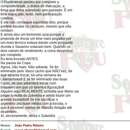
O Fluminense perdeu por completo a
competitividade, a dobra de marcação, a
força que tinha sobretudo ano passado. É um
time espaçado, lento, sem participação
coletiva....
E ele não consegue equilibrar isso, porque
prefere escalar os caciques, mesmo que não
rendam.
E ainda deu um tremendo azar,porque a
proposta de trocar um time mais pegador por
um mais técnico estava dando certo enquanto
Acosta e Savarino estavam bem. Quando os
dois caíram de rendimento, a coisa desandou
por completo.
Eu teria trocado ANTES.
Na pausa da Copa.
Agora, não mais. Não adianta. Se for
eliminado pelo Vasco (acho que NÃO vai), de
que adianta trocar, há uma semana da
Libertadores# E se for eliminado das duas
Cipas, de que adiantará trocar num
brasileiro em que só faremos figuração#
Alguém aqui REALMENTE acredita que Mario vai
pagar a multa do Zubeldia e ainda trazer um
grande treinador# Se ele sacrificar o
argentino pra fazer média com a torcida, o
que é possível, vamos de Marcão Amigão até
dezembro...
Aí, sinceramente, deixa o Zubeldia
Nome:
João Pedro Ribeiro