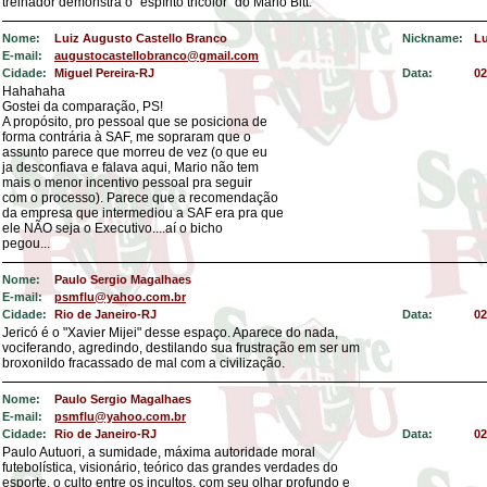
treinador demonstra o "espírito tricolor" do Mário Bitt.
Nome:
Luiz Augusto Castello Branco
Nickname:
Lu
E-mail:
augustocastellobranco@gmail.com
Cidade:
Miguel Pereira-RJ
Data:
02
Hahahaha
Gostei da comparação, PS!
A propósito, pro pessoal que se posiciona de
forma contrária à SAF, me sopraram que o
assunto parece que morreu de vez (o que eu
ja desconfiava e falava aqui, Mario não tem
mais o menor incentivo pessoal pra seguir
com o processo). Parece que a recomendação
da empresa que intermediou a SAF era pra que
ele NÃO seja o Executivo....aí o bicho
pegou...
Nome:
Paulo Sergio Magalhaes
E-mail:
psmflu@yahoo.com.br
Cidade:
Rio de Janeiro-RJ
Data:
02
Jericó é o "Xavier Mijei" desse espaço. Aparece do nada,
vociferando, agredindo, destilando sua frustração em ser um
broxonildo fracassado de mal com a civilização.
Nome:
Paulo Sergio Magalhaes
E-mail:
psmflu@yahoo.com.br
Cidade:
Rio de Janeiro-RJ
Data:
02
Paulo Autuori, a sumidade, máxima autoridade moral
futebolística, visionário, teórico das grandes verdades do
esporte, o culto entre os incultos, com seu olhar profundo e