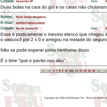
Cidade:
Aparecida-SP
Data:
0
Duas bolas na cara do gol e os caras não chutaram
Nome:
Paulo Sergio Magalhaes
E-mail:
psmflu@yahoo.com.br
Cidade:
Rio de Janeiro-RJ
Data:
0
Esse é praticamente o mesmo elenco que chegou a
o vascocô por 2 x 0 e arregou na metade do segun
Não se pode esperar porra nenhuma disso.
É o time "que o pavão nos deu".
6
7
8
9
10
(11)
12
13
14
15
16
Copyright (c) 1998-2026Sempre Flu - Todos os direitos 