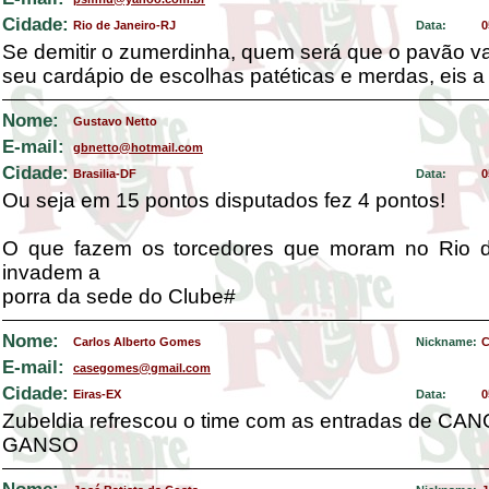
Cidade:
Rio de Janeiro-RJ
Data:
0
Se demitir o zumerdinha, quem será que o pavão va
seu cardápio de escolhas patéticas e merdas, eis a
Nome:
Gustavo Netto
E-mail:
gbnetto@hotmail.com
Cidade:
Brasilia-DF
Data:
0
Ou seja em 15 pontos disputados fez 4 pontos!
O que fazem os torcedores que moram no Rio d
invadem a
porra da sede do Clube#
Nome:
Carlos Alberto Gomes
Nickname:
C
E-mail:
casegomes@gmail.com
Cidade:
Eiras-EX
Data:
0
Zubeldia refrescou o time com as entradas de CAN
GANSO