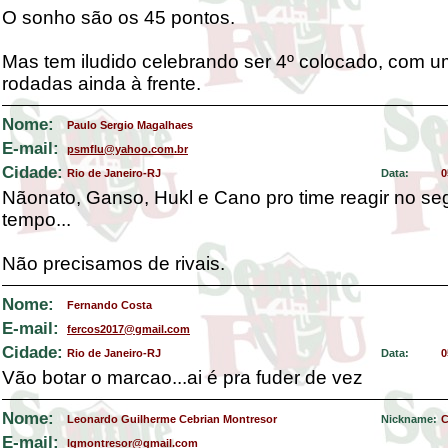
O sonho são os 45 pontos.
Mas tem iludido celebrando ser 4º colocado, com 
rodadas ainda à frente.
Nome:
Paulo Sergio Magalhaes
E-mail:
psmflu@yahoo.com.br
Cidade:
Rio de Janeiro-RJ
Data:
0
Nãonato, Ganso, Hukl e Cano pro time reagir no s
tempo...
Não precisamos de rivais.
Nome:
Fernando Costa
E-mail:
fercos2017@gmail.com
Cidade:
Rio de Janeiro-RJ
Data:
0
Vão botar o marcao...ai é pra fuder de vez
Nome:
Leonardo Guilherme Cebrian Montresor
Nickname:
C
E-mail:
lgmontresor@gmail.com