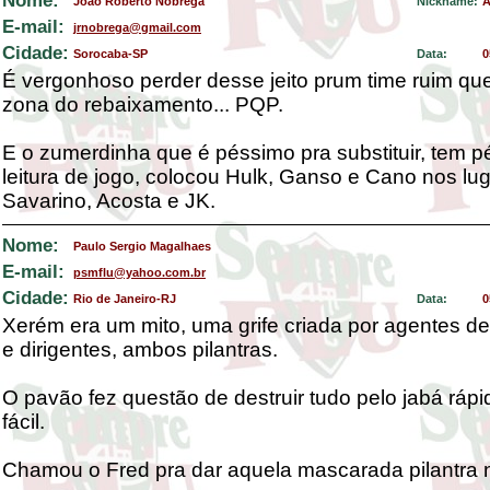
Nome:
João Roberto Nóbrega
Nickname:
A
E-mail:
jrnobrega@gmail.com
Cidade:
Sorocaba-SP
Data:
0
É vergonhoso perder desse jeito prum time ruim que
zona do rebaixamento... PQP.
E o zumerdinha que é péssimo pra substituir, tem 
leitura de jogo, colocou Hulk, Ganso e Cano nos lu
Savarino, Acosta e JK.
Nome:
Paulo Sergio Magalhaes
E-mail:
psmflu@yahoo.com.br
Cidade:
Rio de Janeiro-RJ
Data:
0
Xerém era um mito, uma grife criada por agentes d
e dirigentes, ambos pilantras.
O pavão fez questão de destruir tudo pelo jabá rápi
fácil.
Chamou o Fred pra dar aquela mascarada pilantra