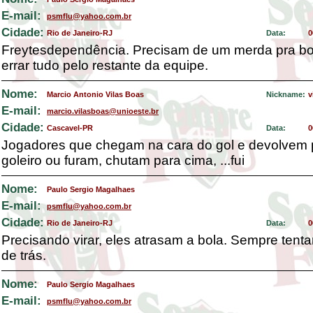
E-mail:
psmflu@yahoo.com.br
Cidade:
Rio de Janeiro-RJ
Data:
0
Freytesdependência. Precisam de um merda pra bot
errar tudo pelo restante da equipe.
Nome:
Marcio Antonio Vilas Boas
Nickname:
v
E-mail:
marcio.vilasboas@unioeste.br
Cidade:
Cascavel-PR
Data:
0
Jogadores que chegam na cara do gol e devolvem 
goleiro ou furam, chutam para cima, ...fui
Nome:
Paulo Sergio Magalhaes
E-mail:
psmflu@yahoo.com.br
Cidade:
Rio de Janeiro-RJ
Data:
0
Precisando virar, eles atrasam a bola. Sempre ten
de trás.
Nome:
Paulo Sergio Magalhaes
E-mail:
psmflu@yahoo.com.br