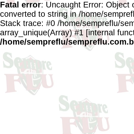
Fatal error
: Uncaught Error: Object 
converted to string in /home/sempref
Stack trace: #0 /home/sempreflu/semp
array_unique(Array) #1 [internal func
/home/sempreflu/sempreflu.com.br