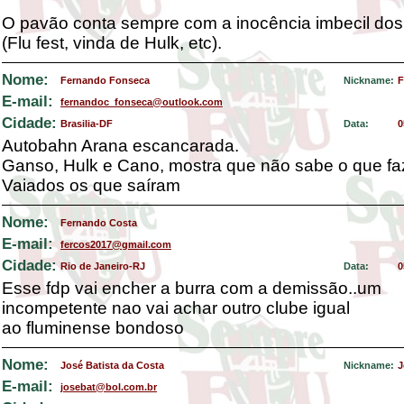
O pavão conta sempre com a inocência imbecil dos 
(Flu fest, vinda de Hulk, etc).
Nome:
Fernando Fonseca
Nickname:
F
E-mail:
fernandoc_fonseca@outlook.com
Cidade:
Brasilia-DF
Data:
0
Autobahn Arana escancarada.
Ganso, Hulk e Cano, mostra que não sabe o que fa
Vaiados os que saíram
Nome:
Fernando Costa
E-mail:
fercos2017@gmail.com
Cidade:
Rio de Janeiro-RJ
Data:
0
Esse fdp vai encher a burra com a demissão..um
incompetente nao vai achar outro clube igual
ao fluminense bondoso
Nome:
José Batista da Costa
Nickname:
J
E-mail:
josebat@bol.com.br