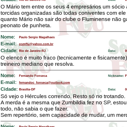
O Mário tem entre os seus 4 empresários um sócio
torcidas organizadas são todas coniventes com ele
quanto Mário não sair do clube o Fluminense não
peonato de punheta.
Nome:
Paulo Sergio Magalhaes
E-mail:
psmflu@yahoo.com.br
Cidade:
Rio de Janeiro-RJ
Data:
0
O elenco é muito fraco (tecnicamente e fisicamente
treineiro mediano que resolva.
Nome:
Fernando Fonseca
Nickname:
F
E-mail:
fernandoc_fonseca@outlook.com
Cidade:
Brasilia-DF
Data:
0
Só vejo o Hércules correndo. Resto só no trotando.
A merda é a mesma que Zumbildia fez no SP, estou
todo, não sabia o que fazer.
Sem repertório, sem capacidade de mudar, um mer
Nome:
Paulo Sergio Magalhaes