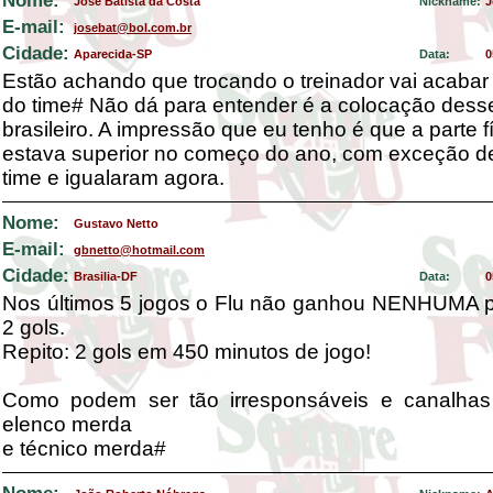
Nome:
José Batista da Costa
Nickname:
J
E-mail:
josebat@bol.com.br
Cidade:
Aparecida-SP
Data:
0
Estão achando que trocando o treinador vai acabar
do time# Não dá para entender é a colocação dess
brasileiro. A impressão que eu tenho é que a parte f
estava superior no começo do ano, com exceção d
time e igualaram agora.
Nome:
Gustavo Netto
E-mail:
gbnetto@hotmail.com
Cidade:
Brasilia-DF
Data:
0
Nos últimos 5 jogos o Flu não ganhou NENHUMA pa
2 gols.
Repito: 2 gols em 450 minutos de jogo!
Como podem ser tão irresponsáveis e canalhas
elenco merda
e técnico merda#