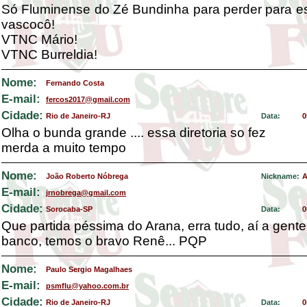
Só Fluminense do Zé Bundinha para perder para es
vascocô!
VTNC Mário!
VTNC Burreldia!
Nome:
Fernando Costa
E-mail:
fercos2017@gmail.com
Cidade:
Rio de Janeiro-RJ
Data:
0
Olha o bunda grande .... essa diretoria so fez
merda a muito tempo
Nome:
João Roberto Nóbrega
Nickname:
A
E-mail:
jrnobrega@gmail.com
Cidade:
Sorocaba-SP
Data:
0
Que partida péssima do Arana, erra tudo, aí a gente
banco, temos o bravo Renê... PQP
Nome:
Paulo Sergio Magalhaes
E-mail:
psmflu@yahoo.com.br
Cidade:
Rio de Janeiro-RJ
Data:
0