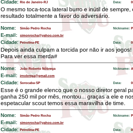
Cidade:
Rio de Janeiro-RJ
Data:
0
O mesmo toca-toca lateral burro e inútil de sempre,
resultado totalmente a favor do adversário.
Nome:
Simão Pedro Rocha
Nickname:
P
E-mail:
simonrocha@yahoo.com.br
Cidade:
Petrolina-PE
Data:
0
Depois ainda culpam a torcida por não ir aos jogos!
Para ver essa merda#
Nome:
João Roberto Nóbrega
Nickname:
A
E-mail:
jrnobrega@gmail.com
Cidade:
Sorocaba-SP
Data:
0
Esse é o grande elenco que o nosso diretor geral p
ganha 250 mil por mês, montou... graças a ele e no
espetacular scout temos essa maravilha de time.
Nome:
Simão Pedro Rocha
Nickname:
P
E-mail:
simonrocha@yahoo.com.br
Cidade:
Petrolina-PE
Data:
0