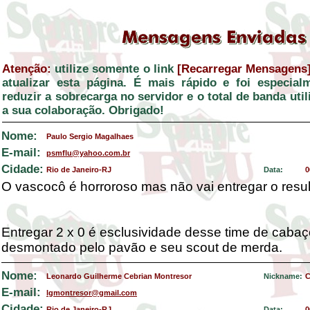
Atenção:
utilize somente o link
[Recarregar Mensagens
atualizar esta página. É mais rápido e foi especial
reduzir a sobrecarga no servidor e o total de banda ut
a sua colaboração. Obrigado!
Nome:
Paulo Sergio Magalhaes
E-mail:
psmflu@yahoo.com.br
Cidade:
Rio de Janeiro-RJ
Data:
0
O vascocô é horroroso mas não vai entregar o resul
Entregar 2 x 0 é esclusividade desse time de caba
desmontado pelo pavão e seu scout de merda.
Nome:
Leonardo Guilherme Cebrian Montresor
Nickname:
C
E-mail:
lgmontresor@gmail.com
Cidade:
Rio de Janeiro-RJ
Data:
0