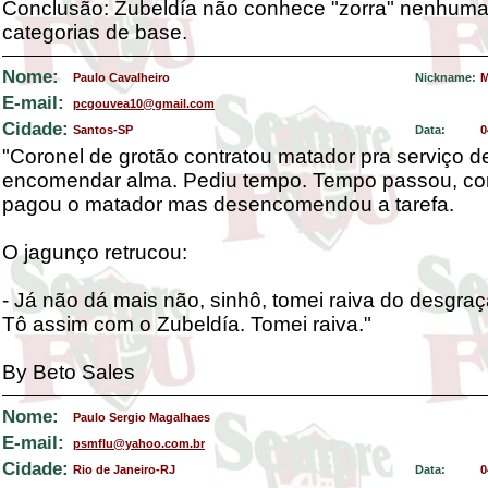
Conclusão: Zubeldía não conhece "zorra" nenhuma
categorias de base.
Nome:
Paulo Cavalheiro
Nickname:
M
E-mail:
pcgouvea10@gmail.com
Cidade:
Santos-SP
Data:
0
"Coronel de grotão contratou matador pra serviço d
encomendar alma. Pediu tempo. Tempo passou, cor
pagou o matador mas desencomendou a tarefa.
O jagunço retrucou:
- Já não dá mais não, sinhô, tomei raiva do desgra
Tô assim com o Zubeldía. Tomei raiva."
By Beto Sales
Nome:
Paulo Sergio Magalhaes
E-mail:
psmflu@yahoo.com.br
Cidade:
Rio de Janeiro-RJ
Data:
0