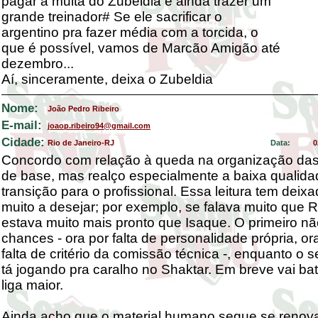
pagar a multa do Zubeldia e ainda trazer um
grande treinador# Se ele sacrificar o
argentino pra fazer média com a torcida, o
que é possível, vamos de Marcão Amigão até
dezembro...
Aí, sinceramente, deixa o Zubeldia
Nome:
João Pedro Ribeiro
E-mail:
joaop.ribeiro94@gmail.com
Cidade:
Rio de Janeiro-RJ
Data:
0
Concordo com relação à queda na organização das
de base, mas realço especialmente a baixa qualida
transição para o profissional. Essa leitura tem deix
muito a desejar; por exemplo, se falava muito que 
estava muito mais pronto que Isaque. O primeiro n
chances - ora por falta de personalidade própria, or
falta de critério da comissão técnica -, enquanto o
tá jogando pra caralho no Shaktar. Em breve vai b
liga maior.
Ainda acho que o material humano segue se reno