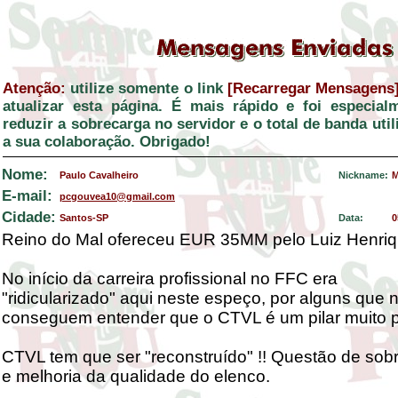
Atenção:
utilize somente o link
[Recarregar Mensagens
atualizar esta página. É mais rápido e foi especial
reduzir a sobrecarga no servidor e o total de banda ut
a sua colaboração. Obrigado!
Nome:
Paulo Cavalheiro
Nickname:
M
E-mail:
pcgouvea10@gmail.com
Cidade:
Santos-SP
Data:
0
Reino do Mal ofereceu EUR 35MM pelo Luiz Henriq
No início da carreira profissional no FFC era
"ridicularizado" aqui neste espeço, por alguns que 
conseguem entender que o CTVL é um pilar muito po
CTVL tem que ser "reconstruído" !! Questão de sob
e melhoria da qualidade do elenco.