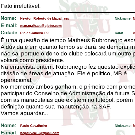
Fato irrefutável.
Nome:
Newton Roberto de Magalhaes
Nickname:
N
E-mail:
nr.magalhaes@globo.com
Cidade:
Rio de Janeiro-RJ
Data:
0
É uma questão de tempo Matheus Rubronegro esc
A dúvida é em quanto tempo se dará, se demorar m
não sai porque o dono do clube colocará um outro 
voltará como presidente.
Na entrevista ontem, Rubronegro fez questão explic
divisão de áreas de atuação. Ele é político, MB é
operacional.
No momento ambos ganham, o primeiro com prom
participar do Conselho de Administração da futura
com as maracutaias que existem no futebol, porém
definição quanto sua manutenção na SAF.
Vamos aguardar...
Nome:
Paulo Cavalheiro
Nickname:
M
E-mail:
pcgouvea10@gmail.com