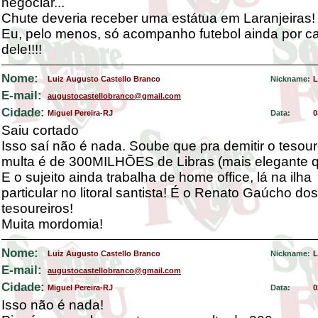
negociar...
Chute deveria receber uma estátua em Laranjeiras!
Eu, pelo menos, só acompanho futebol ainda por c
dele!!!!
Nome:
Luiz Augusto Castello Branco
Nickname:
L
E-mail:
augustocastellobranco@gmail.com
Cidade:
Miguel Pereira-RJ
Data:
0
Saiu cortado
Isso saí não é nada. Soube que pra demitir o tesour
multa é de 300MILHÕES de Libras (mais elegante qu
E o sujeito ainda trabalha de home office, lá na ilha
particular no litoral santista! É o Renato Gaúcho dos
tesoureiros!
Muita mordomia!
Nome:
Luiz Augusto Castello Branco
Nickname:
L
E-mail:
augustocastellobranco@gmail.com
Cidade:
Miguel Pereira-RJ
Data:
0
Isso não é nada!