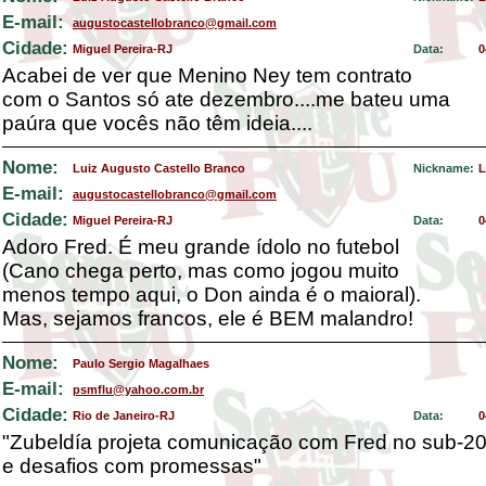
E-mail:
augustocastellobranco@gmail.com
Cidade:
Miguel Pereira-RJ
Data:
0
Acabei de ver que Menino Ney tem contrato
com o Santos só ate dezembro....me bateu uma
paúra que vocês não têm ideia....
Nome:
Luiz Augusto Castello Branco
Nickname:
L
E-mail:
augustocastellobranco@gmail.com
Cidade:
Miguel Pereira-RJ
Data:
0
Adoro Fred. É meu grande ídolo no futebol
(Cano chega perto, mas como jogou muito
menos tempo aqui, o Don ainda é o maioral).
Mas, sejamos francos, ele é BEM malandro!
Nome:
Paulo Sergio Magalhaes
E-mail:
psmflu@yahoo.com.br
Cidade:
Rio de Janeiro-RJ
Data:
0
"Zubeldía projeta comunicação com Fred no sub-2
e desafios com promessas"