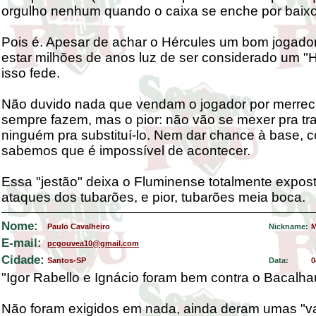
orgulho nenhum quando o caixa se enche por baixo
Pois é. Apesar de achar o Hércules um bom jogador
estar milhões de anos luz de ser considerado um "H
isso fede.
Não duvido nada que vendam o jogador por merre
sempre fazem, mas o pior: não vão se mexer pra tr
ninguém pra substituí-lo. Nem dar chance à base, c
sabemos que é impossível de acontecer.
Essa "jestão" deixa o Fluminense totalmente expos
ataques dos tubarões, e pior, tubarões meia boca.
Nome:
Paulo Cavalheiro
Nickname:
M
E-mail:
pcgouvea10@gmail.com
Cidade:
Santos-SP
Data:
0
"Igor Rabello e Ignácio foram bem contra o Bacalha
Não foram exigidos em nada, ainda deram umas "va