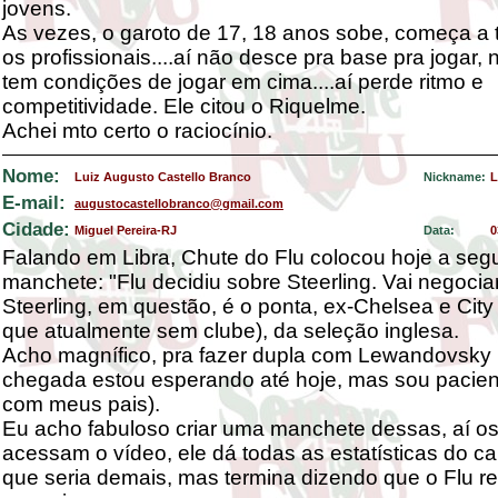
jovens.
As vezes, o garoto de 17, 18 anos sobe, começa a 
os profissionais....aí não desce pra base pra jogar,
tem condições de jogar em cima....aí perde ritmo e
competitividade. Ele citou o Riquelme.
Achei mto certo o raciocínio.
Nome:
Luiz Augusto Castello Branco
Nickname:
L
E-mail:
augustocastellobranco@gmail.com
Cidade:
Miguel Pereira-RJ
Data:
0
Falando em Libra, Chute do Flu colocou hoje a seg
manchete: "Flu decidiu sobre Steerling. Vai negocia
Steerling, em questão, é o ponta, ex-Chelsea e City
que atualmente sem clube), da seleção inglesa.
Acho magnífico, pra fazer dupla com Lewandovsky 
chegada estou esperando até hoje, mas sou pacien
com meus pais).
Eu acho fabuloso criar uma manchete dessas, aí os
acessam o vídeo, ele dá todas as estatísticas do car
que seria demais, mas termina dizendo que o Flu 