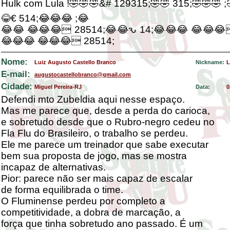
Hulk com Lula !🤣🤣🤣&# 129315;🤣🤣 315;🤣🤣🤣 
😂€ 514;😂😂😂 ;😂
😂😂 😂😂😂 28514;😂😂ԅ 14;😂😂😂 😂😂😂
😂😂😂 😂😂😂 28514;
Nome:
Luiz Augusto Castello Branco
Nickname:
L
E-mail:
augustocastellobranco@gmail.com
Cidade:
Miguel Pereira-RJ
Data:
0
Defendi mto Zubeldia aqui nesse espaço.
Mas me parece que, desde a perda do carioca,
e sobretudo desde que o Rubro-negro cedeu no
Fla Flu do Brasileiro, o trabalho se perdeu.
Ele me parece um treinador que sabe executar
bem sua proposta de jogo, mas se mostra
incapaz de alternativas.
Pior: parece não ser mais capaz de escalar
de forma equilibrada o time.
O Fluminense perdeu por completo a
competitividade, a dobra de marcação, a
força que tinha sobretudo ano passado. É um