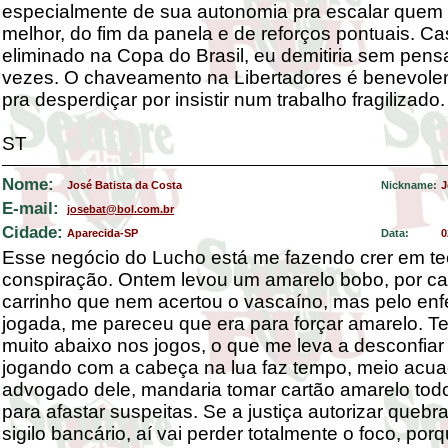
especialmente de sua autonomia pra escalar quem 
melhor, do fim da panela e de reforços pontuais. Ca
eliminado na Copa do Brasil, eu demitiria sem pens
vezes. O chaveamento na Libertadores é benevole
pra desperdiçar por insistir num trabalho fragilizado.
ST
Nome:
José Batista da Costa
Nickname:
J
E-mail:
josebat@bol.com.br
Cidade:
Aparecida-SP
Data:
0
Esse negócio do Lucho está me fazendo crer em te
conspiração. Ontem levou um amarelo bobo, por c
carrinho que nem acertou o vascaíno, mas pelo enf
jogada, me pareceu que era para forçar amarelo. T
muito abaixo nos jogos, o que me leva a desconfiar
jogando com a cabeça na lua faz tempo, meio acua
advogado dele, mandaria tomar cartão amarelo todo
para afastar suspeitas. Se a justiça autorizar quebr
sigilo bancário, aí vai perder totalmente o foco, por