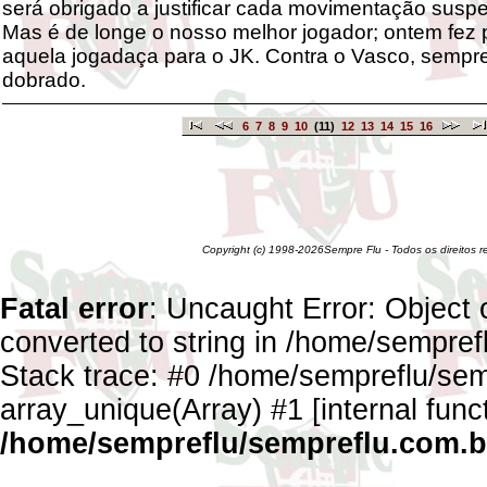
será obrigado a justificar cada movimentação suspe
Mas é de longe o nosso melhor jogador; ontem fez
aquela jogadaça para o JK. Contra o Vasco, semp
dobrado.
6
7
8
9
10
(11)
12
13
14
15
16
Copyright (c) 1998-2026Sempre Flu - Todos os direitos 
Fatal error
: Uncaught Error: Object 
converted to string in /home/sempref
Stack trace: #0 /home/sempreflu/semp
array_unique(Array) #1 [internal func
/home/sempreflu/sempreflu.com.br