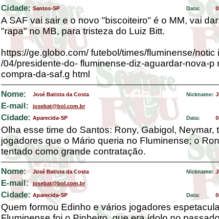
Cidade:
Santos-SP
Data:
0
A SAF vai sair e o novo "biscoiteiro" é o MM, vai da
"rapa" no MB, para tristeza do Luiz Bitt.
https://ge.globo.com/ futebol/times/fluminense/notic
/04/presidente-do- fluminense-diz-aguardar-nova-p 
compra-da-saf.g html
Nome:
José Batista da Costa
Nickname:
J
E-mail:
josebat@bol.com.br
Cidade:
Aparecida-SP
Data:
0
Olha esse time do Santos: Rony, Gabigol, Neymar, 
jogadores que o Mário queria no Fluminense; o Ron
tentado como grande contratação.
Nome:
José Batista da Costa
Nickname:
J
E-mail:
josebat@bol.com.br
Cidade:
Aparecida-SP
Data:
0
Quem formou Edinho e vários jogadores espetacul
Fluminense foi o Pinheiro, que era ídolo no passad