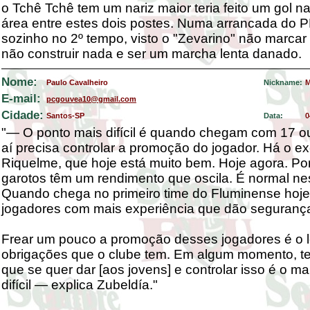
o Tchê Tchê tem um nariz maior teria feito um gol 
área entre estes dois postes. Numa arrancada do 
sozinho no 2º tempo, visto o "Zevarino" não marcar
não construir nada e ser um marcha lenta danado.
Nome:
Paulo Cavalheiro
Nickname:
M
E-mail:
pcgouvea10@gmail.com
Cidade:
Santos-SP
Data:
0
"— O ponto mais difícil é quando chegam com 17 o
aí precisa controlar a promoção do jogador. Há o e
Riquelme, que hoje está muito bem. Hoje agora. P
garotos têm um rendimento que oscila. É normal ne
Quando chega no primeiro time do Fluminense hoje
jogadores com mais experiência que dão seguranç
Frear um pouco a promoção desses jogadores é o l
obrigações que o clube tem. Em algum momento, t
que se quer dar [aos jovens] e controlar isso é o ma
difícil — explica Zubeldía."