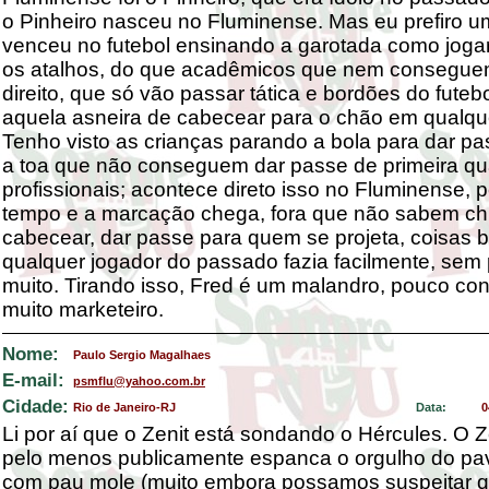
o Pinheiro nasceu no Fluminense. Mas eu prefiro 
venceu no futebol ensinando a garotada como joga
os atalhos, do que acadêmicos que nem consegue
direito, que só vão passar tática e bordões do futeb
aquela asneira de cabecear para o chão em qualque
Tenho visto as crianças parando a bola para dar pa
a toa que não conseguem dar passe de primeira q
profissionais; acontece direto isso no Fluminense,
tempo e a marcação chega, fora que não sabem chu
cabecear, dar passe para quem se projeta, coisas 
qualquer jogador do passado fazia facilmente, sem
muito. Tirando isso, Fred é um malandro, pouco conf
muito marketeiro.
Nome:
Paulo Sergio Magalhaes
E-mail:
psmflu@yahoo.com.br
Cidade:
Rio de Janeiro-RJ
Data:
0
Li por aí que o Zenit está sondando o Hércules. O Z
pelo menos publicamente espanca o orgulho do pa
com pau mole (muito embora possamos suspeitar q