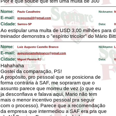
Pior é que soube que tem uma multa de 300
Nome:
Paulo Cavalheiro
Nickname:
M
E-mail:
pcgouvea10@gmail.com
Cidade:
Santos-SP
Data:
0
Ao estipular uma multa de USD 3,00 milhões para d
treinador demonstra o "espírito tricolor" do Mário Bitt
Nome:
Luiz Augusto Castello Branco
Nickname:
L
E-mail:
augustocastellobranco@gmail.com
Cidade:
Miguel Pereira-RJ
Data:
0
Hahahaha
Gostei da comparação, PS!
A propósito, pro pessoal que se posiciona de
forma contrária à SAF, me sopraram que o
assunto parece que morreu de vez (o que eu
ja desconfiava e falava aqui, Mario não tem
mais o menor incentivo pessoal pra seguir
com o processo). Parece que a recomendação
da empresa que intermediou a SAF era pra que