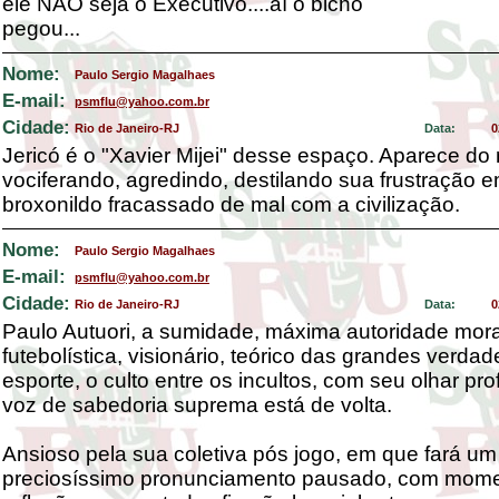
ele NÃO seja o Executivo....aí o bicho
pegou...
Nome:
Paulo Sergio Magalhaes
E-mail:
psmflu@yahoo.com.br
Cidade:
Rio de Janeiro-RJ
Data:
0
Jericó é o "Xavier Mijei" desse espaço. Aparece do
vociferando, agredindo, destilando sua frustração 
broxonildo fracassado de mal com a civilização.
Nome:
Paulo Sergio Magalhaes
E-mail:
psmflu@yahoo.com.br
Cidade:
Rio de Janeiro-RJ
Data:
0
Paulo Autuori, a sumidade, máxima autoridade mora
futebolística, visionário, teórico das grandes verda
esporte, o culto entre os incultos, com seu olhar pr
voz de sabedoria suprema está de volta.
Ansioso pela sua coletiva pós jogo, em que fará um
preciosíssimo pronunciamento pausado, com mome