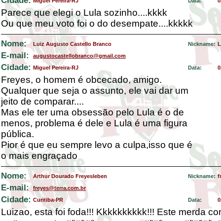
Cidade:
Miguel Pereira-RJ
Data:
0
Parece que elegi o Lula sozinho....kkkk
Ou que meu voto foi o do desempate....kkkkk
Nome:
Luiz Augusto Castello Branco
Nickname:
L
E-mail:
augustocastellobranco@gmail.com
Cidade:
Miguel Pereira-RJ
Data:
0
Freyes, o homem é obcecado, amigo.
Qualquer que seja o assunto, ele vai dar um
jeito de comparar....
Mas ele ter uma obsessão pelo Lula é o de
menos, problema é dele e Lula é uma figura
pública.
Pior é que eu sempre levo a culpa,isso que é
o mais engraçado
Nome:
Arthur Dourado Freyesleben
Nickname:
f
E-mail:
freyes@terra.com.br
Cidade:
Curitiba-PR
Data:
0
Luizao, esta foi foda!!! Kkkkkkkkkk!!! Este merda c