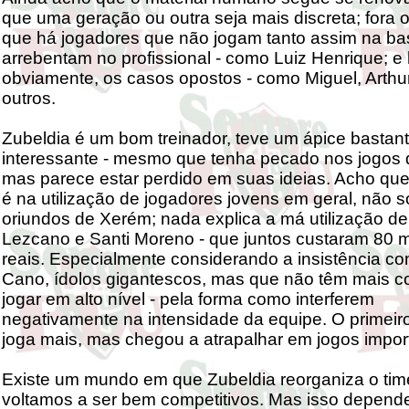
que uma geração ou outra seja mais discreta; fora o
que há jogadores que não jogam tanto assim na ba
arrebentam no profissional - como Luiz Henrique; e 
obviamente, os casos opostos - como Miguel, Arthur
outros.
Zubeldia é um bom treinador, teve um ápice bastan
interessante - mesmo que tenha pecado nos jogos d
mas parece estar perdido em suas ideias. Acho qu
é na utilização de jogadores jovens em geral, não s
oriundos de Xerém; nada explica a má utilização d
Lezcano e Santi Moreno - que juntos custaram 80 
reais. Especialmente considerando a insistência c
Cano, ídolos gigantescos, mas que não têm mais c
jogar em alto nível - pela forma como interferem
negativamente na intensidade da equipe. O primeiro
joga mais, mas chegou a atrapalhar em jogos impor
Existe um mundo em que Zubeldia reorganiza o time
voltamos a ser bem competitivos. Mas isso depend