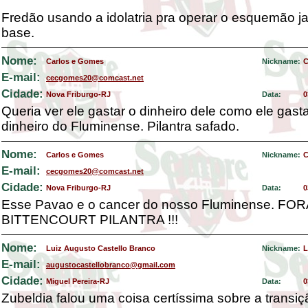
Fredão usando a idolatria pra operar o esquemão j
base.
Nome:
Carlos e Gomes
Nickname:
E-mail:
cecgomes20@comcast.net
Cidade:
Nova Friburgo-RJ
Data:
0
Queria ver ele gastar o dinheiro dele como ele gast
dinheiro do Fluminense. Pilantra safado.
Nome:
Carlos e Gomes
Nickname:
E-mail:
cecgomes20@comcast.net
Cidade:
Nova Friburgo-RJ
Data:
0
Esse Pavao e o cancer do nosso Fluminense. FO
BITTENCOURT PILANTRA !!!
Nome:
Luiz Augusto Castello Branco
Nickname:
L
E-mail:
augustocastellobranco@gmail.com
Cidade:
Miguel Pereira-RJ
Data:
0
Zubeldia falou uma coisa certíssima sobre a transi