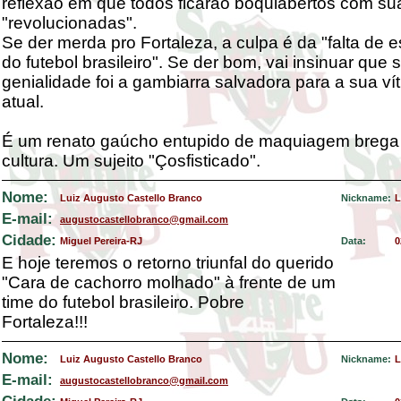
reflexão em que todos ficarão boquiabertos com su
"revolucionadas".
Se der merda pro Fortaleza, a culpa é da "falta de e
do futebol brasileiro". Se der bom, vai insinuar que 
genialidade foi a gambiarra salvadora para a sua ví
atual.
É um renato gaúcho entupido de maquiagem brega
cultura. Um sujeito "Çosfisticado".
Nome:
Luiz Augusto Castello Branco
Nickname:
L
E-mail:
augustocastellobranco@gmail.com
Cidade:
Miguel Pereira-RJ
Data:
0
E hoje teremos o retorno triunfal do querido
"Cara de cachorro molhado" à frente de um
time do futebol brasileiro. Pobre
Fortaleza!!!
Nome:
Luiz Augusto Castello Branco
Nickname:
L
E-mail:
augustocastellobranco@gmail.com