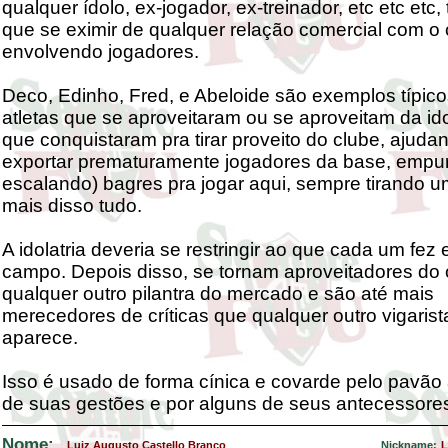
qualquer ídolo, ex-jogador, ex-treinador, etc etc etc,
que se eximir de qualquer relação comercial com o 
envolvendo jogadores.
Deco, Edinho, Fred, e Abeloide são exemplos típico
atletas que se aproveitaram ou se aproveitam da ido
que conquistaram pra tirar proveito do clube, ajuda
exportar prematuramente jogadores da base, empu
escalando) bagres pra jogar aqui, sempre tirando u
mais disso tudo.
A idolatria deveria se restringir ao que cada um fez
campo. Depois disso, se tornam aproveitadores do
qualquer outro pilantra do mercado e são até mais
merecedores de críticas que qualquer outro vigaris
aparece.
Isso é usado de forma cínica e covarde pelo pavão
de suas gestões e por alguns de seus antecessore
Nome:
Luiz Augusto Castello Branco
Nickname:
L