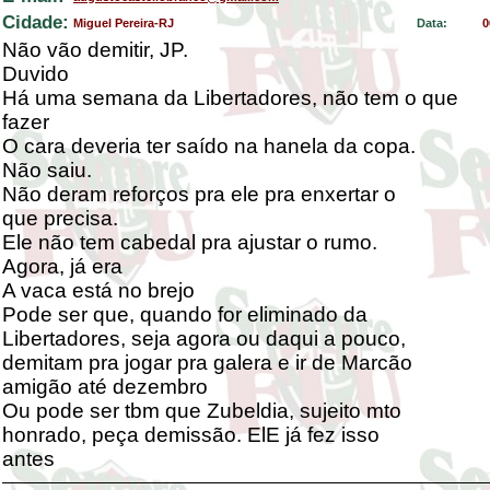
Cidade:
Miguel Pereira-RJ
Data:
0
Não vão demitir, JP.
Duvido
Há uma semana da Libertadores, não tem o que
fazer
O cara deveria ter saído na hanela da copa.
Não saiu.
Não deram reforços pra ele pra enxertar o
que precisa.
Ele não tem cabedal pra ajustar o rumo.
Agora, já era
A vaca está no brejo
Pode ser que, quando for eliminado da
Libertadores, seja agora ou daqui a pouco,
demitam pra jogar pra galera e ir de Marcão
amigão até dezembro
Ou pode ser tbm que Zubeldia, sujeito mto
honrado, peça demissão. ElE já fez isso
antes