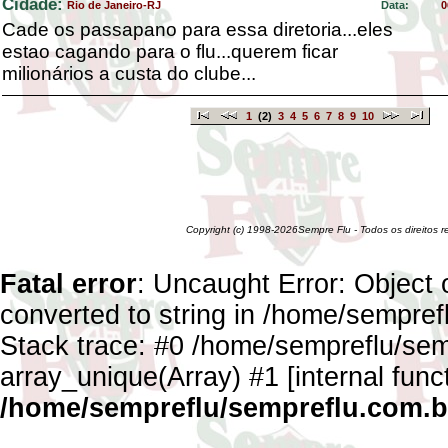
Cidade:
Rio de Janeiro-RJ
Data:
0
Cade os passapano para essa diretoria...eles
estao cagando para o flu...querem ficar
milionários a custa do clube...
1
(2)
3
4
5
6
7
8
9
10
Copyright (c) 1998-2026Sempre Flu - Todos os direitos 
Fatal error
: Uncaught Error: Object 
converted to string in /home/sempref
Stack trace: #0 /home/sempreflu/semp
array_unique(Array) #1 [internal func
/home/sempreflu/sempreflu.com.br