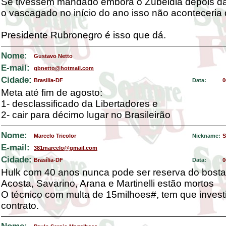
Se tivessem mandado embora o Zubeldia depois da
o vascagado no início do ano isso não aconteceria
Presidente Rubronegro é isso que dá.
Nome:
Gustavo Netto
E-mail:
gbnetto@hotmail.com
Cidade:
Brasilia-DF
Data:
0
Meta até fim de agosto:
1- desclassificado da Libertadores e
2- cair para décimo lugar no Brasileirão
Nome:
Marcelo Tricolor
Nickname:
S
E-mail:
381marcelo@gmail.com
Cidade:
Brasília-DF
Data:
0
Hulk com 40 anos nunca pode ser reserva do bosta
Acosta, Savarino, Arana e Martinelli estão mortos
O técnico com multa de 15milhoes#, tem que invest
contrato.