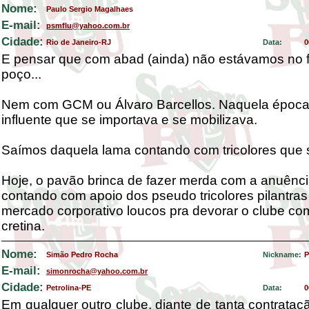
Nome:
Paulo Sergio Magalhaes
E-mail:
psmflu@yahoo.com.br
Cidade:
Rio de Janeiro-RJ
Data:
0
E pensar que com abad (ainda) não estávamos no 
poço...
Nem com GCM ou Álvaro Barcellos. Naquela época,
influente que se importava e se mobilizava.
Saímos daquela lama contando com tricolores que
Hoje, o pavão brinca de fazer merda com a anuênci
contando com apoio dos pseudo tricolores pilantras
mercado corporativo loucos pra devorar o clube co
cretina.
Nome:
Simão Pedro Rocha
Nickname:
P
E-mail:
simonrocha@yahoo.com.br
Cidade:
Petrolina-PE
Data:
0
Em qualquer outro clube, diante de tanta contrata