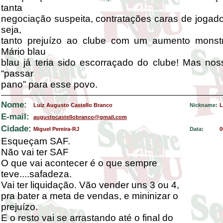
tanta
negociação suspeita, contratações caras de jogado
seja,
tanto prejuízo ao clube com um aumento monst
Mário blau
blau já teria sido escorraçado do clube! Mas nos
“passar
pano” para esse povo.
Nome:
Luiz Augusto Castello Branco
Nickname:
L
E-mail:
augustocastellobranco@gmail.com
Cidade:
Miguel Pereira-RJ
Data:
0
Esqueçam SAF.
Não vai ter SAF
O que vai acontecer é o que sempre
teve....safadeza.
Vai ter liquidação. Vão vender uns 3 ou 4,
pra bater a meta de vendas, e mininizar o
prejuízo.
E o resto vai se arrastando até o final do