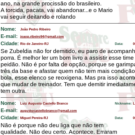
ano, na grande procissão do brasileiro.
A torcida, pacata, vai abandonar...e o Mario
vai seguir deitando e rolando
Nome:
João Pedro Ribeiro
E-mail:
joaop.ribeiro94@gmail.com
Cidade:
Rio de Janeiro-RJ
Data:
0
Se Zubeldia não for demitido, eu paro de acompan
porra. É melhor ler um bom livro a assistir esse time
peidão. Não é por falta de opção, porque se garimp
três da base e afastar quem não tem mais condição
bola, esse elenco se reoxigena. Mas pra isso acont
que mudar de treinador. Tem que demitir imediatam
tem outra.
Nome:
Luiz Augusto Castello Branco
Nickname:
L
E-mail:
augustocastellobranco@gmail.com
Cidade:
Miguel Pereira-RJ
Data:
0
Não é porque não deu liga que não tem
qualidade. Não deu certo. Acontece. Erraram