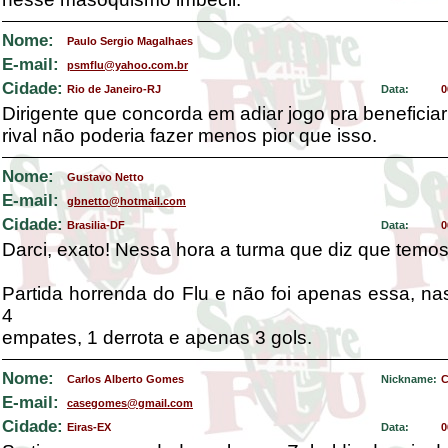
Nome:
Paulo Sergio Magalhaes
E-mail:
psmflu@yahoo.com.br
Cidade:
Rio de Janeiro-RJ
Data:
0
Dirigente que concorda em adiar jogo pra beneficiar
rival não poderia fazer menos pior que isso.
Nome:
Gustavo Netto
E-mail:
gbnetto@hotmail.com
Cidade:
Brasilia-DF
Data:
0
Darci, exato! Nessa hora a turma que diz que tem
Partida horrenda do Flu e não foi apenas essa, nas
4
empates, 1 derrota e apenas 3 gols.
Nome:
Carlos Alberto Gomes
Nickname:
C
E-mail:
casegomes@gmail.com
Cidade:
Eiras-EX
Data:
0