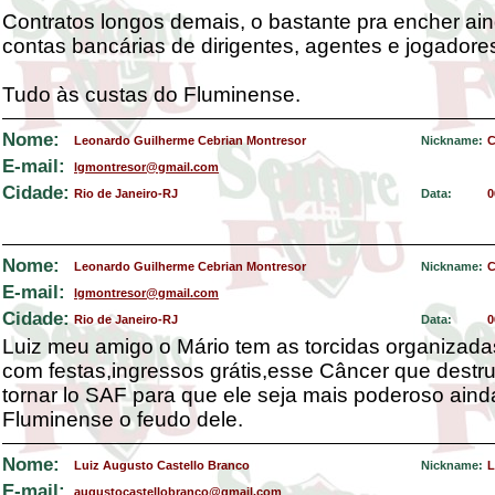
Contratos longos demais, o bastante pra encher ai
contas bancárias de dirigentes, agentes e jogadore
Tudo às custas do Fluminense.
Nome:
Leonardo Guilherme Cebrian Montresor
Nickname:
C
E-mail:
lgmontresor@gmail.com
Cidade:
Rio de Janeiro-RJ
Data:
0
Nome:
Leonardo Guilherme Cebrian Montresor
Nickname:
C
E-mail:
lgmontresor@gmail.com
Cidade:
Rio de Janeiro-RJ
Data:
0
Luiz meu amigo o Mário tem as torcidas organizada
com festas,ingressos grátis,esse Câncer que destrui
tornar lo SAF para que ele seja mais poderoso ainda
Fluminense o feudo dele.
Nome:
Luiz Augusto Castello Branco
Nickname:
L
E-mail:
augustocastellobranco@gmail.com