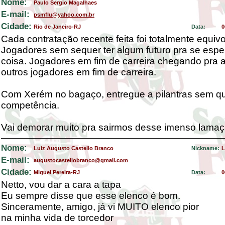
Nome:
Paulo Sergio Magalhaes
E-mail:
psmflu@yahoo.com.br
Cidade:
Rio de Janeiro-RJ
Data:
0
Cada contratação recente feita foi totalmente equiv
Jogadores sem sequer ter algum futuro pra se espe
coisa. Jogadores em fim de carreira chegando pra
outros jogadores em fim de carreira.
Com Xerém no bagaço, entregue a pilantras sem q
competência.
Vai demorar muito pra sairmos desse imenso lamaç
Nome:
Luiz Augusto Castello Branco
Nickname:
L
E-mail:
augustocastellobranco@gmail.com
Cidade:
Miguel Pereira-RJ
Data:
0
Netto, vou dar a cara a tapa
Eu sempre disse que esse elenco é bom.
Sinceramente, amigo, já vi MUITO elenco pior
na minha vida de torcedor