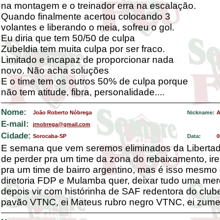
na montagem e o treinador erra na escalação.
Quando finalmente acertou colocando 3
volantes e liberando o meia, sofreu o gol.
Eu diria que tem 50/50 de culpa
Zubeldia tem muita culpa por ser fraco.
Limitado e incapaz de proporcionar nada
novo. Não acha soluções
E o time tem os outros 50% de culpa porque
não tem atitude, fibra, personalidade....
Nome:
João Roberto Nóbrega
Nickname:
A
E-mail:
jrnobrega@gmail.com
Cidade:
Sorocaba-SP
Data:
0
E semana que vem seremos eliminados da Libertad
de perder pra um time da zona do rebaixamento, ir
pra um time de bairro argentino, mas é isso mesmo
diretoria FDP e Mulamba quer, deixar tudo uma mer
depois vir com histórinha de SAF redentora do clube
pavão VTNC, ei Mateus rubro negro VTNC, ei zum