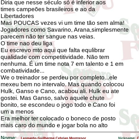
Diria que nesse século só é inferior aos
times campeões brasileiros e ao da
Libertadores
Mas POUCAS vezes vi um time tão sem alma!
Jogadores como Savarino, Arana,simplesmente
parecem não ter sangue nas veias.
O time nao deu liga
Eu escrevo mto aqui que falta equlibrar
qualidade com competitividade. Não tem
nenhuma. É um time nota 7 em talento e 1 em
combatividade...
We o treinador se perdeu por completo...ele
mexeu bem no intervalo. Mas quando colocou
Hulk, Ganso e Cano, acabou ali. Hulk eu ate
gostei. Mas Ganso, salvo aquele chute
bonito, se escondeu o jogo todo e Cano foi
um a menos
Era melhor ter colocado o boneco de posto
mais caro do mundo e jogar bola no alto
Nome:
Leonardo Guilherme Cebrian Montresor
Nickname:
C