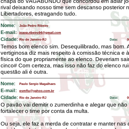
chapa do VAGABUNDO que concordou em adiar jog
rival deixando nosso time sem descanso posterior 
Libertadores, estragando tudo.
Nome:
João Pedro Ribeiro
E-mail:
joaop.ribeiro94@gmail.com
Cidade:
Rio de Janeiro-RJ
Data:
0
Temos bom elenco sim. Desequilibrado, mas bom. 
vertiginosa diz mais respeito à comissão técnica e à
física do que propriamente ao elenco. Deveriam sai
cinco# Com certeza, mas isso não faz do elenco ru
questão ali é outra.
Nome:
Paulo Sergio Magalhaes
E-mail:
psmflu@yahoo.com.br
Cidade:
Rio de Janeiro-RJ
Data:
0
O pavão vai demitir o zumerdinha e alegar que nã
fortalecer o time por conta da multa.
Ou seja, ele faz a merda de contratar e manter nas