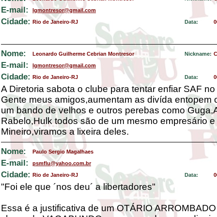
E-mail:
lgmontresor@gmail.com
Cidade:
Rio de Janeiro-RJ
Data:
0
Nome:
Leonardo Guilherme Cebrian Montresor
Nickname:
C
E-mail:
lgmontresor@gmail.com
Cidade:
Rio de Janeiro-RJ
Data:
0
A Diretoria sabota o clube para tentar enfiar SAF no
Gente meus amigos,aumentam as divída entopem 
um bando de velhos e outros perebas como Guga,A
Rabelo,Hulk todos são de um mesmo empresário e 
Mineiro,viramos a lixeira deles.
Nome:
Paulo Sergio Magalhaes
E-mail:
psmflu@yahoo.com.br
Cidade:
Rio de Janeiro-RJ
Data:
0
"Foi ele que ´nos deu´ a libertadores"
Essa é a justificativa de um OTÁRIO ARROMBADO 