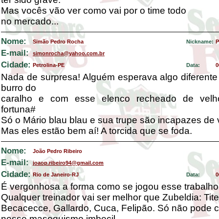
Mas vocês vão ver como vai por o time todo
no mercado...
Nome:
Simão Pedro Rocha
Nickname:
P
E-mail:
simonrocha@yahoo.com.br
Cidade:
Petrolina-PE
Data:
0
Nada de surpresa! Alguém esperava algo diferente
burro do
caralho e com esse elenco recheado de vel
fortuna#
Só o Mário blau blau e sua trupe são incapazes de v
Mas eles estão bem aí! A torcida que se foda.
Nome:
João Pedro Ribeiro
E-mail:
joaop.ribeiro94@gmail.com
Cidade:
Rio de Janeiro-RJ
Data:
0
É vergonhosa a forma como se jogou esse trabalho 
Qualquer treinador vai ser melhor que Zubeldia: Tite
Becacecce, Gallardo, Cuca, Felipão. Só não pode c
nesse masoquismo imbecil.