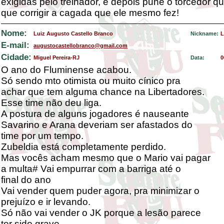
exigidas pelo treinador, e depois pune o torcedor 
que corrigir a cagada que ele mesmo fez!
Nome:
Luiz Augusto Castello Branco
Nickname:
L
E-mail:
augustocastellobranco@gmail.com
Cidade:
Miguel Pereira-RJ
Data:
0
O ano do Fluminense acabou.
Só sendo mto otimista ou muito cínico pra
achar que tem alguma chance na Libertadores.
Esse time não deu liga.
A postura de alguns jogadores é nauseante
Savarino e Arana deveriam ser afastados do
time por um tempo.
Zubeldia está completamente perdido.
Mas vocês acham mesmo que o Mario vai pagar
a multa# Vai empurrar com a barriga até o
final do ano
Vai vender quem puder agora, pra minimizar o
prejuízo e ir levando.
Só não vai vender o JK porque a lesão parece
ter sido grave.