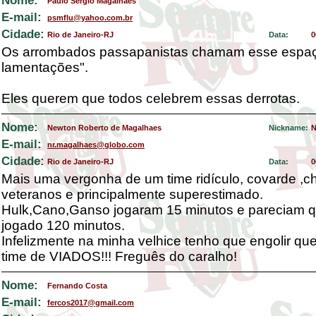
Nome:
Paulo Sergio Magalhaes
E-mail:
psmflu@yahoo.com.br
Cidade:
Rio de Janeiro-RJ
Data:
0
Os arrombados passapanistas chamam esse espaç
lamentações".
Eles querem que todos celebrem essas derrotas.
Nome:
Newton Roberto de Magalhaes
Nickname:
N
E-mail:
nr.magalhaes@globo.com
Cidade:
Rio de Janeiro-RJ
Data:
0
Mais uma vergonha de um time ridículo, covarde ,c
veteranos e principalmente superestimado.
Hulk,Cano,Ganso jogaram 15 minutos e pareciam q
jogado 120 minutos.
Infelizmente na minha velhice tenho que engolir q
time de VIADOS!!! Freguês do caralho!
Nome:
Fernando Costa
E-mail:
fercos2017@gmail.com