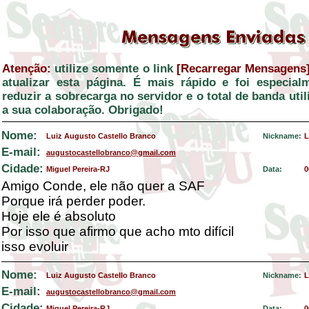
Atenção:
utilize somente o link
[Recarregar Mensagens
atualizar esta página. É mais rápido e foi especial
reduzir a sobrecarga no servidor e o total de banda ut
a sua colaboração. Obrigado!
Nome:
Luiz Augusto Castello Branco
Nickname:
L
E-mail:
augustocastellobranco@gmail.com
Cidade:
Miguel Pereira-RJ
Data:
0
Amigo Conde, ele não quer a SAF
Porque irá perder poder.
Hoje ele é absoluto
Por isso que afirmo que acho mto difícil
isso evoluir
Nome:
Luiz Augusto Castello Branco
Nickname:
L
E-mail:
augustocastellobranco@gmail.com
Cidade:
Miguel Pereira-RJ
Data:
0