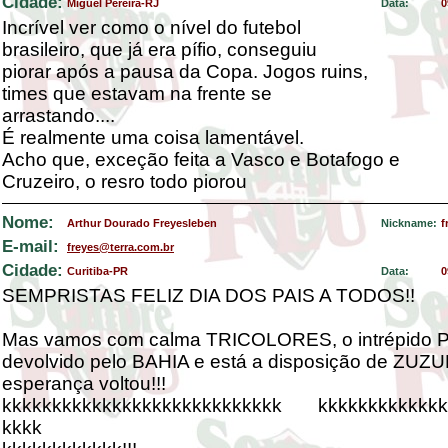
Cidade:
Miguel Pereira-RJ
Data:
0
Incrível ver como o nível do futebol
brasileiro, que já era pífio, conseguiu
piorar após a pausa da Copa. Jogos ruins,
times que estavam na frente se
arrastando....
É realmente uma coisa lamentável.
Acho que, exceção feita a Vasco e Botafogo e
Cruzeiro, o resro todo piorou
Nome:
Arthur Dourado Freyesleben
Nickname:
f
E-mail:
freyes@terra.com.br
Cidade:
Curitiba-PR
Data:
0
SEMPRISTAS FELIZ DIA DOS PAIS A TODOS!!
Mas vamos com calma TRICOLORES, o intrépido 
devolvido pelo BAHIA e está a disposição de ZUZ
esperança voltou!!!
kkkkkkkkkkkkkkkkkkkkkkkkkkkk kkkkkkkkkkkkk
kkkk