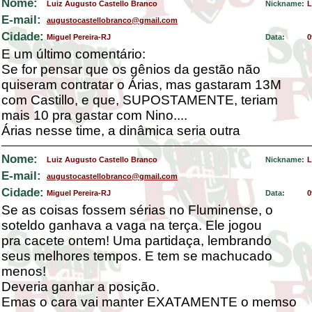
Nome:
Luiz Augusto Castello Branco
Nickname:
L
E-mail:
augustocastellobranco@gmail.com
Cidade:
Miguel Pereira-RJ
Data:
0
E um último comentário:
Se for pensar que os gênios da gestão não
quiseram contratar o Árias, mas gastaram 13M
com Castillo, e que, SUPOSTAMENTE, teriam
mais 10 pra gastar com Nino....
Árias nesse time, a dinâmica seria outra
Nome:
Luiz Augusto Castello Branco
Nickname:
L
E-mail:
augustocastellobranco@gmail.com
Cidade:
Miguel Pereira-RJ
Data:
0
Se as coisas fossem sérias no Fluminense, o
soteldo ganhava a vaga na terça. Ele jogou
pra cacete ontem! Uma partidaça, lembrando
seus melhores tempos. E tem se machucado
menos!
Deveria ganhar a posição.
Emas o cara vai manter EXATAMENTE o memso