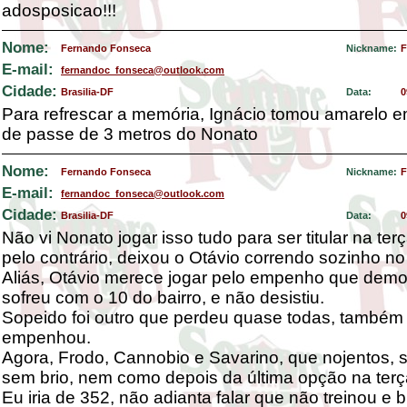
adosposicao!!!
Nome:
Fernando Fonseca
Nickname:
F
E-mail:
fernandoc_fonseca@outlook.com
Cidade:
Brasilia-DF
Data:
0
Para refrescar a memória, Ignácio tomou amarelo 
de passe de 3 metros do Nonato
Nome:
Fernando Fonseca
Nickname:
F
E-mail:
fernandoc_fonseca@outlook.com
Cidade:
Brasilia-DF
Data:
0
Não vi Nonato jogar isso tudo para ser titular na terç
pelo contrário, deixou o Otávio correndo sozinho no
Aliás, Otávio merece jogar pelo empenho que demo
sofreu com o 10 do bairro, e não desistiu.
Sopeido foi outro que perdeu quase todas, também
empenhou.
Agora, Frodo, Cannobio e Savarino, que nojentos,
sem brio, nem como depois da última opção na terç
Eu iria de 352, não adianta falar que não treinou e b