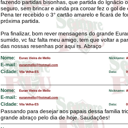
fazendo partidas bisonhas, que partida do Ignácio 
seguro, sem brincar e ainda pra coroar fez o gol de
Pena ter recebido o 3° cartão amarelo e ficará de fo
próxima partida.
Pra finalizar, bom rever mensagens do grande Eura
sumido, vc faz falta meu amigo, tem que voltar a par
das nossas resenhas por aqui rs. Abraço
Nome:
Euran Vieira de Mello
Nickname:
A
E-mail:
euranmello@hotmail.com
Cidade:
Vila Velha-ES
Data:
0
Nome:
Euran Vieira de Mello
Nickname:
A
E-mail:
euranmello@hotmail.com
Cidade:
Vila Velha-ES
Data:
0
Passando para desejar aos papais dessa familia tri
grande abraço pelo dia de hoje. Saudações!