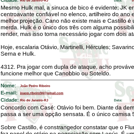
Cidade:
Rio de Janeiro-RJ
Data:
0
Mesmo Hulk mal, a sinuca de bico é evidente; JK er
centroavante confiável no elenco, artilheiro do ano
melhor projeção. Cano não existe mais e Castillo é
merda. Hulk é o único dos três com alguma possibi
render, mas isso torna necessário jogar com dois a
Hoje, escalaria Otávio, Martinelli, Hércules; Savarino
Serna e Hulk.
4312. Pra jogar com dupla de ataque, acho prováve
funcione melhor que Canobbio ou Soteldo.
Nome:
João Pedro Ribeiro
E-mail:
joaop.ribeiro94@gmail.com
Cidade:
Rio de Janeiro-RJ
Data:
0
Concordo com Casé: Otávio foi bem. Diante da dem
passa a ser uma opção sensata. É o único camisa 5
Sobre Castillo, é constrangedor constatar que o Fl
fez papel de otário na negociação com Lanús. É u