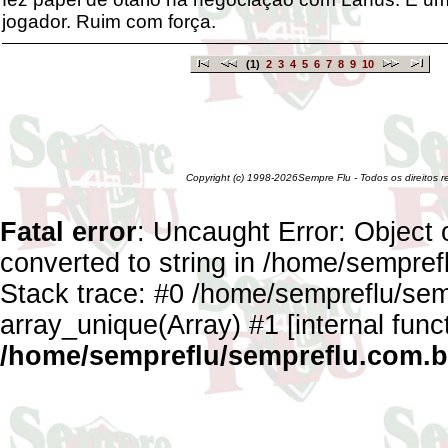
jogador. Ruim com força.
(1)
2
3
4
5
6
7
8
9
10
Copyright (c) 1998-2026Sempre Flu - Todos os direitos 
Fatal error
: Uncaught Error: Object 
converted to string in /home/sempref
Stack trace: #0 /home/sempreflu/semp
array_unique(Array) #1 [internal func
/home/sempreflu/sempreflu.com.br