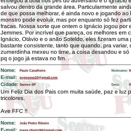
entregou a bola nos pés do adversário e o Ignácio 
salvou dentro da grande área. Particularmente ainda
de que possa melhorar, é ainda novo e jogando ao 
monstro pode evoluir, mas por enquanto só fez part
fracas. Nossa sorte que ontem o Ignácio jogou por e
Jemmes. Por incrível que pareça, os melhores em
Ignácio, Otávio e o anão Soteldo, eles fizeram uma 
bastante consistente, tanto que quando, pra variar, 
zumerdinha mexeu no time, a coisa desandou e s
pq o jogo já estava no fim. .
Nome:
Paulo Cavalheiro
Nickname:
M
E-mail:
pcgouvea10@gmail.com
Cidade:
Santos-SP
Data:
0
Um Feliz Dia dos Pais com muita saúde, paz e luz 
tricolores.
Ave FFC !!
Nome:
João Pedro Ribeiro
E-mail:
joaop.ribeiro94@gmail.com