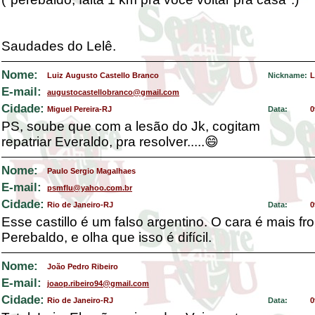
Saudades do Lelê.
Nome:
Luiz Augusto Castello Branco
Nickname:
L
E-mail:
augustocastellobranco@gmail.com
Cidade:
Miguel Pereira-RJ
Data:
0
PS, soube que com a lesão do Jk, cogitam
repatriar Everaldo, pra resolver.....😄
Nome:
Paulo Sergio Magalhaes
E-mail:
psmflu@yahoo.com.br
Cidade:
Rio de Janeiro-RJ
Data:
0
Esse castillo é um falso argentino. O cara é mais f
Perebaldo, e olha que isso é difícil.
Nome:
João Pedro Ribeiro
E-mail:
joaop.ribeiro94@gmail.com
Cidade:
Rio de Janeiro-RJ
Data:
0