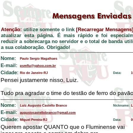
Atenção:
utilize somente o link
[Recarregar Mensagens
atualizar esta página. É mais rápido e foi especial
reduzir a sobrecarga no servidor e o total de banda ut
a sua colaboração. Obrigado!
Nome:
Paulo Sergio Magalhaes
E-mail:
psmflu@yahoo.com.br
Cidade:
Rio de Janeiro-RJ
Data:
1
Pensei justamente nisso, Luiz.
Tudo pra agradar o time do testão de ferro do pavão
Nome:
Luiz Augusto Castello Branco
Nickname:
L
E-mail:
augustocastellobranco@gmail.com
Cidade:
Miguel Pereira-RJ
Data:
0
Querem apostar QUANTO que o Fluminense vai