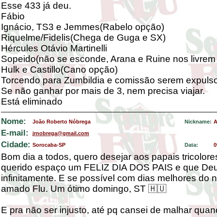
Esse 433 já deu.
Fábio
Ignácio, TS3 e Jemmes(Rabelo opção)
Riquelme/Fidelis(Chega de Guga e SX)
Hércules Otávio Martinelli
Sopeido(não se esconde, Arana e Ruine nos livrem
Hulk e Castillo(Cano opção)
Torcendo para Zumbildia e comissão serem expuls
Se não ganhar por mais de 3, nem precisa viajar.
Está eliminado
Nome:
João Roberto Nóbrega
Nickname:
A
E-mail:
jrnobrega@gmail.com
Cidade:
Sorocaba-SP
Data:
0
Bom dia a todos, quero desejar aos papais tricolor
querido espaço um FELIZ DIA DOS PAIS e que De
infinitamente. E se possível com dias melhores do 
amado Flu. Um ótimo domingo, ST 🇭🇺
E pra não ser injusto, até pq cansei de malhar qua