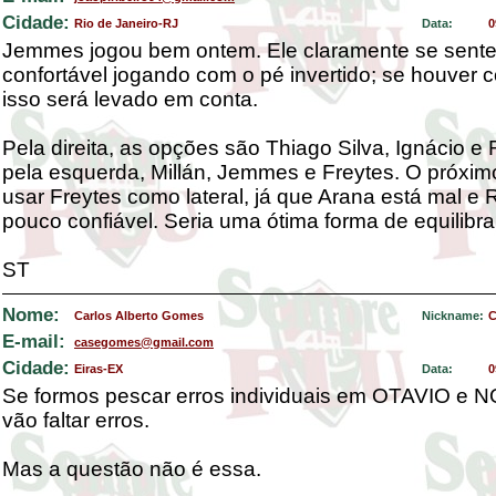
Cidade:
Rio de Janeiro-RJ
Data:
0
Jemmes jogou bem ontem. Ele claramente se sente
confortável jogando com o pé invertido; se houver c
isso será levado em conta.
Pela direita, as opções são Thiago Silva, Ignácio e 
pela esquerda, Millán, Jemmes e Freytes. O próxim
usar Freytes como lateral, já que Arana está mal e
pouco confiável. Seria uma ótima forma de equilibrar
ST
Nome:
Carlos Alberto Gomes
Nickname:
C
E-mail:
casegomes@gmail.com
Cidade:
Eiras-EX
Data:
0
Se formos pescar erros individuais em OTAVIO e
vão faltar erros.
Mas a questão não é essa.