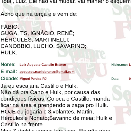
Total, Luiz. Ele não vai mudar. Vai manter o esquem
Acho que na terça ele vem de:
FÁBIO;
GUGA, TS, IGNÁCIO, RENÊ;
HÉRCULES, MARTINELLI;
CANOBBIO, LUCHO, SAVARINO;
HULK.
Nome:
Luiz Augusto Castello Branco
Nickname:
L
E-mail:
augustocastellobranco@gmail.com
Cidade:
Miguel Pereira-RJ
Data:
0
Já eu escalaria Castillo e Hulk.
Não dá pra Cano e Hulk, por causa das
condições físicas. Coloca o Castillo, manda
ficar na área e prendendo a zaga pro Hulk.
HOJE eu jogaria c 3 volantes, Martin,
Hércules e Nonato;Savarino de meia; Hulk e
Castillo na frente.
Mas Zubeldia jamais fará isso. Ele não abre