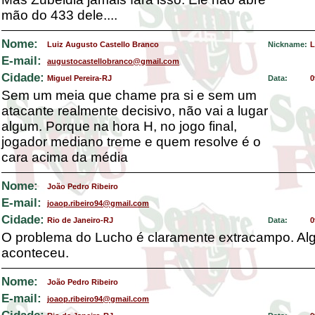
mão do 433 dele....
Nome:
Luiz Augusto Castello Branco
Nickname:
L
E-mail:
augustocastellobranco@gmail.com
Cidade:
Miguel Pereira-RJ
Data:
0
Sem um meia que chame pra si e sem um
atacante realmente decisivo, não vai a lugar
algum. Porque na hora H, no jogo final,
jogador mediano treme e quem resolve é o
cara acima da média
Nome:
João Pedro Ribeiro
E-mail:
joaop.ribeiro94@gmail.com
Cidade:
Rio de Janeiro-RJ
Data:
0
O problema do Lucho é claramente extracampo. Al
aconteceu.
Nome:
João Pedro Ribeiro
E-mail:
joaop.ribeiro94@gmail.com