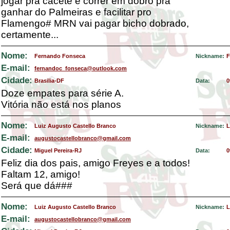
jogar pra cacete e correr em dobro pra
ganhar do Palmeiras e facilitar pro
Flamengo# MRN vai pagar bicho dobrado,
certamente...
Nome:
Fernando Fonseca
Nickname:
F
E-mail:
fernandoc_fonseca@outlook.com
Cidade:
Brasilia-DF
Data:
0
Doze empates para série A.
Vitória não está nos planos
Nome:
Luiz Augusto Castello Branco
Nickname:
L
E-mail:
augustocastellobranco@gmail.com
Cidade:
Miguel Pereira-RJ
Data:
0
Feliz dia dos pais, amigo Freyes e a todos!
Faltam 12, amigo!
Será que dá###
Nome:
Luiz Augusto Castello Branco
Nickname:
L
E-mail:
augustocastellobranco@gmail.com