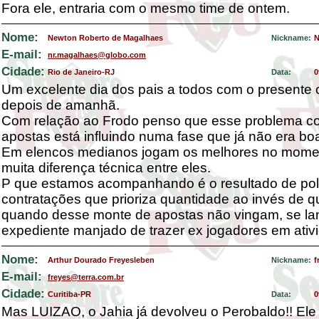
Fora ele, entraria com o mesmo time de ontem.
Nome:
Newton Roberto de Magalhaes
Nickname:
N
E-mail:
nr.magalhaes@globo.com
Cidade:
Rio de Janeiro-RJ
Data:
0
Um excelente dia dos pais a todos com o presente
depois de amanhã.
Com relação ao Frodo penso que esse problema c
apostas está influindo numa fase que já não era bo
Em elencos medianos jogam os melhores no momen
muita diferença técnica entre eles.
P que estamos acompanhando é o resultado de polí
contratações que prioriza quantidade ao invés de q
quando desse monte de apostas não vingam, se l
expediente manjado de trazer ex jogadores em ativ
Nome:
Arthur Dourado Freyesleben
Nickname:
f
E-mail:
freyes@terra.com.br
Cidade:
Curitiba-PR
Data:
0
Mas LUIZAO, o Jahia já devolveu o Perobaldo!! Ele 