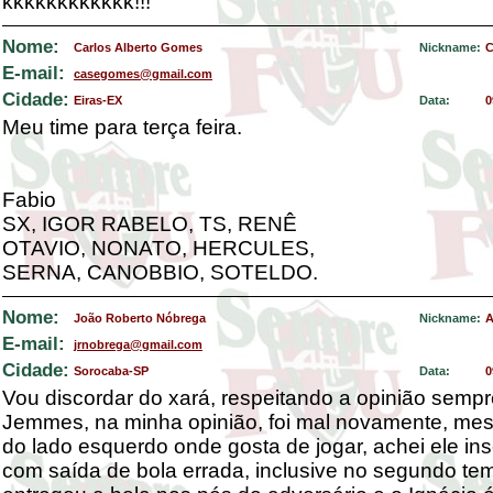
kkkkkkkkkkkk!!!
Nome:
Carlos Alberto Gomes
Nickname:
C
E-mail:
casegomes@gmail.com
Cidade:
Eiras-EX
Data:
0
Meu time para terça feira.
Fabio
SX, IGOR RABELO, TS, RENÊ
OTAVIO, NONATO, HERCULES,
SERNA, CANOBBIO, SOTELDO.
Nome:
João Roberto Nóbrega
Nickname:
A
E-mail:
jrnobrega@gmail.com
Cidade:
Sorocaba-SP
Data:
0
Vou discordar do xará, respeitando a opinião sempr
Jemmes, na minha opinião, foi mal novamente, me
do lado esquerdo onde gosta de jogar, achei ele in
com saída de bola errada, inclusive no segundo te