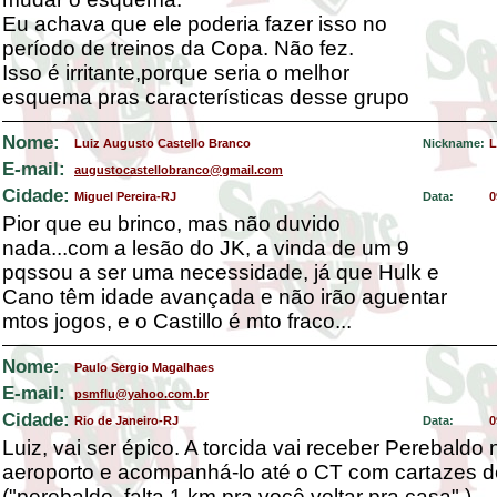
Eu achava que ele poderia fazer isso no
período de treinos da Copa. Não fez.
Isso é irritante,porque seria o melhor
esquema pras características desse grupo
Nome:
Luiz Augusto Castello Branco
Nickname:
L
E-mail:
augustocastellobranco@gmail.com
Cidade:
Miguel Pereira-RJ
Data:
0
Pior que eu brinco, mas não duvido
nada...com a lesão do JK, a vinda de um 9
pqssou a ser uma necessidade, já que Hulk e
Cano têm idade avançada e não irão aguentar
mtos jogos, e o Castillo é mto fraco...
Nome:
Paulo Sergio Magalhaes
E-mail:
psmflu@yahoo.com.br
Cidade:
Rio de Janeiro-RJ
Data:
0
Luiz, vai ser épico. A torcida vai receber Perebaldo 
aeroporto e acompanhá-lo até o CT com cartazes d
("perebaldo, falta 1 km pra você voltar pra casa".)